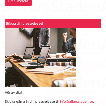
Prenumerera
Bifoga din pressrelease!
Hör av dig!
Skicka gärna in din pressrelease till
info@affarsstaden.se
.