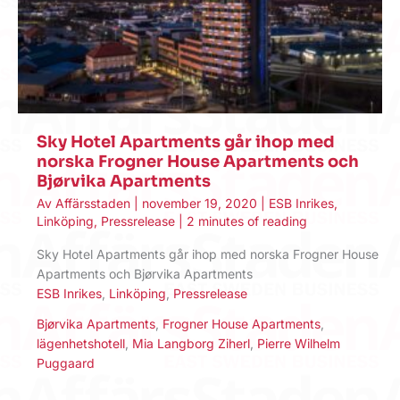
Sky Hotel Apartments går ihop med
norska Frogner House Apartments och
Bjørvika Apartments
Av
Affärsstaden
|
november 19, 2020
|
ESB Inrikes
,
Linköping
,
Pressrelease
|
2 minutes of reading
Sky Hotel Apartments går ihop med norska Frogner House
Apartments och Bjørvika Apartments
ESB Inrikes
,
Linköping
,
Pressrelease
Bjørvika Apartments
,
Frogner House Apartments
,
lägenhetshotell
,
Mia Langborg Ziherl
,
Pierre Wilhelm
Puggaard