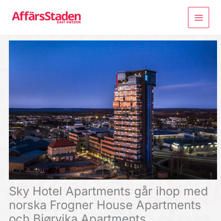
Hoppa
till
innehåll
Sky Hotel Apartments går ihop med
norska Frogner House Apartments
och Bjørvika Apartments