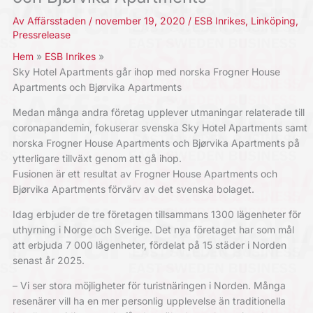
Av
Affärsstaden
/
november 19, 2020
/
ESB Inrikes
,
Linköping
,
Pressrelease
Hem
ESB Inrikes
Sky Hotel Apartments går ihop med norska Frogner House
Apartments och Bjørvika Apartments
Medan många andra företag upplever utmaningar relaterade till
coronapandemin, fokuserar svenska Sky Hotel Apartments samt
norska Frogner House Apartments och Bjørvika Apartments på
ytterligare tillväxt genom att gå ihop.
Fusionen är ett resultat av Frogner House Apartments och
Bjørvika Apartments förvärv av det svenska bolaget.
Idag erbjuder de tre företagen tillsammans 1300 lägenheter för
uthyrning i Norge och Sverige. Det nya företaget har som mål
att erbjuda 7 000 lägenheter, fördelat på 15 städer i Norden
senast år 2025.
– Vi ser stora möjligheter för turistnäringen i Norden. Många
resenärer vill ha en mer personlig upplevelse än traditionella