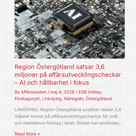
Region Östergötland satsar 3,6
miljoner på affärsutvecklingscheckar
– AI och hållbarhet i fokus
By
Affärsstaden
/
maj 4, 2026
/
ESB Inrikes
,
Företagsnytt
,
Linköping
,
Näringsliv
,
Östergötland
LINKÖPING. Region Östergötland avsätter nästan 3,6
miljoner kronor på affärsutvecklingscheckar för små
och medelstora företag i länet. Stödet kan användas…
Read More »