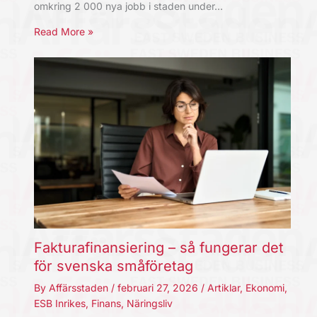
omkring 2 000 nya jobb i staden under…
Read More »
Fakturafinansiering – så fungerar det
för svenska småföretag
By
Affärsstaden
/
februari 27, 2026
/
Artiklar
,
Ekonomi
,
ESB Inrikes
,
Finans
,
Näringsliv