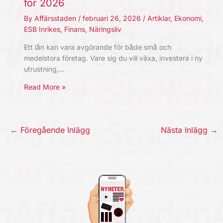
för 2026
By
Affärsstaden
/
februari 26, 2026
/
Artiklar
,
Ekonomi
,
ESB Inrikes
,
Finans
,
Näringsliv
Ett lån kan vara avgörande för både små och
medelstora företag. Vare sig du vill växa, investera i ny
utrustning,…
Read More »
←
Föregående Inlägg
Nästa Inlägg
→