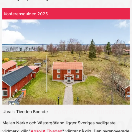
Konferensguiden 2025
Utvalt: Tiveden Boende
Mellan Närke och Västergötland ligger Sveriges sydligaste
vildmark, där "
Absolut Tiveden
" väntar på dig. Den nyrenoverade