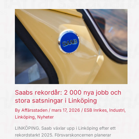
Saabs rekordår: 2 000 nya jobb och
stora satsningar i Linköping
By
Affärsstaden
/
mars 17, 2026
/
ESB Inrikes
,
Industri
,
Linköping
,
Nyheter
LINKÖPING. Saab växlar upp i Linköping efter ett
rekordstarkt 2025. Försvarskoncernen planerar