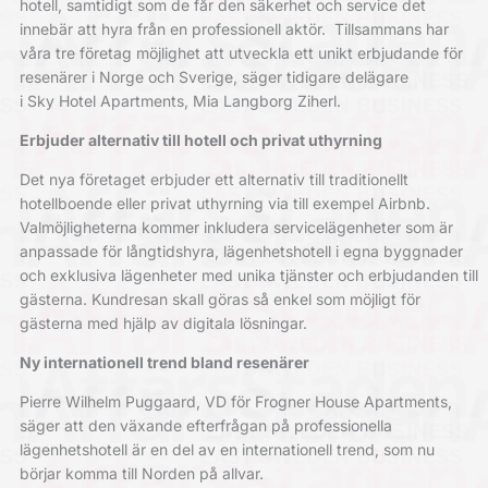
hotell, samtidigt som de får den säkerhet och service det
innebär att hyra från en professionell aktör. Tillsammans har
våra tre företag möjlighet att utveckla ett unikt erbjudande för
resenärer i Norge och Sverige, säger tidigare delägare
i Sky Hotel Apartments, Mia Langborg Ziherl.
Erbjuder alternativ till hotell och privat uthyrning
Det nya företaget erbjuder ett alternativ till traditionellt
hotellboende eller privat uthyrning via till exempel Airbnb.
Valmöjligheterna kommer inkludera servicelägenheter som är
anpassade för långtidshyra, lägenhetshotell i egna byggnader
och exklusiva lägenheter med unika tjänster och erbjudanden till
gästerna. Kundresan skall göras så enkel som möjligt för
gästerna med hjälp av digitala lösningar.
Ny internationell trend bland resenärer
Pierre Wilhelm Puggaard, VD för Frogner House Apartments,
säger att den växande efterfrågan på professionella
lägenhetshotell är en del av en internationell trend, som nu
börjar komma till Norden på allvar.