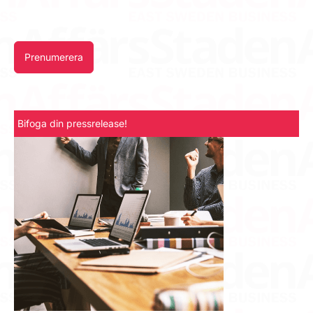
Prenumerera
Bifoga din pressrelease!