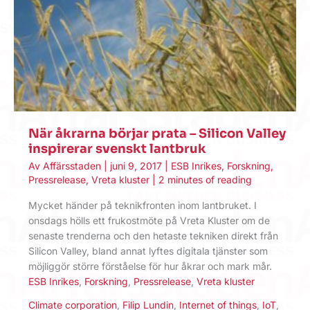
När åkrarna börjar prata – Silicon Valley
inspirerar svenskt lantbruk
Av
Affärsstaden
|
juni 9, 2017
|
ESB Inrikes
,
Forskning
,
Pressrelease
,
Vreta kluster
|
2 minutes of reading
Mycket händer på teknikfronten inom lantbruket. I
onsdags hölls ett frukostmöte på Vreta Kluster om de
senaste trenderna och den hetaste tekniken direkt från
Silicon Valley, bland annat lyftes digitala tjänster som
möjliggör större förståelse för hur åkrar och mark mår.
ESB Inrikes
,
Forskning
,
Pressrelease
,
Vreta kluster
Climate corporation
,
Filip Lundin
,
Internet of things
,
IoT
,