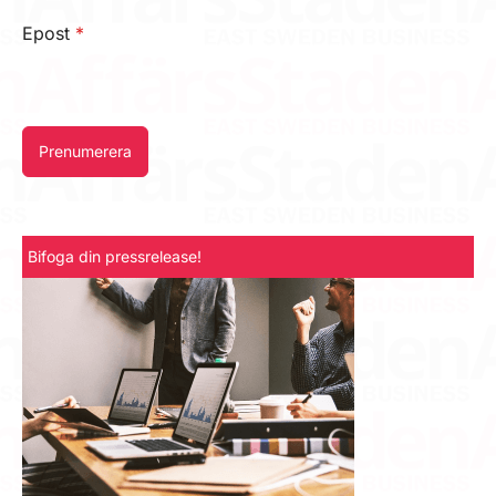
Epost
*
Prenumerera
Bifoga din pressrelease!