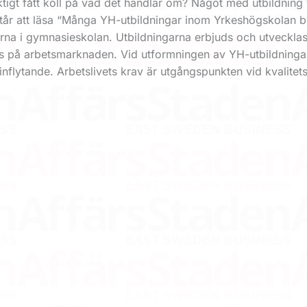
ktigt fått koll på vad det handlar om? Något med utbildning
står att läsa “Många YH-utbildningar inom Yrkeshögskolan 
na i gymnasieskolan. Utbildningarna erbjuds och utvecklas 
ns på arbetsmarknaden. Vid utformningen av YH-utbildninga
 inflytande. Arbetslivets krav är utgångspunkten vid kvalitet