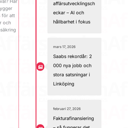
 väl? Här
affärsutvecklingsch
bygger
eckar – AI och
för att
hållbarhet i fokus
r och
ssäkring
mars 17, 2026
Saabs rekordår: 2
000 nya jobb och
stora satsningar i
Linköping
februari 27, 2026
Fakturafinansiering
– så fungerar det