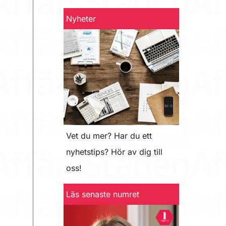
Nyheter
Vet du mer? Har du ett
nyhetstips? Hör av dig till
oss!
Läs senaste numret