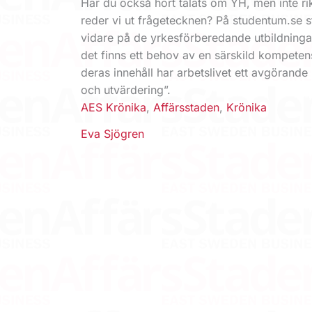
Har du också hört talats om YH, men inte ri
reder vi ut frågetecknen? På studentum.se 
vidare på de yrkesförberedande utbildningar
det finns ett behov av en särskild kompete
deras innehåll har arbetslivet ett avgörande
och utvärdering”.
AES Krönika
,
Affärsstaden
,
Krönika
Eva Sjögren