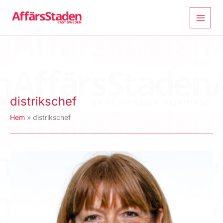
Hoppa
till
innehåll
distrikschef
Hem
distrikschef