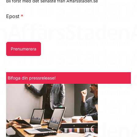
Bli först med det senaste från Affärsstaden.se
Epost
*
Prenumerera
Bifoga din pressrelease!