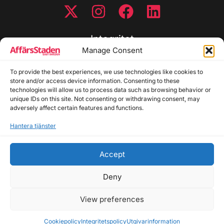
Integritet
Manage Consent
Integritetspolicy
To provide the best experiences, we use technologies like cookies to
Cookiepolicy
store and/or access device information. Consenting to these
Disclaimer
technologies will allow us to process data such as browsing behavior or
Redaktionell policy
unique IDs on this site. Not consenting or withdrawing consent, may
Utgivarinformation
adversely affect certain features and functions.
Hantera tjänster
Kontakta oss
Accept
Allmänna frågor: info@affarsstaden.se | Tipsa
redaktionen: tips@affarsstaden.se | Annonsera:
Deny
annons@affarsstaden.se
View preferences
© 2026 Affärsstaden.se | 2025 Alla rättigheter
reserverade
Cookiepolicy
Integritetspolicy
Utgivarinformation