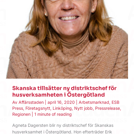
Skanska tillsätter ny distriktschef för
husverksamheten i Östergötland
Av
Affärsstaden
|
april 16, 2020
|
Arbetsmarknad
,
ESB
Press
,
Företagsnytt
,
Linköping
,
Nytt jobb
,
Pressrelease
,
Regionen
|
1 minute of reading
Agneta Dagersten blir ny distriktschef för Skanskas
husverksamhet i Östergötland. Hon efterträder Erik