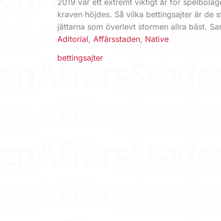
2019 var ett extremt viktigt år för spelbola
kraven höjdes. Så vilka bettingsajter är de s
jättarna som överlevt stormen allra bäst. 
Aditorial
,
Affärsstaden
,
Native
bettingsajter