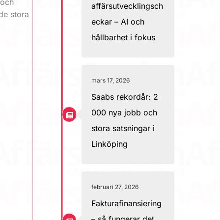
 och
affärsutvecklingsch
 de stora
eckar – AI och
hållbarhet i fokus
mars 17, 2026
Saabs rekordår: 2
000 nya jobb och
stora satsningar i
Linköping
februari 27, 2026
Fakturafinansiering
– så fungerar det