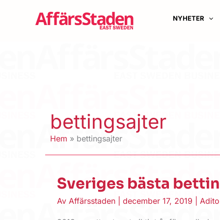
Hoppa
till
NYHETER
innehåll
bettingsajter
Hem
bettingsajter
Sveriges bästa bettin
Av
Affärsstaden
|
december 17, 2019
|
Adito