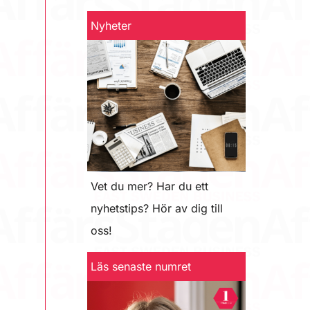
Nyheter
Vet du mer? Har du ett
nyhetstips? Hör av dig till
oss!
Läs senaste numret