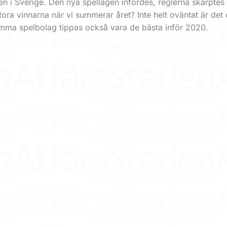
gen i Sverige. Den nya spellagen infördes, reglerna skärptes
tora vinnarna när vi summerar året? Inte helt oväntat är det
Samma spelbolag tippas också vara de bästa inför 2020.