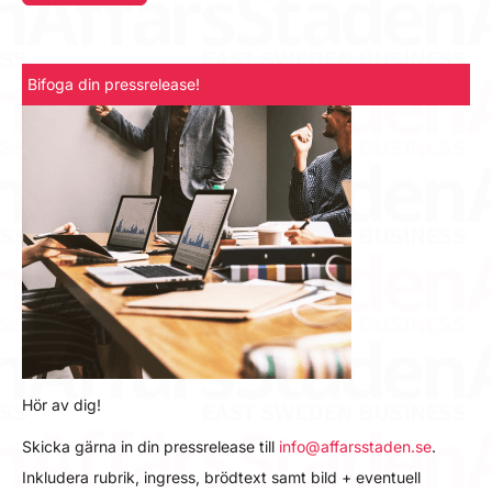
Bifoga din pressrelease!
Hör av dig!
Skicka gärna in din pressrelease till
info@affarsstaden.se
.
Inkludera rubrik, ingress, brödtext samt bild + eventuell