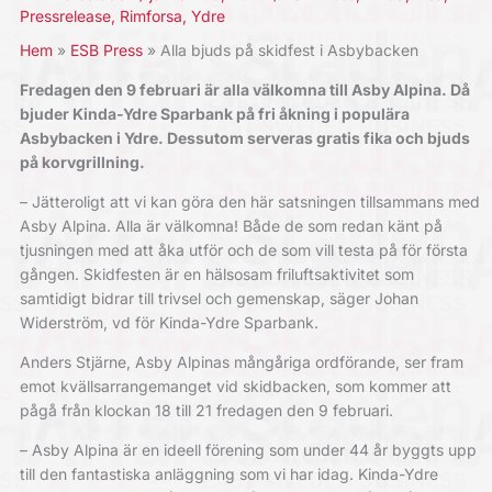
Pressrelease
,
Rimforsa
,
Ydre
Hem
ESB Press
Alla bjuds på skidfest i Asbybacken
Fredagen den 9 februari är alla välkomna till Asby Alpina. Då
bjuder Kinda-Ydre Sparbank
på fri åkning i populära
Asbybacken i Ydre. Dessutom serveras gratis fika och bjuds
på korvgrillning.
– Jätteroligt att vi kan göra den här satsningen tillsammans med
Asby Alpina. Alla är välkomna! Både de som redan känt på
tjusningen med att åka utför och de som vill testa på för första
gången. Skidfesten är en hälsosam friluftsaktivitet som
samtidigt bidrar till trivsel och gemenskap, säger Johan
Widerström, vd för Kinda-Ydre Sparbank.
Anders Stjärne, Asby Alpinas mångåriga ordförande, ser fram
emot kvällsarrangemanget vid skidbacken, som kommer att
pågå från klockan 18 till 21 fredagen den 9 februari.
– Asby Alpina är en ideell förening som under 44 år byggts upp
till den fantastiska anläggning som vi har idag. Kinda-Ydre