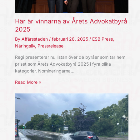
Här är vinnarna av Årets Advokatbyrå
2025
By
Affärsstaden
/
februari 28, 2025
/
ESB Press
,
Näringsliv
,
Pressrelease
Regi presenterar nu listan över de byråer som tar hem
priset som Årets Advokatbyrå 2025 i fyra olika
kategorier. Nomineringarna…
Read More »