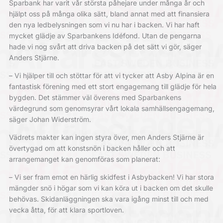
Sparbank har varit vår största påhejare under många år och
hjälpt oss på många olika sätt, bland annat med att finansiera
den nya ledbelysningen som vi nu har i backen. Vi har haft
mycket glädje av Sparbankens Idéfond. Utan de pengarna
hade vi nog svårt att driva backen på det sätt vi gör, säger
Anders Stjärne.
– Vi hjälper till och stöttar för att vi tycker att Asby Alpina är en
fantastisk förening med ett stort engagemang till glädje för hela
bygden. Det stämmer väl överens med Sparbankens
värdegrund som genomsyrar vårt lokala samhällsengagemang,
säger Johan Widerström.
Vädrets makter kan ingen styra över, men Anders Stjärne är
övertygad om att konstsnön i backen håller och att
arrangemanget kan genomföras som planerat:
– Vi ser fram emot en härlig skidfest i Asbybacken! Vi har stora
mängder snö i högar som vi kan köra ut i backen om det skulle
behövas. Skidanläggningen ska vara igång minst till och med
vecka åtta, för att klara sportloven.