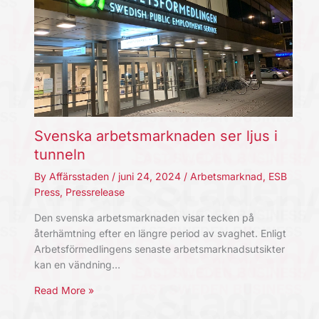
Svenska arbetsmarknaden ser ljus i
tunneln
By
Affärsstaden
/
juni 24, 2024
/
Arbetsmarknad
,
ESB
Press
,
Pressrelease
Den svenska arbetsmarknaden visar tecken på
återhämtning efter en längre period av svaghet. Enligt
Arbetsförmedlingens senaste arbetsmarknadsutsikter
kan en vändning…
Read More »