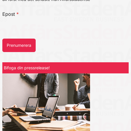
Epost
*
Prenumerera
Bifoga din pressrelease!