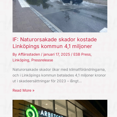
IF: Naturorsakade skador kostade
Linköpings kommun 4,1 miljoner
By
Affärsstaden
/
januari 17, 2025
/
ESB Press
,
Linköping
,
Pressrelease
Naturorsakade skador ökar med klimatförändringarna,
och i Linköpings kommun betalades 4,1 miljoner kronor
ut i skadeersättningar för 2023 – långt…
Read More »