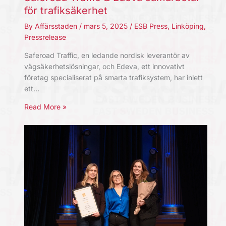
för trafiksäkerhet
By
Affärsstaden
/
mars 5, 2025
/
ESB Press
,
Linköping
,
Pressrelease
Saferoad Traffic, en ledande nordisk leverantör av
vägsäkerhetslösningar, och Edeva, ett innovativt
företag specialiserat på smarta trafiksystem, har inlett
ett…
Read More »