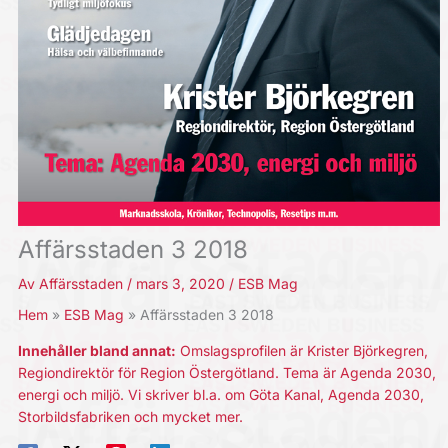
Affärsstaden 3 2018
Av
Affärsstaden
/
mars 3, 2020
/
ESB Mag
Hem
ESB Mag
Affärsstaden 3 2018
Innehåller bland annat:
Omslagsprofilen är Krister Björkegren,
Regiondirektör för Region Östergötland. Tema är Agenda 2030,
energi och miljö. Vi skriver bl.a. om Göta Kanal, Agenda 2030,
Storbildsfabriken och mycket mer.