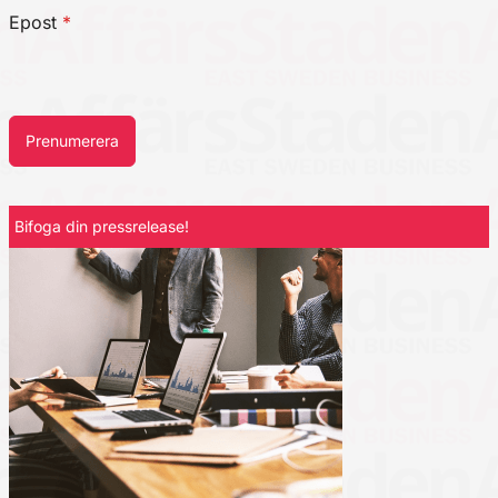
Epost
*
Prenumerera
Bifoga din pressrelease!