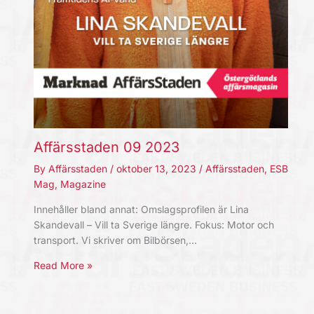
Affärsstaden 09 2023
By
Affärsstaden
/
oktober 13, 2023
/
Affärsstaden
,
ESB
Mag
,
Magazine
Innehåller bland annat: Omslagsprofilen är Lina
Skandevall – Vill ta Sverige längre. Fokus: Motor och
transport. Vi skriver om Bilbörsen,…
Read More »