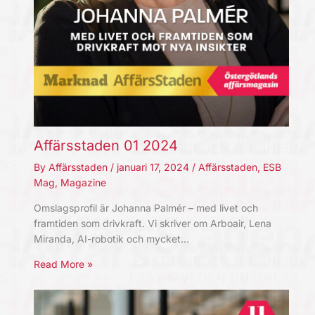
Affärsstaden 01 2024
By
Affärsstaden
/
januari 17, 2024
/
Affärsstaden
,
ESB
Mag
,
Magazine
Omslagsprofil är Johanna Palmér – med livet och
framtiden som drivkraft. Vi skriver om Arboair, Lena
Miranda, AI-robotik och mycket…
Read More »