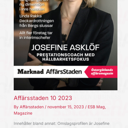
Affärsstaden 10 2023
By
Affärsstaden
/
november 15, 2023
/
ESB Mag
,
Magazine
Innehåller bland annat: Omslagsprofilen är Josefine