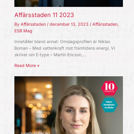
Affärsstaden 11 2023
By
Affärsstaden
/
december 13, 2023
/
Affärsstaden
,
ESB Mag
Innehåller bland annat: Omslagsprofilen är Niklas
Boman – Med vattenkraft mot framtidens energi. Vi
skriver om E-type – Martin Ericson,…
Read More »