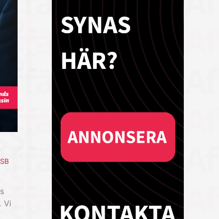
ESB
s
 Vi