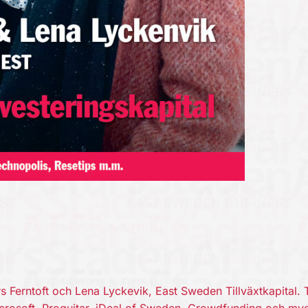
 Ferntoft och Lena Lyckevik, East Sweden Tillväxtkapital.