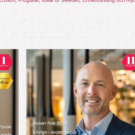
m Microsoft, Proguitar, iDeal of Sweden, Crowdfunding och my