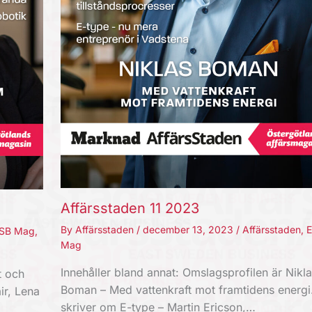
Affärsstaden 11 2023
By
Affärsstaden
/
december 13, 2023
/
Affärsstaden
,
SB Mag
,
Mag
Innehåller bland annat: Omslagsprofilen är Nikla
t och
Boman – Med vattenkraft mot framtidens energi.
ir, Lena
skriver om E-type – Martin Ericson,…