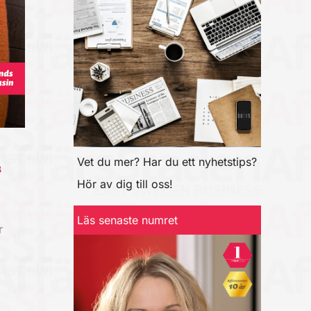
Vet du mer? Har du ett nyhetstips?
B
Hör av dig till oss!
Läs senaste numret
r