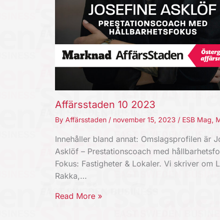
Affärsstaden 10 2023
By
Affärsstaden
/
november 15, 2023
/
ESB Mag
,
M
Innehåller bland annat: Omslagsprofilen är J
Asklöf – Prestationscoach med hållbarhetsfo
Fokus: Fastigheter & Lokaler. Vi skriver om 
Rakka,…
Read More »