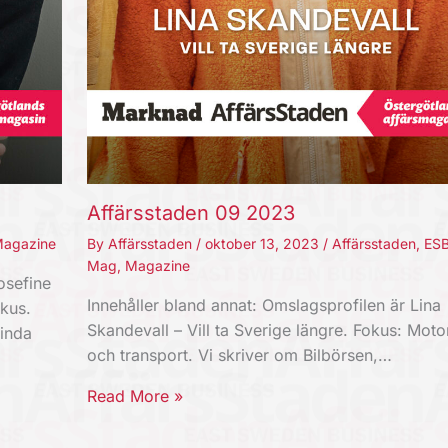
Affärsstaden 09 2023
agazine
By
Affärsstaden
/
oktober 13, 2023
/
Affärsstaden
,
ES
Mag
,
Magazine
osefine
Innehåller bland annat: Omslagsprofilen är Lina
kus.
Skandevall – Vill ta Sverige längre. Fokus: Moto
Linda
och transport. Vi skriver om Bilbörsen,…
Read More »