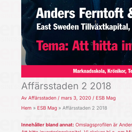
Affärsstaden 2 2018
Av
Affärsstaden
/
mars 3, 2020
/
ESB Mag
Hem
ESB Mag
Affärsstaden 2 2018
Innehåller bland annat:
Omslagsprofilen är Anders