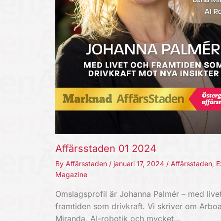
Affärsstaden 01 2024
By
Affärsstaden
/
januari 17, 2024
/
Affärsstaden
,
E
Magazine
Omslagsprofil är Johanna Palmér – med live
framtiden som drivkraft. Vi skriver om Arboa
Miranda, AI-robotik och mycket…