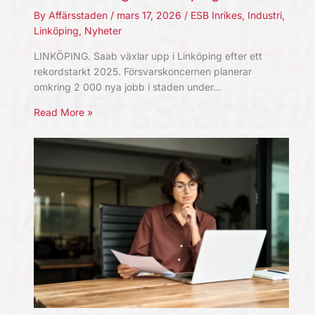
By
Affärsstaden
/
mars 17, 2026
/
ESB Inrikes
,
Industri
,
Linköping
,
Nyheter
LINKÖPING. Saab växlar upp i Linköping efter ett
rekordstarkt 2025. Försvarskoncernen planerar
omkring 2 000 nya jobb i staden under…
Read More »