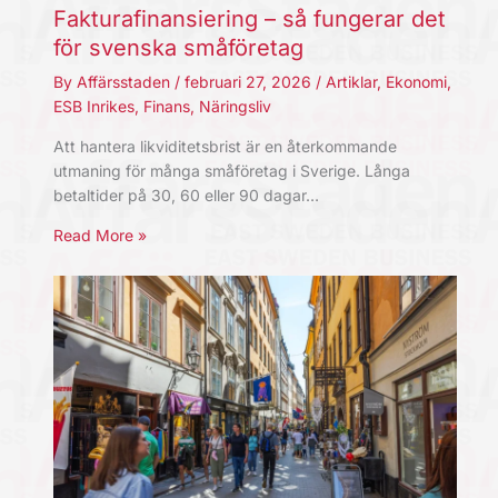
Fakturafinansiering – så fungerar det
för svenska småföretag
By
Affärsstaden
/
februari 27, 2026
/
Artiklar
,
Ekonomi
,
ESB Inrikes
,
Finans
,
Näringsliv
Att hantera likviditetsbrist är en återkommande
utmaning för många småföretag i Sverige. Långa
betaltider på 30, 60 eller 90 dagar…
Read More »