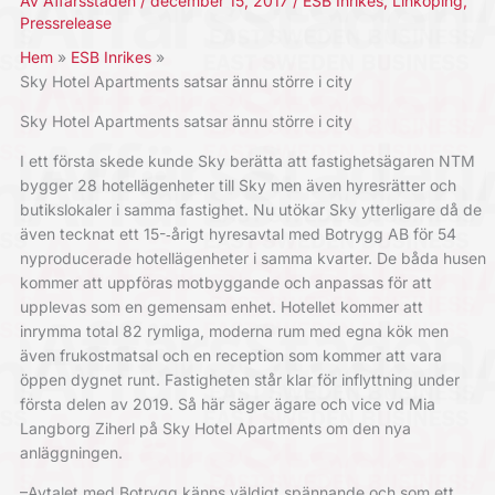
Av
Affärsstaden
/
december 15, 2017
/
ESB Inrikes
,
Linköping
,
Pressrelease
Hem
ESB Inrikes
Sky Hotel Apartments satsar ännu större i city
Sky Hotel Apartments satsar ännu större i city
I ett första skede kunde Sky berätta att fastighetsägaren NTM
bygger 28 hotellägenheter till Sky men även hyresrätter och
butikslokaler i samma fastighet. Nu utökar Sky ytterligare då de
även tecknat ett 15-­‐årigt hyresavtal med Botrygg AB för 54
nyproducerade hotellägenheter i samma kvarter. De båda husen
kommer att uppföras motbyggande och anpassas för att
upplevas som en gemensam enhet. Hotellet kommer att
inrymma total 82 rymliga, moderna rum med egna kök men
även frukostmatsal och en reception som kommer att vara
öppen dygnet runt. Fastigheten står klar för inflyttning under
första delen av 2019. Så här säger ägare och vice vd Mia
Langborg Ziherl på Sky Hotel Apartments om den nya
anläggningen.
–Avtalet med Botrygg känns väldigt spännande och som ett