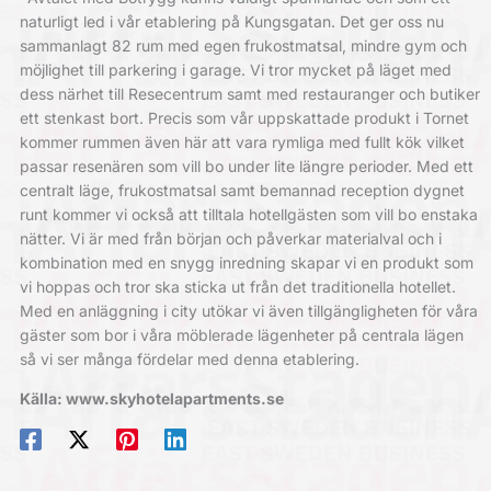
naturligt led i vår etablering på Kungsgatan. Det ger oss nu
sammanlagt 82 rum med egen frukostmatsal, mindre gym och
möjlighet till parkering i garage. Vi tror mycket på läget med
dess närhet till Resecentrum samt med restauranger och butiker
ett stenkast bort. Precis som vår uppskattade produkt i Tornet
kommer rummen även här att vara rymliga med fullt kök vilket
passar resenären som vill bo under lite längre perioder. Med ett
centralt läge, frukostmatsal samt bemannad reception dygnet
runt kommer vi också att tilltala hotellgästen som vill bo enstaka
nätter. Vi är med från början och påverkar materialval och i
kombination med en snygg inredning skapar vi en produkt som
vi hoppas och tror ska sticka ut från det traditionella hotellet.
Med en anläggning i city utökar vi även tillgängligheten för våra
gäster som bor i våra möblerade lägenheter på centrala lägen
så vi ser många fördelar med denna etablering.
Källa: www.skyhotelapartments.se