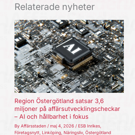
Relaterade nyheter
Region Östergötland satsar 3,6
miljoner på affärsutvecklingscheckar
– AI och hållbarhet i fokus
By
Affärsstaden
/
maj 4, 2026
/
ESB Inrikes
,
Företagsnytt
,
Linköping
,
Näringsliv
,
Östergötland