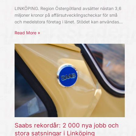
LINKÖPING. Region Östergötland avsätter nästan 3,6
miljoner kronor på affärsutvecklingscheckar för små
och medelstora företag i länet. Stödet kan användas…
Read More »
Saabs rekordår: 2 000 nya jobb och
stora satsningar i Linköping