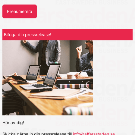
Prenumerera
Bifoga din pressrelease!
Hör av dig!
Skicka gärna in din pressrelease till
info@affarsstaden.se
.