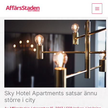
Hoppa
till
innehåll
Sky Hotel Apartments satsar ännu
större i city