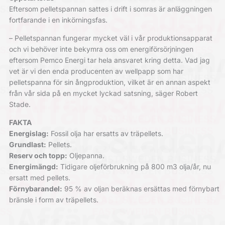
Eftersom pelletspannan sattes i drift i somras är anläggningen
fortfarande i en inkörningsfas.
– Pelletspannan fungerar mycket väl i vår produktionsapparat
och vi behöver inte bekymra oss om energiförsörjningen
eftersom Pemco Energi tar hela ansvaret kring detta. Vad jag
vet är vi den enda producenten av wellpapp som har
pelletspanna för sin ångproduktion, vilket är en annan aspekt
från vår sida på en mycket lyckad satsning, säger Robert
Stade.
FAKTA
Energislag:
Fossil olja har ersatts av träpellets.
Grundlast:
Pellets.
Reserv och topp:
Oljepanna.
Energimängd:
Tidigare oljeförbrukning på 800 m3 olja/år, nu
ersatt med pellets.
Förnybarandel:
95 % av oljan beräknas ersättas med förnybart
bränsle i form av träpellets.