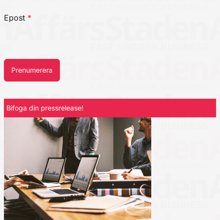
Epost
*
Prenumerera
Bifoga din pressrelease!