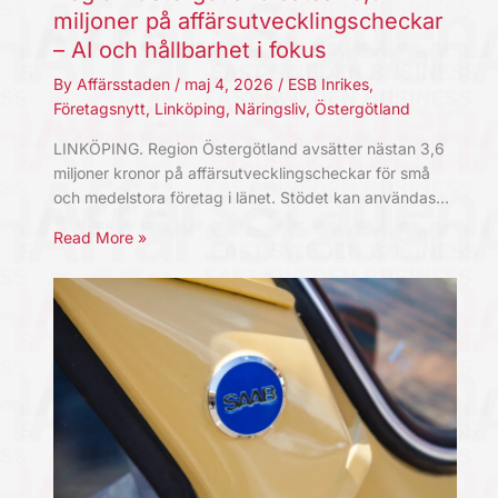
miljoner på affärsutvecklingscheckar
– AI och hållbarhet i fokus
By
Affärsstaden
/
maj 4, 2026
/
ESB Inrikes
,
Företagsnytt
,
Linköping
,
Näringsliv
,
Östergötland
LINKÖPING. Region Östergötland avsätter nästan 3,6
miljoner kronor på affärsutvecklingscheckar för små
och medelstora företag i länet. Stödet kan användas…
Read More »