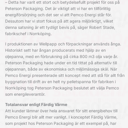
– Detta har varit ett stort och betydelsefullt projekt för oss på
Peterson Packaging. Det är viktigt att vi har en tillförlitlig
energiförsörjning och det ser vi att Pemco Energi står för.
Dessutom har vi stort fokus på att agera miljöriktigt, vilket
denna satsning är ett tydligt bevis på, säger Robert Stade,
fabrikschef i Norrköping.
I produktionen av Wellpapp och förpackningar används ånga.
Historiskt sett har ångan producerats med hjälp av en
oljepanna, med en förbrukning på cirka 800 m3 olja varje år.
Peterson Packaging hade under en tid tittat på alternativ till
oljepannan, både av ekonomiska och miljömässiga skäl. När
Pemco Energi presenterade sitt koncept med att stå för allt från
byggnation till drift av en helt ny pelletspanna för fabriken i
Norrköping tog Peterson Packaging beslutet att välja Pemco
som energileverantör.
Totalansvar enligt Färdig Värme
Att kunder lämnar över hela ansvaret för sitt energibehov till
Pemco Energi blir allt mer vanligt. I konceptet Färdig Värme,
som projekt hos Peterson Packaging är ett exempel på, har