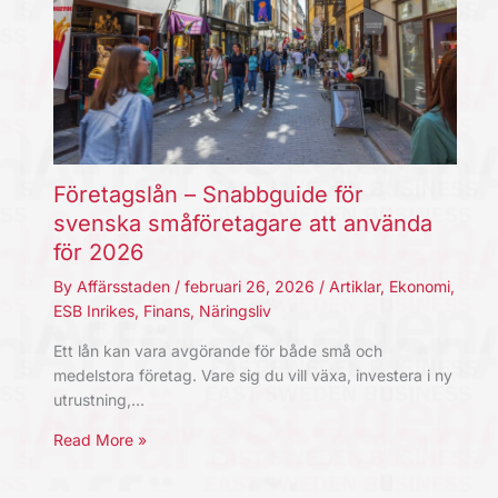
Företagslån – Snabbguide för
svenska småföretagare att använda
för 2026
By
Affärsstaden
/
februari 26, 2026
/
Artiklar
,
Ekonomi
,
ESB Inrikes
,
Finans
,
Näringsliv
Ett lån kan vara avgörande för både små och
medelstora företag. Vare sig du vill växa, investera i ny
utrustning,…
Read More »