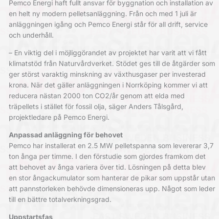
Pemco Energi haft fullt ansvar för byggnation och installation av
en helt ny modern pelletsanläggning. Från och med 1 juli är
anläggningen igång och Pemco Energi står för all drift, service
och underhåll.
– En viktig del i möjliggörandet av projektet har varit att vi fått
klimatstöd från Naturvårdverket. Stödet ges till de åtgärder som
ger störst varaktig minskning av växthusgaser per investerad
krona. När det gäller anläggningen i Norrköping kommer vi att
reducera nästan 2000 ton CO2/år genom att elda med
träpellets i stället för fossil olja, säger Anders Tålsgård,
projektledare på Pemco Energi.
Anpassad anläggning för behovet
Pemco har installerat en 2.5 MW pelletspanna som levererar 3,7
ton ånga per timme. I den förstudie som gjordes framkom det
att behovet av ånga variera över tid. Lösningen på detta blev
en stor ångackumulator som hanterar de pikar som uppstår utan
att pannstorleken behövde dimensioneras upp. Något som leder
till en bättre totalverkningsgrad.
Uppstartsfas