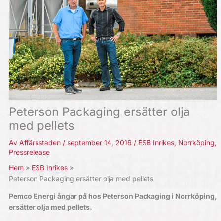
Peterson Packaging ersätter olja
med pellets
Av
Affärsstaden
/
september 14, 2016
/
ESB Inrikes
,
Norrköping
,
Pressrelease
Hem
ESB Inrikes
Peterson Packaging ersätter olja med pellets
Pemco Energi ångar på hos Peterson Packaging i Norrköping,
ersätter olja med pellets.