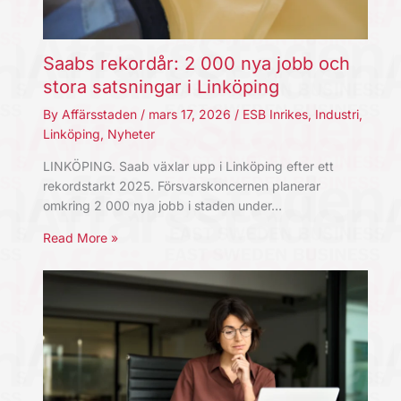
Saabs rekordår: 2 000 nya jobb och
stora satsningar i Linköping
By
Affärsstaden
/
mars 17, 2026
/
ESB Inrikes
,
Industri
,
Linköping
,
Nyheter
LINKÖPING. Saab växlar upp i Linköping efter ett
rekordstarkt 2025. Försvarskoncernen planerar
omkring 2 000 nya jobb i staden under…
Read More »