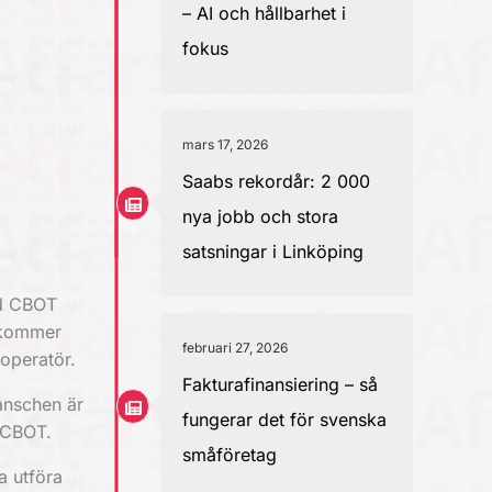
– AI och hållbarhet i
fokus
mars 17, 2026
Saabs rekordår: 2 000
nya jobb och stora
satsningar i Linköping
ed CBOT
t kommer
februari 27, 2026
operatör.
Fakturafinansiering – så
anschen är
fungerar det för svenska
l CBOT.
småföretag
a utföra