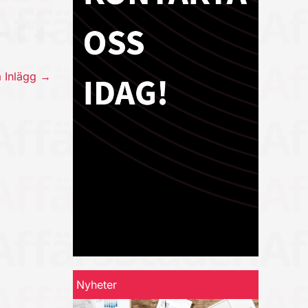
a Inlägg
→
Nyheter