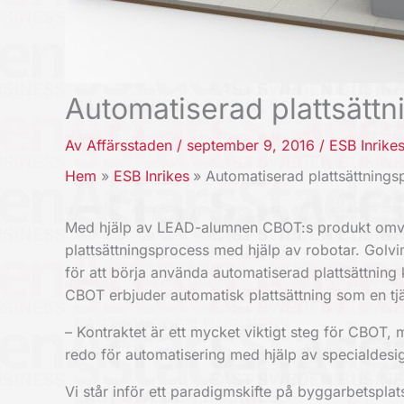
Automatiserad plattsätt
Av
Affärsstaden
/
september 9, 2016
/
ESB Inrike
Hem
ESB Inrikes
Automatiserad plattsättning
Med hjälp av LEAD-alumnen CBOT:s produkt omvan
plattsättningsprocess med hjälp av robotar. Gol
för att börja använda automatiserad plattsättning
CBOT erbjuder automatisk plattsättning som en t
– Kontraktet är ett mycket viktigt steg för CBOT
redo för automatisering med hjälp av specialdesi
Vi står inför ett paradigmskifte på byggarbetspla