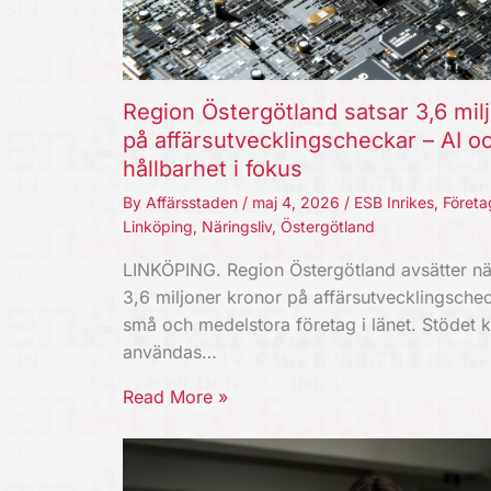
Region Östergötland satsar 3,6 mil
på affärsutvecklingscheckar – AI o
hållbarhet i fokus
By
Affärsstaden
/
maj 4, 2026
/
ESB Inrikes
,
Företa
Linköping
,
Näringsliv
,
Östergötland
LINKÖPING. Region Östergötland avsätter nä
3,6 miljoner kronor på affärsutvecklingschec
små och medelstora företag i länet. Stödet 
användas…
Read More »