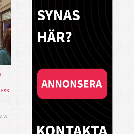
a
,
ESB
era i