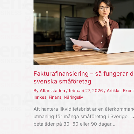
Fakturafinansiering – så fungerar d
svenska småföretag
By
Affärsstaden
/
februari 27, 2026
/
Artiklar
,
Ekon
Inrikes
,
Finans
,
Näringsliv
Att hantera likviditetsbrist är en återkomma
utmaning för många småföretag i Sverige. 
betaltider på 30, 60 eller 90 dagar…