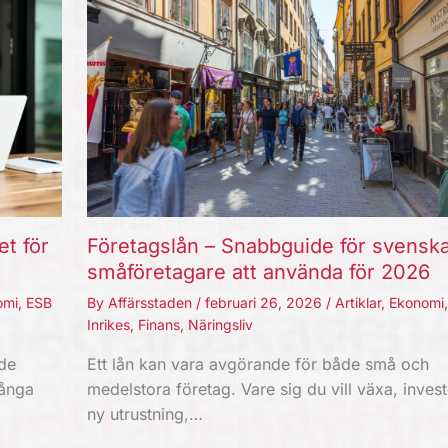
et för
Företagslån – Snabbguide för svensk
småföretagare att använda för 2026
omi
,
ESB
By
Affärsstaden
/
februari 26, 2026
/
Artiklar
,
Ekonomi
Inrikes
,
Finans
,
Näringsliv
nde
Ett lån kan vara avgörande för både små och
Långa
medelstora företag. Vare sig du vill växa, invest
ny utrustning,…