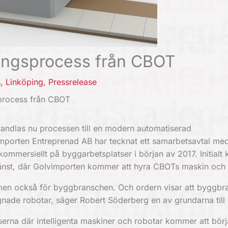
ningsprocess från CBOT
s
,
Linköping
,
Pressrelease
sprocess från CBOT
dlas nu processen till en modern automatiserad
vimporten Entreprenad AB har tecknat ett samarbetsavtal m
 kommersiellt på byggarbetsplatser i början av 2017. Initial
jänst, där Golvimporten kommer att hyra CBOTs maskin och 
, men också för byggbranschen. Och ordern visar att byggbr
gnade robotar, säger Robert Söderberg en av grundarna til
tserna där intelligenta maskiner och robotar kommer att börj