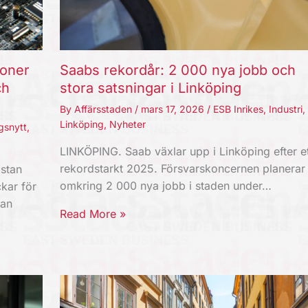
joner
Saabs rekordår: 2 000 nya jobb och
ch
stora satsningar i Linköping
By
Affärsstaden
/
mars 17, 2026
/
ESB Inrikes
,
Industri
,
Linköping
,
Nyheter
gsnytt
,
LINKÖPING. Saab växlar upp i Linköping efter et
rekordstarkt 2025. Försvarskoncernen planerar
stan
omkring 2 000 nya jobb i staden under…
kar för
kan
Read More »