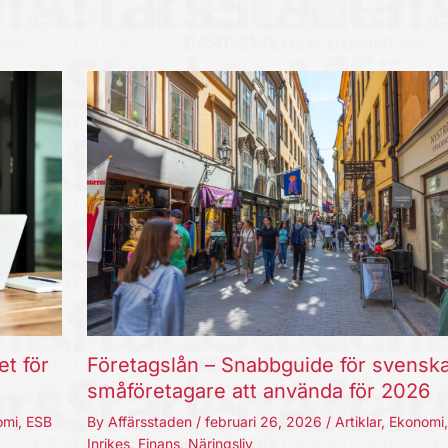
et för
Företagslån – Snabbguide för svensk
småföretagare att använda för 2026
omi
,
ESB
By
Affärsstaden
/
februari 26, 2026
/
Artiklar
,
Ekonomi
Inrikes
,
Finans
,
Näringsliv