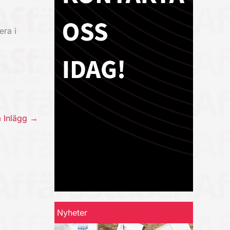
era i
a Inlägg
→
Nyheter