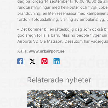
dag på lördag 14 september kl 10.00-16.00 då allm
rundtursflygningar med helikopter och flygklubbe
brandövning, en liten resemässa med kampanjer oc
fordon, fotoutställning, visning av ambulansflyg,
– Det kommer bli en jätteskojig dag som också bj
godisregn för alla barn. Missing people flyger s
Airports VD Ola Matsson. Dessutom har väderguda
Källa: www.nrkairport.se
Relaterade nyheter