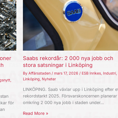
joner
Saabs rekordår: 2 000 nya jobb och
ch
stora satsningar i Linköping
By
Affärsstaden
/
mars 17, 2026
/
ESB Inrikes
,
Industri
,
Linköping
,
Nyheter
gsnytt
,
LINKÖPING. Saab växlar upp i Linköping efter et
rekordstarkt 2025. Försvarskoncernen planerar
stan
omkring 2 000 nya jobb i staden under…
kar för
kan
Read More »