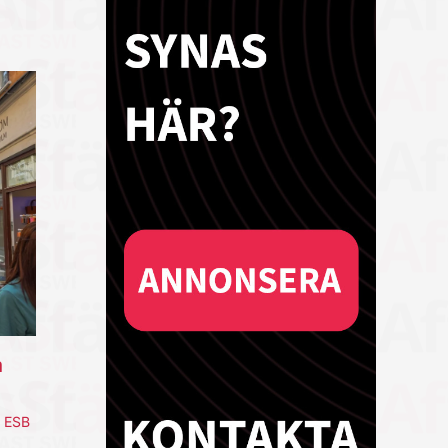
a
,
ESB