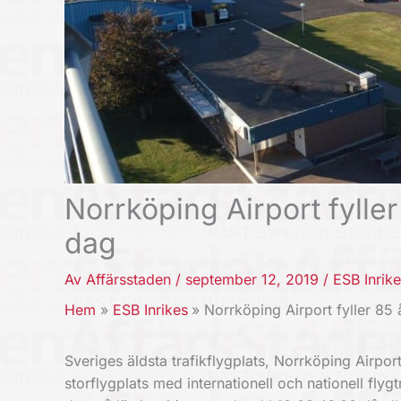
Norrköping Airport fyller
dag
Av
Affärsstaden
/
september 12, 2019
/
ESB Inrik
Hem
ESB Inrikes
Norrköping Airport fyller 85 
Sveriges äldsta trafikflygplats, Norrköping Airpor
storflygplats med internationell och nationell fl