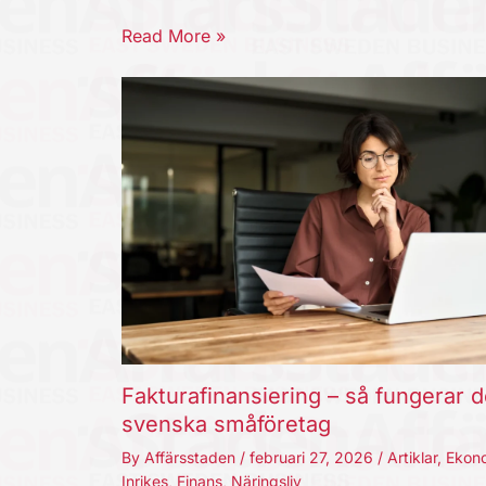
Read More »
Fakturafinansiering – så fungerar d
svenska småföretag
By
Affärsstaden
/
februari 27, 2026
/
Artiklar
,
Ekon
Inrikes
,
Finans
,
Näringsliv