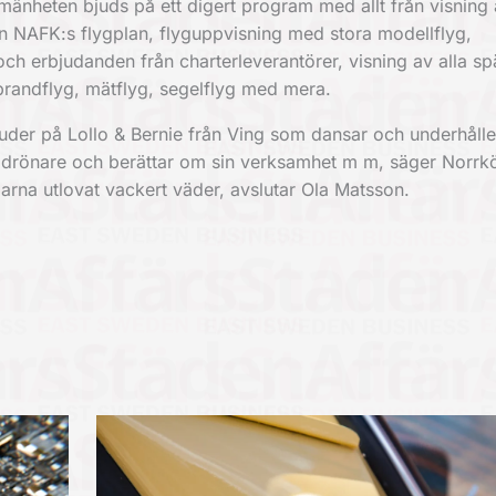
änheten bjuds på ett digert program med allt från visning 
n NAFK:s flygplan, flyguppvisning med stora modellflyg,
h erbjudanden från charterleverantörer, visning av alla s
 brandflyg, mätflyg, segelflyg med mera.
uder på Lollo & Bernie från Ving som dansar och underhålle
in drönare och berättar om sin verksamhet m m, säger Norrk
rna utlovat vackert väder, avslutar Ola Matsson.