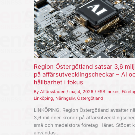
Region Östergötland satsar 3,6 mil
på affärsutvecklingscheckar – AI o
hållbarhet i fokus
By
Affärsstaden
/
maj 4, 2026
/
ESB Inrikes
,
Företa
Linköping
,
Näringsliv
,
Östergötland
LINKÖPING. Region Östergötland avsätter nä
3,6 miljoner kronor på affärsutvecklingschec
små och medelstora företag i länet. Stödet 
användas…