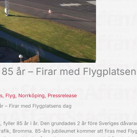
 85 år – Firar med Flygplatse
es
,
Flyg
,
Norrköping
,
Pressrelease
år – Firar med Flygplatsens dag
t, fyller 85 år i år. Den grundades 2 år före Sveriges dåvar
ygtrafik, Bromma. 85-års jubileumet kommer att firas med Fly