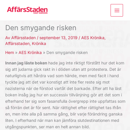
Hoppa
till
innehåll
Den smygande risken
Av
Affärsstaden
/
september 13, 2019
/
AES Krönika
,
Affärsstaden
,
Krönika
Hem
AES Krönika
Den smygande risken
Innan jag läste boken
hade jag inte riktigt förstått hur det kom
sig att judarna gick rakt in i döden utan att protestera. Det är
naturligtvis att hårdra vad som hände, men med facit i hand
tyckte jag att det var konstigt att inte fler reste sig mot
nazisterna när de förstod vartåt det barkade. Efter att ha läst
boken insåg jag hur en successiv tillvänjning gör att det som i
efterhand ter sig som fasansfulla övergrepp inte uppfattas som
så förrän det är för sent. När rättighet efter rättighet tas ifrån
en, men inte alla på samma gång, blir varje förändring ganska
liten. I efterhand när man kan jämföra slutdestinationen med
utgångspunkten, ser man en helt annan bild.