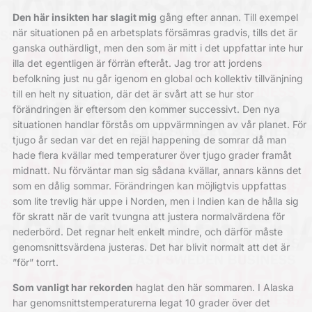
Den här insikten har slagit mig
gång efter annan. Till exempel
när situationen på en arbetsplats försämras gradvis, tills det är
ganska outhärdligt, men den som är mitt i det uppfattar inte hur
illa det egentligen är förrän efteråt. Jag tror att jordens
befolkning just nu går igenom en global och kollektiv tillvänjning
till en helt ny situation, där det är svårt att se hur stor
förändringen är eftersom den kommer successivt. Den nya
situationen handlar förstås om uppvärmningen av vår planet. För
tjugo år sedan var det en rejäl happening de somrar då man
hade flera kvällar med temperaturer över tjugo grader framåt
midnatt. Nu förväntar man sig sådana kvällar, annars känns det
som en dålig sommar. Förändringen kan möjligtvis uppfattas
som lite trevlig här uppe i Norden, men i Indien kan de hålla sig
för skratt när de varit tvungna att justera normalvärdena för
nederbörd. Det regnar helt enkelt mindre, och därför måste
genomsnittsvärdena justeras. Det har blivit normalt att det är
”för” torrt.
Som vanligt har rekorden
haglat den här sommaren. I Alaska
har genomsnittstemperaturerna legat 10 grader över det