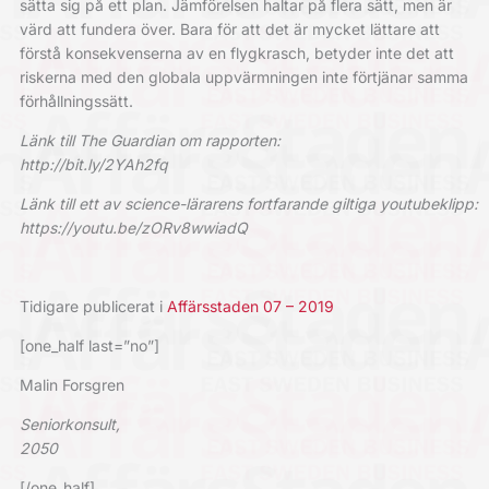
sätta sig på ett plan. Jämförelsen haltar på flera sätt, men är
värd att fundera över. Bara för att det är mycket lättare att
förstå konsekvenserna av en flygkrasch, betyder inte det att
riskerna med den globala uppvärmningen inte förtjänar samma
förhållningssätt.
Länk till The Guardian om rapporten:
http://bit.ly/2YAh2fq
Länk till ett av science-lärarens fortfarande giltiga youtubeklipp:
https://youtu.be/zORv8wwiadQ
Tidigare publicerat i
Affärsstaden 07 – 2019
[one_half last=”no”]
Malin Forsgren
Seniorkonsult,
2050
[/one_half]