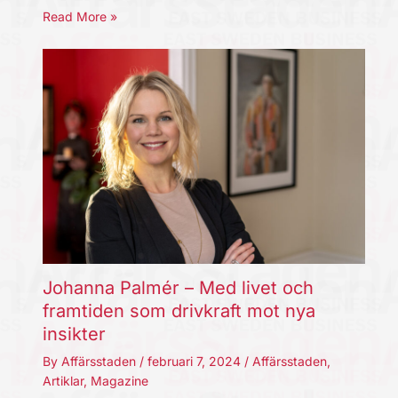
Read More »
Johanna Palmér – Med livet och
framtiden som drivkraft mot nya
insikter
By
Affärsstaden
/
februari 7, 2024
/
Affärsstaden
,
Artiklar
,
Magazine