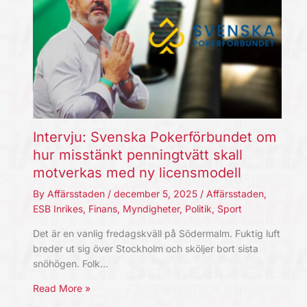
Intervju: Svenska Pokerförbundet om
hur misstänkt penningtvätt skall
motverkas med ny licensmodell
By
Affärsstaden
/
december 5, 2025
/
Affärsstaden
,
ESB Inrikes
,
Finans
,
Myndigheter
,
Politik
,
Sport
Det är en vanlig fredagskväll på Södermalm. Fuktig luft
breder ut sig över Stockholm och sköljer bort sista
snöhögen. Folk…
Read More »