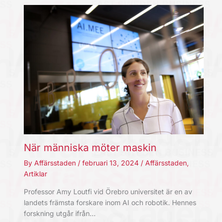
När människa möter maskin
By
Affärsstaden
/
februari 13, 2024
/
Affärsstaden
,
Artiklar
Professor Amy Loutfi vid Örebro universitet är en av
landets främsta forskare inom AI och robotik. Hennes
forskning utgår ifrån…