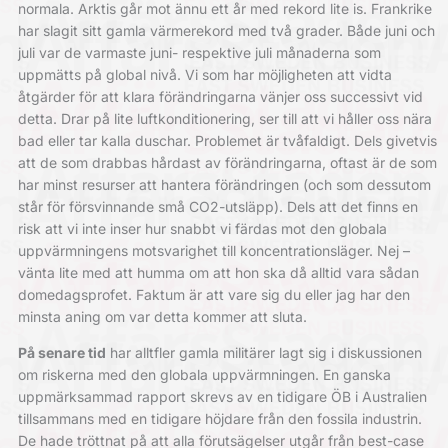
normala. Arktis går mot ännu ett år med rekord lite is. Frankrike
har slagit sitt gamla värmerekord med två grader. Både juni och
juli var de varmaste juni- respektive juli månaderna som
uppmätts på global nivå. Vi som har möjligheten att vidta
åtgärder för att klara förändringarna vänjer oss successivt vid
detta. Drar på lite luftkonditionering, ser till att vi håller oss nära
bad eller tar kalla duschar. Problemet är tvåfaldigt. Dels givetvis
att de som drabbas hårdast av förändringarna, oftast är de som
har minst resurser att hantera förändringen (och som dessutom
står för försvinnande små CO2-utsläpp). Dels att det finns en
risk att vi inte inser hur snabbt vi färdas mot den globala
uppvärmningens motsvarighet till koncentrationsläger. Nej –
vänta lite med att humma om att hon ska då alltid vara sådan
domedagsprofet. Faktum är att vare sig du eller jag har den
minsta aning om var detta kommer att sluta.
På senare tid
har alltfler gamla militärer lagt sig i diskussionen
om riskerna med den globala uppvärmningen. En ganska
uppmärksammad rapport skrevs av en tidigare ÖB i Australien
tillsammans med en tidigare höjdare från den fossila industrin.
De hade tröttnat på att alla förutsägelser utgår från best-case