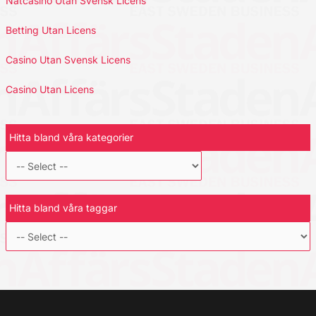
Nätcasino Utan Svensk Licens
Betting Utan Licens
Casino Utan Svensk Licens
Casino Utan Licens
Hitta bland våra kategorier
Hitta bland våra taggar