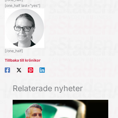
[one_half last=”yes”]
[/one_half]
Tillbaka till krönikor
Relaterade nyheter