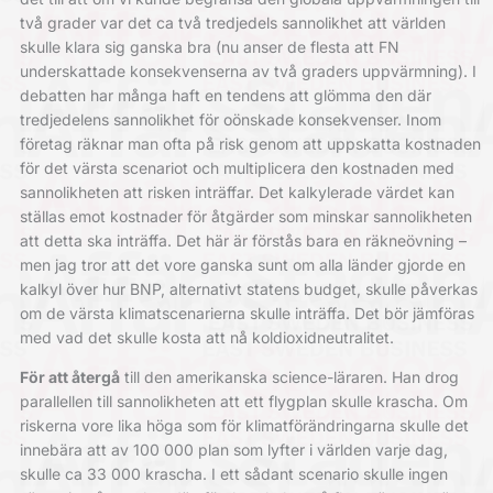
två grader var det ca två tredjedels sannolikhet att världen
skulle klara sig ganska bra (nu anser de flesta att FN
underskattade konsekvenserna av två graders uppvärmning). I
debatten har många haft en tendens att glömma den där
tredjedelens sannolikhet för oönskade konsekvenser. Inom
företag räknar man ofta på risk genom att uppskatta kostnaden
för det värsta scenariot och multiplicera den kostnaden med
sannolikheten att risken inträffar. Det kalkylerade värdet kan
ställas emot kostnader för åtgärder som minskar sannolikheten
att detta ska inträffa. Det här är förstås bara en räkneövning –
men jag tror att det vore ganska sunt om alla länder gjorde en
kalkyl över hur BNP, alternativt statens budget, skulle påverkas
om de värsta klimatscenarierna skulle inträffa. Det bör jämföras
med vad det skulle kosta att nå koldioxidneutralitet.
För att återgå
till den amerikanska science-läraren. Han drog
parallellen till sannolikheten att ett flygplan skulle krascha. Om
riskerna vore lika höga som för klimatförändringarna skulle det
innebära att av 100 000 plan som lyfter i världen varje dag,
skulle ca 33 000 krascha. I ett sådant scenario skulle ingen