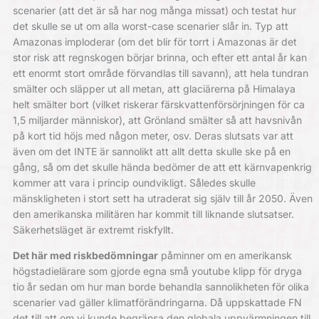
scenarier (att det är så har nog många missat) och testat hur
det skulle se ut om alla worst-case scenarier slår in. Typ att
Amazonas imploderar (om det blir för torrt i Amazonas är det
stor risk att regnskogen börjar brinna, och efter ett antal år kan
ett enormt stort område förvandlas till savann), att hela tundran
smälter och släpper ut all metan, att glaciärerna på Himalaya
helt smälter bort (vilket riskerar färskvattenförsörjningen för ca
1,5 miljarder människor), att Grönland smälter så att havsnivån
på kort tid höjs med någon meter, osv. Deras slutsats var att
även om det INTE är sannolikt att allt detta skulle ske på en
gång, så om det skulle hända bedömer de att ett kärnvapenkrig
kommer att vara i princip oundvikligt. Således skulle
mänskligheten i stort sett ha utraderat sig själv till år 2050. Även
den amerikanska militären har kommit till liknande slutsatser.
Säkerhetsläget är extremt riskfyllt.
Det här med riskbedömningar
påminner om en amerikansk
högstadielärare som gjorde egna små youtube klipp för dryga
tio år sedan om hur man borde behandla sannolikheten för olika
scenarier vad gäller klimatförändringarna. Då uppskattade FN
det till att om vi kunde begränsa den globala uppvärmningen till