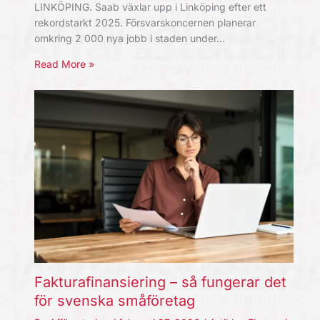
LINKÖPING. Saab växlar upp i Linköping efter ett
rekordstarkt 2025. Försvarskoncernen planerar
omkring 2 000 nya jobb i staden under…
Read More »
Fakturafinansiering – så fungerar det
för svenska småföretag