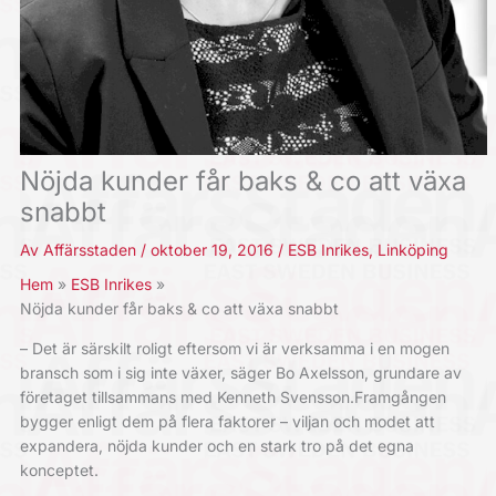
Nöjda kunder får baks & co att växa
snabbt
Av
Affärsstaden
/
oktober 19, 2016
/
ESB Inrikes
,
Linköping
Hem
ESB Inrikes
Nöjda kunder får baks & co att växa snabbt
– Det är särskilt roligt eftersom vi är verksamma i en mogen
bransch som i sig inte växer, säger Bo Axelsson, grundare av
företaget tillsammans med Kenneth Svensson.Framgången
bygger enligt dem på flera faktorer – viljan och modet att
expandera, nöjda kunder och en stark tro på det egna
konceptet.