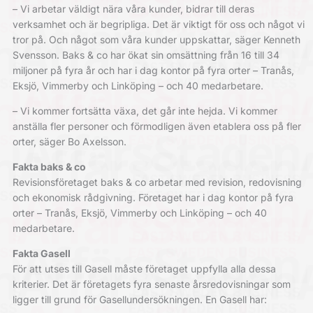
– Vi arbetar väldigt nära våra kunder, bidrar till deras
verksamhet och är begripliga. Det är viktigt för oss och något vi
tror på. Och något som våra kunder uppskattar, säger Kenneth
Svensson. Baks & co har ökat sin omsättning från 16 till 34
miljoner på fyra år och har i dag kontor på fyra orter – Tranås,
Eksjö, Vimmerby och Linköping – och 40 medarbetare.
– Vi kommer fortsätta växa, det går inte hejda. Vi kommer
anställa fler personer och förmodligen även etablera oss på fler
orter, säger Bo Axelsson.
Fakta baks & co
Revisionsföretaget baks & co arbetar med revision, redovisning
och ekonomisk rådgivning. Företaget har i dag kontor på fyra
orter – Tranås, Eksjö, Vimmerby och Linköping – och 40
medarbetare.
Fakta Gasell
För att utses till Gasell måste företaget uppfylla alla dessa
kriterier. Det är företagets fyra senaste årsredovisningar som
ligger till grund för Gasellundersökningen. En Gasell har: