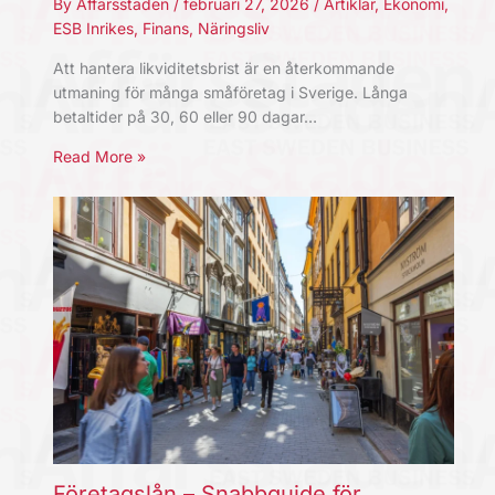
By
Affärsstaden
/
februari 27, 2026
/
Artiklar
,
Ekonomi
,
ESB Inrikes
,
Finans
,
Näringsliv
Att hantera likviditetsbrist är en återkommande
utmaning för många småföretag i Sverige. Långa
betaltider på 30, 60 eller 90 dagar…
Read More »
Företagslån – Snabbguide för