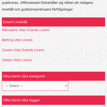
publiceras.
Affärsstaden
förbehåller sig rätten att redigera
innehåll och godkänna/refusera förfrågningar.
Externt innehåll
Nätcasino Utan Svensk Licens
Betting Utan Licens
Casino Utan Svensk Licens
Casino Utan Licens
Hitta bland våra kategorier
Hitta bland våra taggar