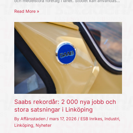
och medelstora företag i länet. Stödet kan användas…
Read More »
Saabs rekordår: 2 000 nya jobb och
stora satsningar i Linköping
By
Affärsstaden
/
mars 17, 2026
/
ESB Inrikes
,
Industri
,
Linköping
,
Nyheter