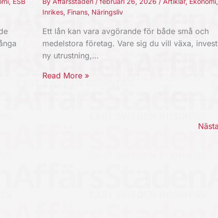
omi
,
ESB
By
Affärsstaden
/
februari 26, 2026
/
Artiklar
,
Ekonomi
Inrikes
,
Finans
,
Näringsliv
nde
Ett lån kan vara avgörande för både små och
Långa
medelstora företag. Vare sig du vill växa, invest
ny utrustning,…
Read More »
Näst