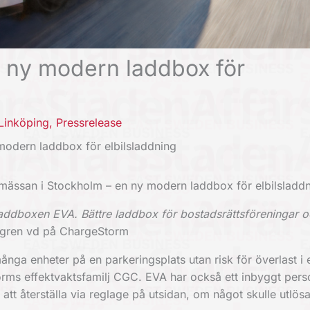
 ny modern laddbox för
Linköping
,
Pressrelease
modern laddbox för elbilsladdning
ässan i Stockholm – en ny modern laddbox för elbilsladdn
r laddboxen EVA. Bättre laddbox för bostadsrättsföreningar 
rgren vd på ChargeStorm
nga enheter på en parkeringsplats utan risk för överlast i e
rms effektvaktsfamilj CGC. EVA har också ett inbyggt per
att återställa via reglage på utsidan, om något skulle utlösa