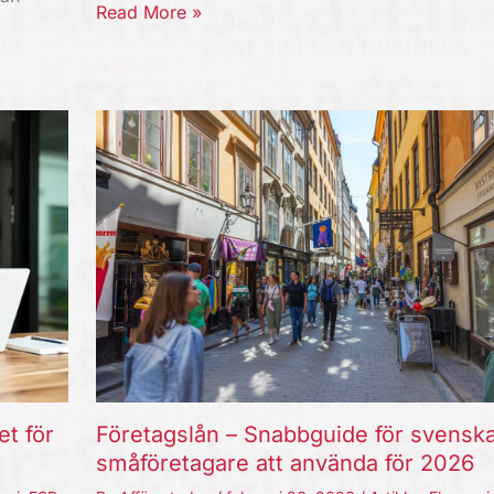
Read More »
et för
Företagslån – Snabbguide för svensk
småföretagare att använda för 2026