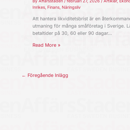
By
Affärsstaden
/
februari 27, 2026
/
Artiklar
,
Ekon
Inrikes
,
Finans
,
Näringsliv
Att hantera likviditetsbrist är en återkomma
utmaning för många småföretag i Sverige. 
betaltider på 30, 60 eller 90 dagar…
Read More »
←
Föregående Inlägg