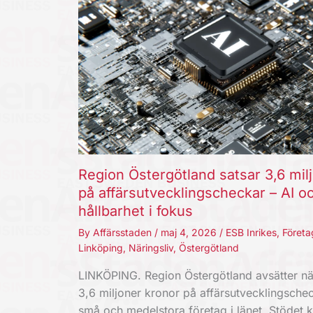
Region Östergötland satsar 3,6 mil
på affärsutvecklingscheckar – AI o
hållbarhet i fokus
By
Affärsstaden
/
maj 4, 2026
/
ESB Inrikes
,
Företa
Linköping
,
Näringsliv
,
Östergötland
LINKÖPING. Region Östergötland avsätter nä
3,6 miljoner kronor på affärsutvecklingschec
små och medelstora företag i länet. Stödet 