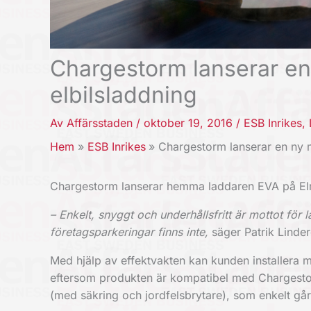
Chargestorm lanserar en
elbilsladdning
Av
Affärsstaden
/
oktober 19, 2016
/
ESB Inrikes
,
Hem
ESB Inrikes
Chargestorm lanserar en ny 
Chargestorm lanserar hemma laddaren EVA på Elm
– Enkelt, snyggt och underhållsfritt är mottot fö
företagsparkeringar finns inte,
säger Patrik Linde
Med hjälp av effektvakten kan kunden installera må
eftersom produkten är kompatibel med Chargesto
(med säkring och jordfelsbrytare), som enkelt går 