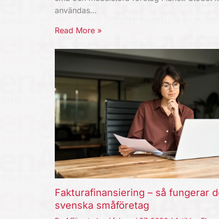
användas…
Read More »
Fakturafinansiering – så fungerar d
svenska småföretag