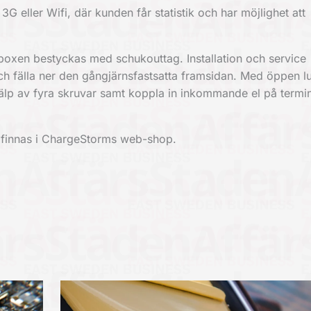
 eller Wifi, där kunden får statistik och har möjlighet att
dboxen bestyckas med schukouttag. Installation och service
ch fälla ner den gångjärnsfastsatta framsidan. Med öppen l
jälp av fyra skruvar samt koppla in inkommande el på termi
t finnas i ChargeStorms web-shop.