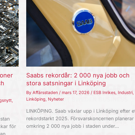
joner
Saabs rekordår: 2 000 nya jobb och
ch
stora satsningar i Linköping
By
Affärsstaden
/
mars 17, 2026
/
ESB Inrikes
,
Industri
,
Linköping
,
Nyheter
gsnytt
,
LINKÖPING. Saab växlar upp i Linköping efter et
rekordstarkt 2025. Försvarskoncernen planerar
stan
omkring 2 000 nya jobb i staden under…
kar för
kan