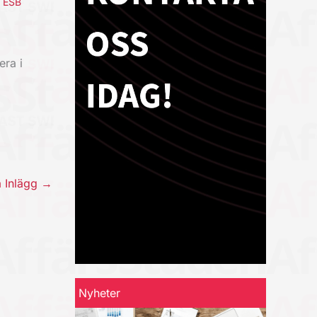
,
ESB
era i
a Inlägg
→
Nyheter