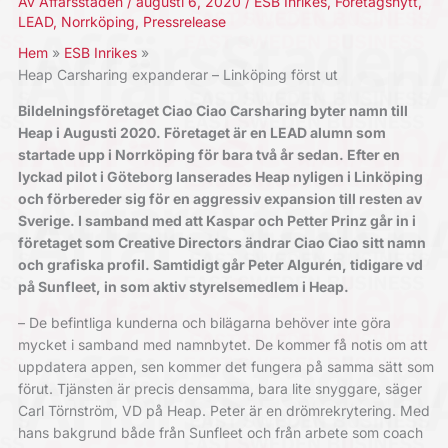
Av
Affärsstaden
/
augusti 6, 2020
/
ESB Inrikes
,
Företagsnytt
,
LEAD
,
Norrköping
,
Pressrelease
Hem
ESB Inrikes
Heap Carsharing expanderar – Linköping först ut
Bildelningsföretaget Ciao Ciao Carsharing byter namn till
Heap i Augusti 2020. Företaget är en LEAD alumn som
startade upp i Norrköping för bara två år sedan. Efter en
lyckad pilot i Göteborg lanserades Heap nyligen i Linköping
och förbereder sig för en aggressiv expansion till resten av
Sverige. I samband med att Kaspar och Petter Prinz går in i
företaget som Creative Directors ändrar Ciao Ciao sitt namn
och grafiska profil. Samtidigt går Peter Algurén, tidigare vd
på Sunfleet, in som aktiv styrelsemedlem i Heap.
– De befintliga kunderna och bilägarna behöver inte göra
mycket i samband med namnbytet. De kommer få notis om att
uppdatera appen, sen kommer det fungera på samma sätt som
förut. Tjänsten är precis densamma, bara lite snyggare, säger
Carl Törnström, VD på Heap. Peter är en drömrekrytering. Med
hans bakgrund både från Sunfleet och från arbete som coach