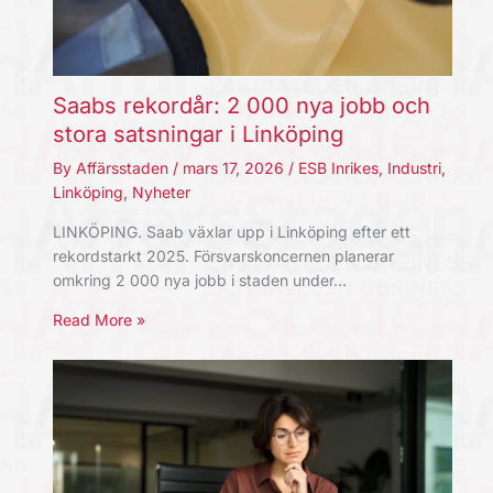
Saabs rekordår: 2 000 nya jobb och
stora satsningar i Linköping
By
Affärsstaden
/
mars 17, 2026
/
ESB Inrikes
,
Industri
,
Linköping
,
Nyheter
LINKÖPING. Saab växlar upp i Linköping efter ett
rekordstarkt 2025. Försvarskoncernen planerar
omkring 2 000 nya jobb i staden under…
Read More »