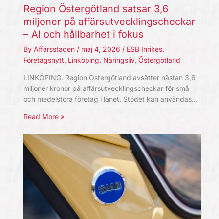
Region Östergötland satsar 3,6
miljoner på affärsutvecklingscheckar
– AI och hållbarhet i fokus
By
Affärsstaden
/
maj 4, 2026
/
ESB Inrikes
,
Företagsnytt
,
Linköping
,
Näringsliv
,
Östergötland
LINKÖPING. Region Östergötland avsätter nästan 3,6
miljoner kronor på affärsutvecklingscheckar för små
och medelstora företag i länet. Stödet kan användas…
Read More »