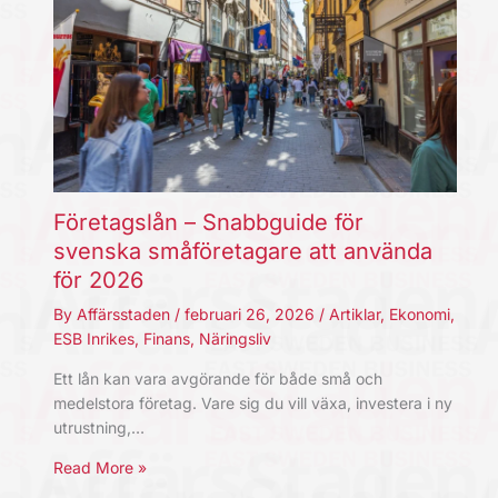
Företagslån – Snabbguide för
svenska småföretagare att använda
för 2026
By
Affärsstaden
/
februari 26, 2026
/
Artiklar
,
Ekonomi
,
ESB Inrikes
,
Finans
,
Näringsliv
Ett lån kan vara avgörande för både små och
medelstora företag. Vare sig du vill växa, investera i ny
utrustning,…
Read More »