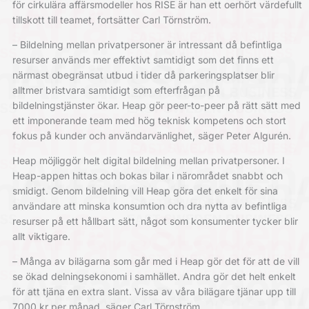
för cirkulära affärsmodeller hos RISE är han ett oerhört värdefullt
tillskott till teamet, fortsätter Carl Törnström.
– Bildelning mellan privatpersoner är intressant då befintliga
resurser används mer effektivt samtidigt som det finns ett
närmast obegränsat utbud i tider då parkeringsplatser blir
alltmer bristvara samtidigt som efterfrågan på
bildelningstjänster ökar. Heap gör peer-to-peer på rätt sätt med
ett imponerande team med hög teknisk kompetens och stort
fokus på kunder och användarvänlighet, säger Peter Algurén.
Heap möjliggör helt digital bildelning mellan privatpersoner. I
Heap-appen hittas och bokas bilar i närområdet snabbt och
smidigt. Genom bildelning vill Heap göra det enkelt för sina
användare att minska konsumtion och dra nytta av befintliga
resurser på ett hållbart sätt, något som konsumenter tycker blir
allt viktigare.
– Många av bilägarna som går med i Heap gör det för att de vill
se ökad delningsekonomi i samhället. Andra gör det helt enkelt
för att tjäna en extra slant. Vissa av våra bilägare tjänar upp till
7000 kr per månad, säger Carl Törnström.