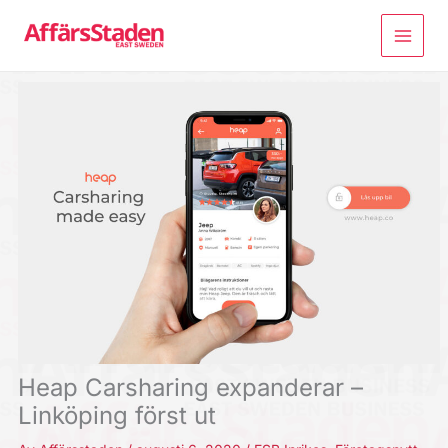
Hoppa
till
innehåll
Heap Carsharing expanderar –
Linköping först ut