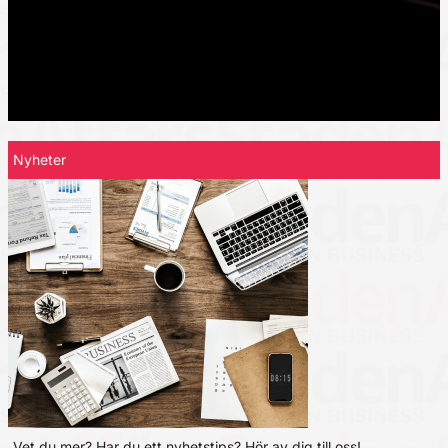
Nyheter
Vet du mer? Har du ett nyhetstips? Hör av dig till oss!