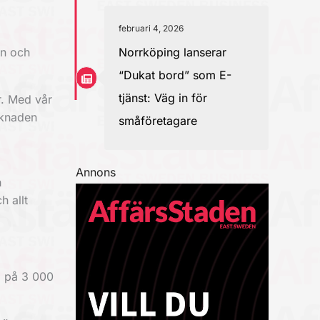
februari 4, 2026
en och
Norrköping lanserar
“Dukat bord” som E-
tjänst: Väg in för
r. Med vår
arknaden
småföretagare
Annons
h
h allt
a på 3 000