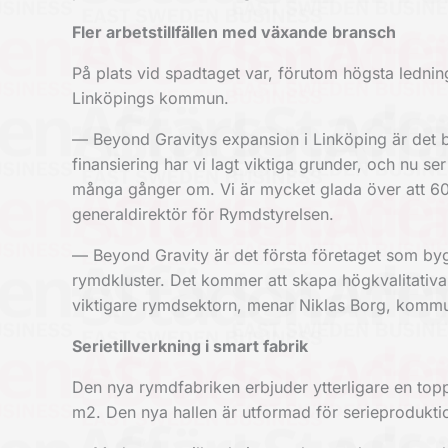
Fler arbetstillfällen med växande bransch
På plats vid spadtaget var, förutom högsta ledni
Linköpings kommun.
— Beyond Gravitys expansion i Linköping är det b
finansiering har vi lagt viktiga grunder, och nu s
många gånger om. Vi är mycket glada över att 60 
generaldirektör för Rymdstyrelsen.
— Beyond Gravity är det första företaget som byg
rymdkluster. Det kommer att skapa högkvalitativa i
viktigare rymdsektorn, menar Niklas Borg, komm
Serietillverkning i smart fabrik
Den nya rymdfabriken erbjuder ytterligare en to
m2. Den nya hallen är utformad för serieprodukti