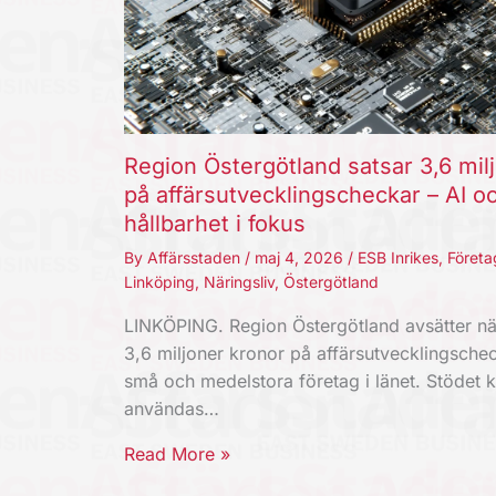
Region Östergötland satsar 3,6 mil
på affärsutvecklingscheckar – AI o
hållbarhet i fokus
By
Affärsstaden
/
maj 4, 2026
/
ESB Inrikes
,
Företa
Linköping
,
Näringsliv
,
Östergötland
LINKÖPING. Region Östergötland avsätter nä
3,6 miljoner kronor på affärsutvecklingschec
små och medelstora företag i länet. Stödet 
användas…
Read More »