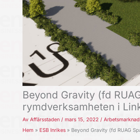
Beyond Gravity (fd RUAG
rymdverksamheten i Lin
Av
Affärsstaden
/
mars 15, 2022
/
Arbetsmarknad
Hem
ESB Inrikes
Beyond Gravity (fd RUAG Sp