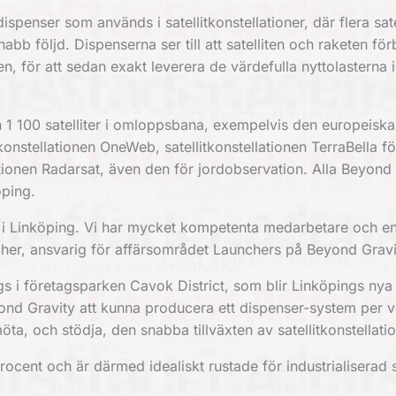
ispenser som används i satellitkonstellationer, där flera sate
b följd. Dispenserna ser till att satelliten och raketen förb
 för att sedan exakt leverera de värdefulla nyttolasterna i
 1 100 satelliter i omloppsbana, exempelvis den europeiska
tkonstellationen OneWeb, satellitkonstellationen TerraBella fö
ionen Radarsat, även den för jordobservation. Alla Beyond 
öping.
as i Linköping. Vi har mycket kompetenta medarbetare och en
her, ansvarig för affärsområdet Launchers på Beyond Gravi
 i företagsparken Cavok District, som blir Linköpings nya
nd Gravity att kunna producera ett dispenser-system per 
öta, och stödja, den snabba tillväxten av satellitkonstellatio
ocent och är därmed idealiskt rustade för industrialiserad s