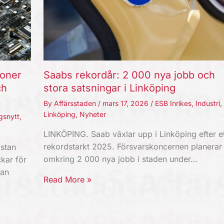
joner
Saabs rekordår: 2 000 nya jobb och
ch
stora satsningar i Linköping
By
Affärsstaden
/
mars 17, 2026
/
ESB Inrikes
,
Industri
,
Linköping
,
Nyheter
gsnytt
,
LINKÖPING. Saab växlar upp i Linköping efter et
rekordstarkt 2025. Försvarskoncernen planerar
stan
omkring 2 000 nya jobb i staden under…
kar för
kan
Read More »