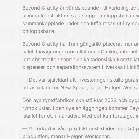
Beyond Gravity är världsledande i tillverkning av d
samma konstruktion skjuts upp i omloppsbana i snab
sammankopplade under den tuffa resan ut i rymden,
omloppsbana.
Beyond Gravity har framgångsrikt placerat mer än
satellitnavigeringskonstellationen Galileo, interne
jordobservation samt den kanadensiska konstellat
dispenser och separationssystem tillverkas i Link
— Det var självklart att investeringen skulle gör
infrastruktur för New Space, säger Holger Wentsc
Den nya rymdfabriken ska stå klar 2023 och byggs
rymdkluster. I den nya anläggningen kommer Beyo
istället för ett i månaden. Med det kan företaget m
— Vi förkortar våra produktionsledtider med 50 pr
produktion, menar Holger Wentscher.