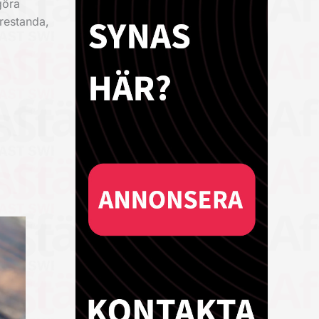
göra
prestanda,