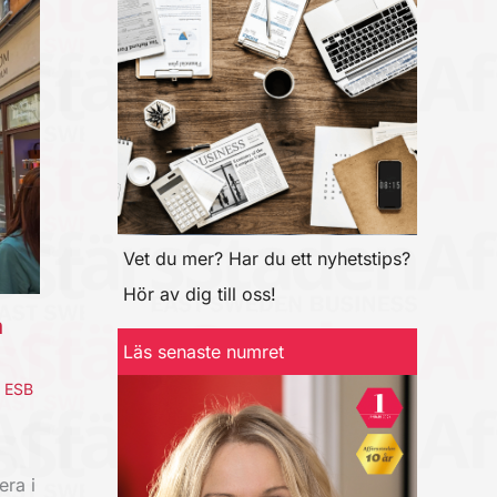
Vet du mer? Har du ett nyhetstips?
Hör av dig till oss!
a
Läs senaste numret
,
ESB
era i