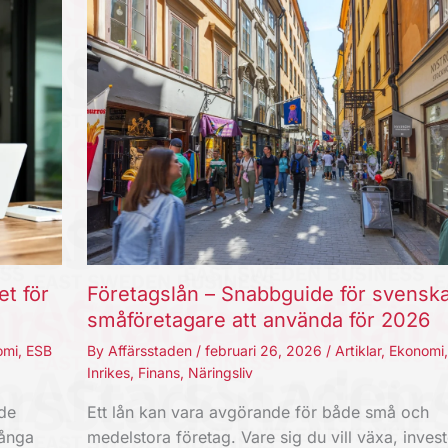
et för
Företagslån – Snabbguide för svensk
småföretagare att använda för 2026
omi
,
ESB
By
Affärsstaden
/
februari 26, 2026
/
Artiklar
,
Ekonomi
Inrikes
,
Finans
,
Näringsliv
nde
Ett lån kan vara avgörande för både små och
Långa
medelstora företag. Vare sig du vill växa, invest