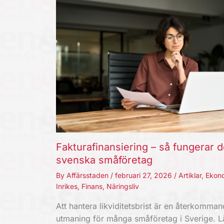
Fakturafinansiering – så fungerar d
svenska småföretag
By
Affärsstaden
/
februari 27, 2026
/
Artiklar
,
Ekon
Inrikes
,
Finans
,
Näringsliv
Att hantera likviditetsbrist är en återkomma
utmaning för många småföretag i Sverige. 