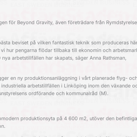
ngen för Beyond Gravity, även företrädare från Rymdstyrels
ästa beviset på vilken fantastisk teknik som produceras hä
er vi hur pengarna flödar tillbaka till ekonomin och arbetsm
nya arbetstillfällen har skapats, säger Anna Rathsman,
ger en ny produktionsanläggning i vårt planerade flyg- oc
ndustriella arbetstillfällen i Linköping inom den växande oc
unstyrelsens ordförande och kommunalråd (M).
ppmodern produktionsyta på 4 600 m2, utöver den befintlig
on.