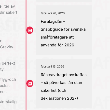
lliter av
lir säkert
februari 26, 2026
Företagslån –
Snabbguide för svenska
småföretagare att
r
använda för 2026
Gravity-
 perfekt
februari 13, 2026
ty.
Ränteavdraget avskaffas
 flyg-och
– så påverkas lån utan
vecka,
säkerhet (och
ner.
deklarationen 2027)
torskalig