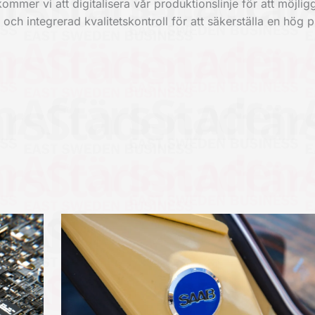
mmer vi att digitalisera vår produktionslinje för att möjlig
och integrerad kvalitetskontroll för att säkerställa en hög 