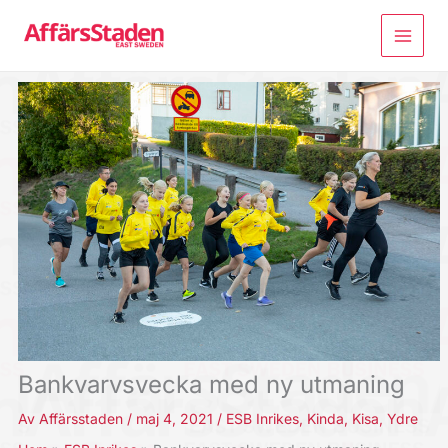
Hoppa
till
innehåll
Bankvarvsvecka med ny utmaning
Av
Affärsstaden
/
maj 4, 2021
/
ESB Inrikes
,
Kinda
,
Kisa
,
Ydre