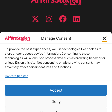
Integritet
Manage Consent
Integritetspolicy
To provide the best experiences, we use technologies like cookies to
Cookiepolicy
store and/or access device information. Consenting to these
Disclaimer
technologies will allow us to process data such as browsing behavior or
Redaktionell policy
unique IDs on this site. Not consenting or withdrawing consent, may
Utgivarinformation
adversely affect certain features and functions.
Hantera tjänster
Kontakta oss
Accept
Allmänna frågor: info@affarsstaden.se | Tipsa
redaktionen: tips@affarsstaden.se | Annonsera:
Deny
annons@affarsstaden.se