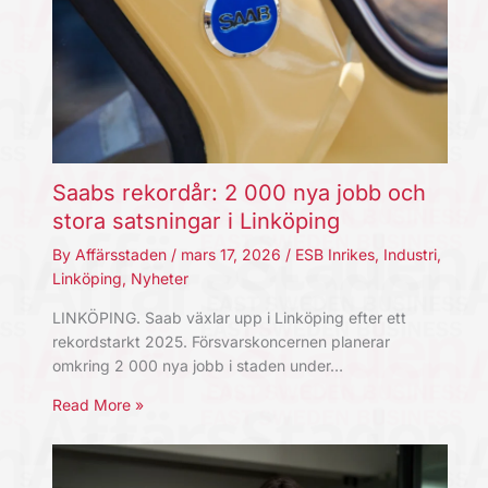
Saabs rekordår: 2 000 nya jobb och
stora satsningar i Linköping
By
Affärsstaden
/
mars 17, 2026
/
ESB Inrikes
,
Industri
,
Linköping
,
Nyheter
LINKÖPING. Saab växlar upp i Linköping efter ett
rekordstarkt 2025. Försvarskoncernen planerar
omkring 2 000 nya jobb i staden under…
Read More »