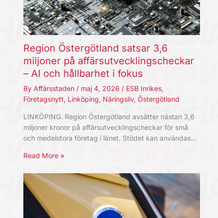
Region Östergötland satsar 3,6
miljoner på affärsutvecklingscheckar
– AI och hållbarhet i fokus
By
Affärsstaden
/
maj 4, 2026
/
ESB Inrikes
,
Företagsnytt
,
Linköping
,
Näringsliv
,
Östergötland
LINKÖPING. Region Östergötland avsätter nästan 3,6
miljoner kronor på affärsutvecklingscheckar för små
och medelstora företag i länet. Stödet kan användas…
Read More »