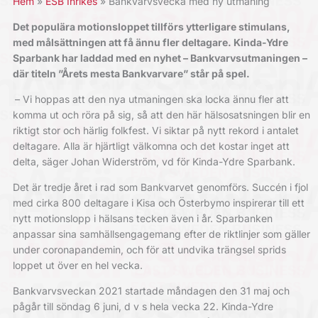
Hem
ESB Inrikes
Bankvarvsvecka med ny utmaning
Det populära motionsloppet tillförs ytterligare stimulans,
med målsättningen att få ännu fler deltagare. Kinda-Ydre
Sparbank har laddad med en nyhet – Bankvarvsutmaningen –
där titeln ”Årets mesta Bankvarvare” står på spel.
– Vi hoppas att den nya utmaningen ska locka ännu fler att
komma ut och röra på sig, så att den här hälsosatsningen blir en
riktigt stor och härlig folkfest. Vi siktar på nytt rekord i antalet
deltagare. Alla är hjärtligt välkomna och det kostar inget att
delta, säger Johan Widerström, vd för Kinda-Ydre Sparbank.
Det är tredje året i rad som Bankvarvet genomförs. Succén i fjol
med cirka 800 deltagare i Kisa och Österbymo inspirerar till ett
nytt motionslopp i hälsans tecken även i år. Sparbanken
anpassar sina samhällsengagemang efter de riktlinjer som gäller
under coronapandemin, och för att undvika trängsel sprids
loppet ut över en hel vecka.
Bankvarvsveckan 2021 startade måndagen den 31 maj och
pågår till söndag 6 juni, d v s hela vecka 22. Kinda-Ydre