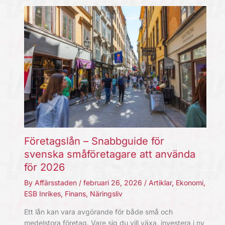
Företagslån – Snabbguide för
svenska småföretagare att använda
för 2026
By
Affärsstaden
/
februari 26, 2026
/
Artiklar
,
Ekonomi
,
ESB Inrikes
,
Finans
,
Näringsliv
Ett lån kan vara avgörande för både små och
medelstora företag. Vare sig du vill växa, investera i ny