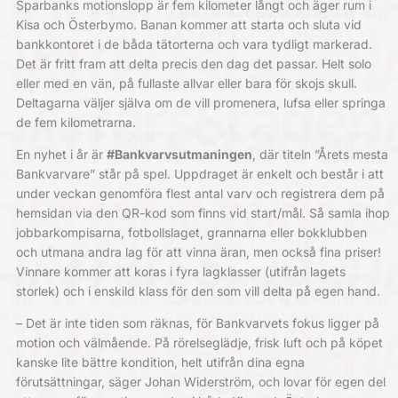
Sparbanks motionslopp är fem kilometer långt och äger rum i
Kisa och Österbymo. Banan kommer att starta och sluta vid
bankkontoret i de båda tätorterna och vara tydligt markerad.
Det är fritt fram att delta precis den dag det passar. Helt solo
eller med en vän, på fullaste allvar eller bara för skojs skull.
Deltagarna väljer själva om de vill promenera, lufsa eller springa
de fem kilometrarna.
En nyhet i år är
#Bankvarvsutmaningen
, där titeln ”Årets mesta
Bankvarvare” står på spel. Uppdraget är enkelt och består i att
under veckan genomföra flest antal varv och registrera dem på
hemsidan via den QR-kod som finns vid start/mål. Så samla ihop
jobbarkompisarna, fotbollslaget, grannarna eller bokklubben
och utmana andra lag för att vinna äran, men också fina priser!
Vinnare kommer att koras i fyra lagklasser (utifrån lagets
storlek) och i enskild klass för den som vill delta på egen hand.
– Det är inte tiden som räknas, för Bankvarvets fokus ligger på
motion och välmående. På rörelseglädje, frisk luft och på köpet
kanske lite bättre kondition, helt utifrån dina egna
förutsättningar, säger Johan Widerström, och lovar för egen del