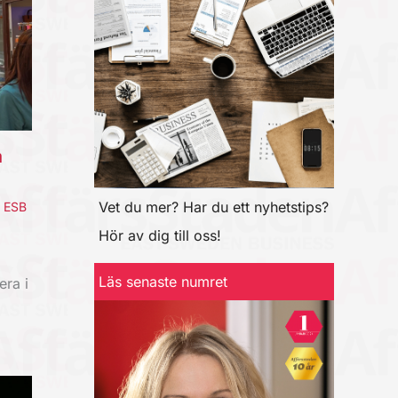
a
Vet du mer? Har du ett nyhetstips?
,
ESB
Hör av dig till oss!
Läs senaste numret
era i