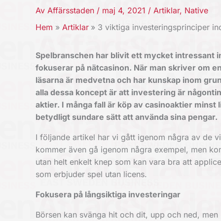
Av
Affärsstaden
/
maj 4, 2021
/
Artiklar
,
Native
Hem
Artiklar
3 viktiga investeringsprinciper 
Spelbranschen har blivit ett mycket intressant 
fokuserar på nätcasinon. När man skriver om ensk
läsarna är medvetna och har kunskap inom grun
alla dessa koncept är att investering är någont
aktier. I många fall är köp av casinoaktier minst l
betydligt sundare sätt att använda sina pengar.
I följande artikel har vi gått igenom några av de
kommer även gå igenom några exempel, men kom i
utan helt enkelt knep som kan vara bra att appli
som erbjuder
spel utan licens
.
Fokusera på långsiktiga investeringar
Börsen kan svänga hit och dit, upp och ned, men 