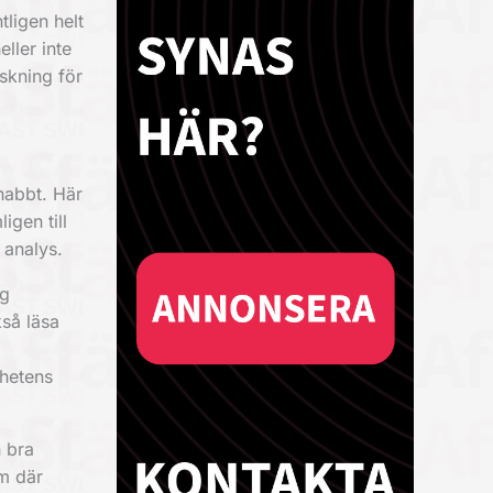
tligen helt
ller inte
rskning för
nabbt. Här
igen till
 analys.
ig
så läsa
nhetens
n bra
um där