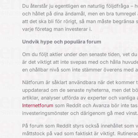
Du återstår ju egentligen en naturlig följdfråga –
och hållet på dina ändamål, men en bra tumregel är 
att det ska bli för rörigt, så man måste begränsa s
varje företag man investerar i.
Undvik hype och populära forum
Om du följt aktier under den senaste tiden, vet d
är det viktigt att inte svepas med och hålla huvudet
en ohållbar nivå som inte stämmer överens med a
Nätforum är såklart användbara när det kommer till
uppdaterad om de senaste nyheterna, men det bör 
artiklar, analyser utförda av experter och vanliga a
Internetforum
som Reddit och Avanza bör inte tas s
investeringsmönster och därigenom gå med vinst
På forum som Reddit styrs också innehållet som v
måttstock på vad som faktiskt är viktigt. Rutinera