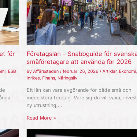
et för
Företagslån – Snabbguide för svensk
småföretagare att använda för 2026
omi
,
ESB
By
Affärsstaden
/
februari 26, 2026
/
Artiklar
,
Ekonomi
Inrikes
,
Finans
,
Näringsliv
nde
Ett lån kan vara avgörande för både små och
Långa
medelstora företag. Vare sig du vill växa, invest
ny utrustning,…
Read More »