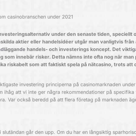
inom casinobranschen under 2021
investeringsalternativ under den senaste tiden, speciellt
ilda aktier eller handelsidéer utgår man vanligtvis från 
dläggande handels- och investerings koncept. Det viktig
ing som innebär risker. Detta nämns inte ofta nog när man
ika riskabelt som att faktiskt spela på nätcasino, trots att 
 viktigaste investering principerna på casinomarknaden under
håg att vi inte ger några rekommendationer på specifika 
cera. Var också beredd på att flera företag på marknaden äg
i slutändan går den upp. Om du har en långsiktig sparhoriso