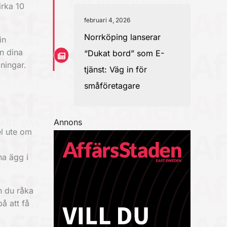
irka 10
februari 4, 2026
Norrköping lanserar
in
n dina
“Dukat bord” som E-
ningar.
tjänst: Väg in för
småföretagare
Annons
el ute om
na ägg i
n du råka
å att få