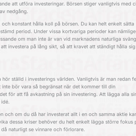
ande att utföra investeringar. Börsen stiger vanligtvis med c
 av nedgång.
 och konstant hålla koll på börsen. Du kan helt enkelt sätta 
stämd period. Under vissa kortvariga perioder kan nämlige
tressande om man inte är van vid marknadens naturliga sväng
tt investera på lång sikt, så att kravet att ständigt hålla sig
a hör ställd i investerings världen. Vanligtvis är man redan f
 inte bör vara så begränsat när det kommer till din
et för att få avkastning på sin investering. Att lägga alla si
 idé.
n och om du då har investerat allt i en och samma aktie ka
dvika dessa kriser behöver du helt enkelt lägga större fokus p
å naturligt se vinnare och förlorare.