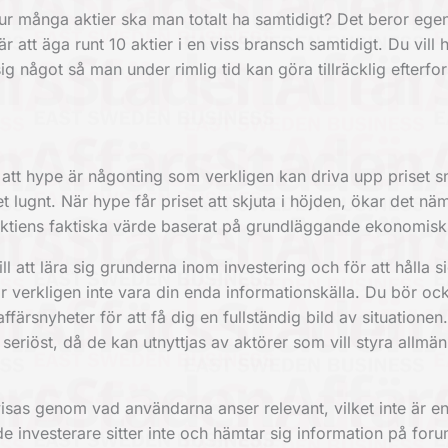
 hur många aktier ska man totalt ha samtidigt? Det beror egen
att äga runt 10 aktier i en viss bransch samtidigt. Du vill he
ig något så man under rimlig tid kan göra tillräcklig efterfo
u att hype är någonting som verkligen kan driva upp priset s
 lugnt. När hype får priset att skjuta i höjden, ökar det näml
ktiens faktiska värde baserat på grundläggande ekonomisk
 att lära sig grunderna inom investering och för att hålla s
verkligen inte vara din enda informationskälla. Du bör ock
ffärsnyheter för att få dig en fullständig bild av situationen.
eriöst, då de kan utnyttjas av aktörer som vill styra allmä
.
isas genom vad användarna anser relevant, vilket inte är e
de investerare sitter inte och hämtar sig information på for