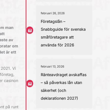
februari 26, 2026
Företagslån –
 om man
Snabbguide för svenska
att
småföretagare att
aste av
använda för 2026
 pratar om
det är ett
februari 13, 2026
 2021. Vi
företag,
Ränteavdraget avskaffas
er casinon
– så påverkas lån utan
säkerhet (och
deklarationen 2027)
nt på runt