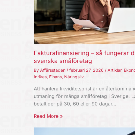
Fakturafinansiering – så fungerar d
svenska småföretag
By
Affärsstaden
/
februari 27, 2026
/
Artiklar
,
Ekon
Inrikes
,
Finans
,
Näringsliv
Att hantera likviditetsbrist är en återkomma
utmaning för många småföretag i Sverige. 
betaltider på 30, 60 eller 90 dagar…
Read More »