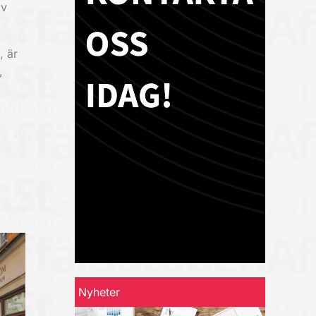
av
, är
,
Nyheter