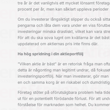
tre år är det vanligtvis ett mycket lönsamt företag
procent per år, men kan såklart uppleva perioder
Om du investerar långsiktigt slipper du också sitta
pengarna och låta dem vara under en viss förutbe
investeringar minska drastiskt, vilket kan vara s
För att du ska sova lugnt om kvällarna är det bäst a
uppdaterad om aktiernas pris inte finns där.
Ha hög spridning i din aktieportfölj
”Vilken aktie är bäst” är en retorisk fråga man oft
detta är någonting man legitimt undrar, då fokuset
investeringsportfölj
. När man investerar, gör man d
en och samma korg är en riskabel och dumdristig
Företag stöter på oförutsägbara problem hela tide
ut för en potentiellt förödande förlust. För att un
förståelse för marknaden som helhet. Du kommer d