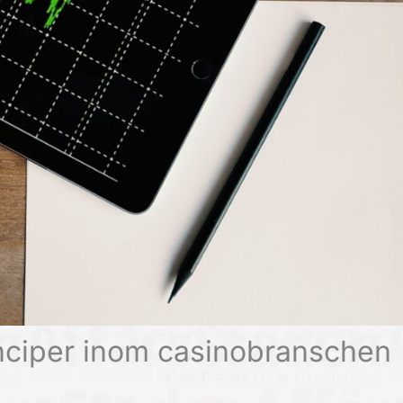
inciper inom casinobranschen