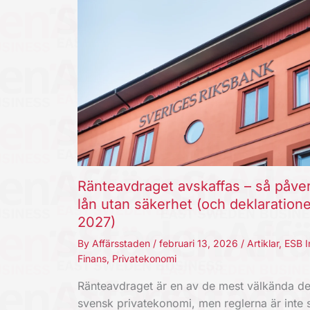
Ränteavdraget avskaffas – så påve
lån utan säkerhet (och deklaration
2027)
By
Affärsstaden
/
februari 13, 2026
/
Artiklar
,
ESB I
Finans
,
Privatekonomi
Ränteavdraget är en av de mest välkända de
svensk privatekonomi, men reglerna är inte s