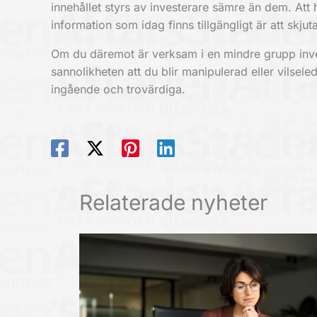
innehållet styrs av investerare sämre än dem. Att he
information som idag finns tillgängligt är att skjuta
Om du däremot är verksam i en mindre grupp inve
sannolikheten att du blir manipulerad eller vilseled
ingående och trovärdiga.
Relaterade nyheter