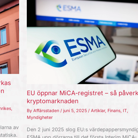
rkas
en
EU öppnar MiCA-registret – så påver
kryptomarknaden
nrikes
,
By
Affärsstaden
/
juni 5, 2025
/
Artiklar
,
Finans
,
IT
,
Myndigheter
larna av
Den 2 juni 2025 slog EU:s värdepappersmyndi
tatiska.
ESMA upp dörrarna till det första Interim MiCA-