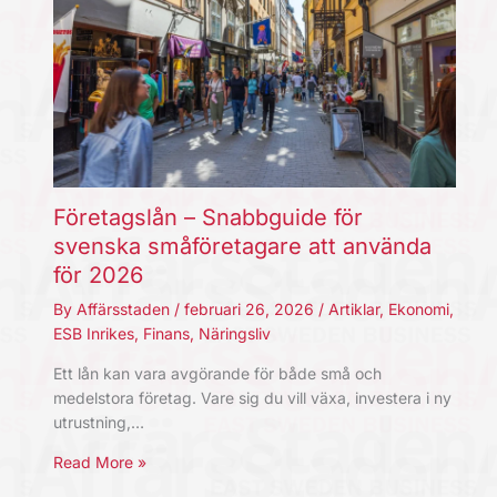
Företagslån – Snabbguide för
svenska småföretagare att använda
för 2026
By
Affärsstaden
/
februari 26, 2026
/
Artiklar
,
Ekonomi
,
ESB Inrikes
,
Finans
,
Näringsliv
Ett lån kan vara avgörande för både små och
medelstora företag. Vare sig du vill växa, investera i ny
utrustning,…
Read More »