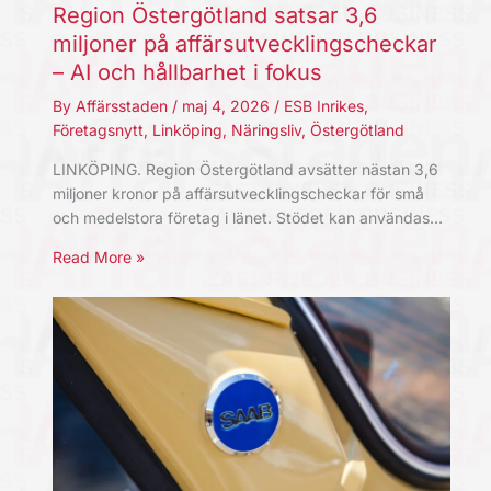
Region Östergötland satsar 3,6
miljoner på affärsutvecklingscheckar
– AI och hållbarhet i fokus
By
Affärsstaden
/
maj 4, 2026
/
ESB Inrikes
,
Företagsnytt
,
Linköping
,
Näringsliv
,
Östergötland
LINKÖPING. Region Östergötland avsätter nästan 3,6
miljoner kronor på affärsutvecklingscheckar för små
och medelstora företag i länet. Stödet kan användas…
Read More »