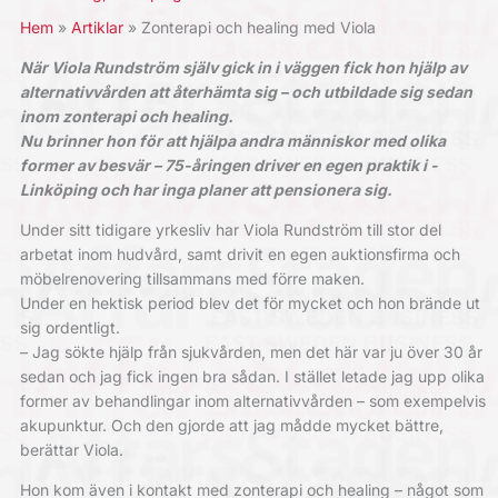
Hem
Artiklar
Zonterapi och healing med Viola
När Viola Rundström själv gick in i väggen fick hon hjälp av
alternativvården att återhämta sig – och utbildade sig sedan
inom zonterapi och healing.
Nu brinner hon för att hjälpa andra människor med olika
former av besvär – 75-åringen driver en egen praktik i ­
Linköping och har inga planer att pensionera sig.
Under sitt tidigare yrkesliv har Viola ­Rundström till stor del
arbetat inom hudvård, samt drivit en egen auktionsfirma och
möbelrenovering tillsammans med förre maken.
Under en hektisk period blev det för mycket och hon brände ut
sig ordentligt.
– Jag sökte hjälp från sjukvården, men det här var ju över 30 år
sedan och jag fick ingen bra sådan. I stället letade jag upp olika
former av behandlingar inom alternativvården – som exempelvis
­akupunktur. Och den gjorde att jag ­mådde mycket bättre,
berättar Viola.
Hon kom även i kontakt med zon­terapi och healing – något som