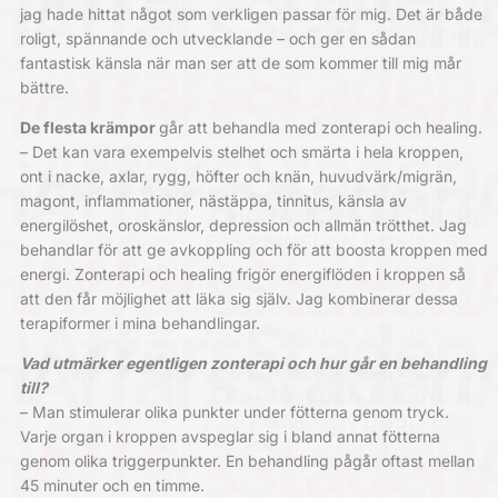
jag hade ­hittat något som verkligen passar för mig. Det är både
roligt, spännande och utvecklande – och ger en sådan
fantastisk känsla när man ser att de som kommer till mig mår
bättre.
De flesta krämpor
går att behandla med zonterapi och healing.
– Det kan vara exempelvis stelhet och smärta i hela kroppen,
ont i nacke, axlar, rygg, höfter och knän, huvudvärk/migrän,
magont, inflammationer, nästäppa, tinnitus, känsla av
energilöshet, oroskänslor, depression och allmän trötthet. Jag
behandlar för att ge avkoppling och för att boosta kroppen med
energi. Zonterapi och healing frigör energiflöden i kroppen så
att den får möjlighet att läka sig själv. Jag kombinerar dessa
terapiformer i mina behandlingar.
Vad utmärker egentligen zonterapi och hur går en behandling
till?
– Man stimulerar olika punkter under fötterna genom tryck.
Varje organ i kroppen avspeglar sig i bland annat fötterna
genom olika triggerpunkter. En behandling pågår oftast mellan
45 minuter och en timme.