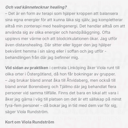
Och vad kännetecknar healing?
– Det är en form av terapi som hjälper kroppen att balansera
sina egna energier för att kunna läka sig själv, jag kompletterar
alltså min zonterapi med healingenergi. Det handlar alltså om att
använda sig av olika energier och handpåläggning. Ofta
upplevs mer värme och att blodcirkulationen ökar. Jag utför
även distanshealing. Där sitter eller ­ligger den jag hjälper
bekvämt ­hemma i sin säng eller i soffan och jag utför ­
behandlingen från där jag befinner mig.
Vid sidan av praktiken
i centrala Linköping åker Viola runt till
olika orter i Östergötland, då hon får bokningar av grupper.
– Jag brukar bland annat åka till ­Åtvidaberg, men också till
bland annat Borensberg och Tjällmo där jag ­behandlat flera
personer vid samma tillfälle. Finns det bara en lokal att vara i
åker jag gärna i väg till platsen om det är ett sällskap på minst
fyra-fem personer – då bokar jag in tid med dem var för sig,
säger Viola Rundström.
Kort om Viola Rundström