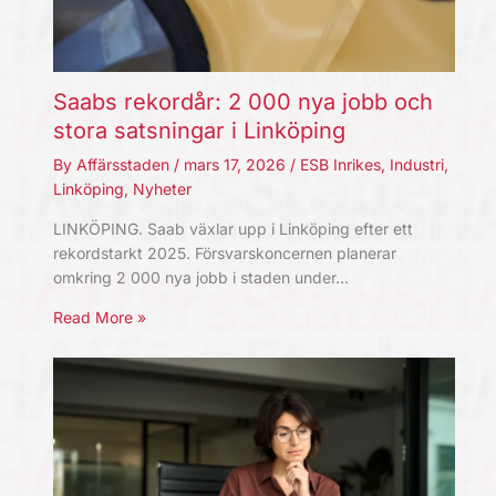
Saabs rekordår: 2 000 nya jobb och
stora satsningar i Linköping
By
Affärsstaden
/
mars 17, 2026
/
ESB Inrikes
,
Industri
,
Linköping
,
Nyheter
LINKÖPING. Saab växlar upp i Linköping efter ett
rekordstarkt 2025. Försvarskoncernen planerar
omkring 2 000 nya jobb i staden under…
Read More »