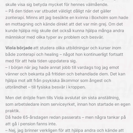
skulle visa sig betyda mycket för hennes välmående.
– På den tiden var utbudet väldigt dåligt när det gäller
zonterapi. Minns att jag besökte en kvinna i Boxholm som hade
en mottagning och kände direkt att det var min grej. Om det
kunde hjälpa mig skulle det också kunna hjälpa många andra
människor med olika typer av problem och besvär.
Viola började
att studera olika utbildningar och kurser inom
både zonterapi och healing – något hon kontinuerligt fortsatt
med för att hela tiden uppdatera sig.
– I början när jag hade annat jobb till vardags tog jag emot
vänner och ­bekanta på fritiden och behandlade dem. Det kan
hjälpa mot allt från ­psykiska åkommor som ångest och
utbrändhet – till fysiska besvär i kroppen.
Men det dröjde fram tills Viola ­avslutat sin sista anställning,
som ­arbetsledare inom serviceyrket, innan hon startade en egen
praktik.
Då hade 65-årsdagen redan passerats – men några tankar på
att gå i pension fanns inte.
– Nej, jag brinner verkligen för att ­hjälpa andra och kände att