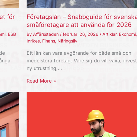
et för
Företagslån – Snabbguide för svensk
småföretagare att använda för 2026
omi
,
ESB
By
Affärsstaden
/
februari 26, 2026
/
Artiklar
,
Ekonomi
Inrikes
,
Finans
,
Näringsliv
nde
Ett lån kan vara avgörande för både små och
Långa
medelstora företag. Vare sig du vill växa, invest
ny utrustning,…
Read More »