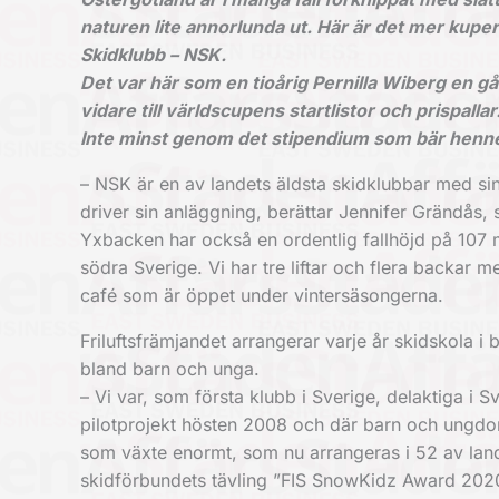
naturen lite annorlunda ut. Här är det mer kup
Skidklubb – NSK.
Det var här som en tioårig Pernilla Wiberg en g
vidare till världscupens startlistor och prispa
Inte minst genom det stipendium som bär hennes
– NSK är en av landets äldsta skidklubbar med si
driver sin anläggning, berättar Jennifer Grändås,
Yxbacken har också en ordentlig fallhöjd på 107 
södra Sverige. Vi har tre liftar och flera backar m
café som är öppet under vintersäsongerna.
Friluftsfrämjandet arrangerar varje år skidskola i
bland barn och unga.
– Vi var, som första klubb i Sverige, delaktiga i S
pilotprojekt hösten 2008 och där barn och ungdoma
som växte enormt, som nu arrangeras i 52 av land
skidförbundets tävling ”FIS SnowKidz Award 2020”. 