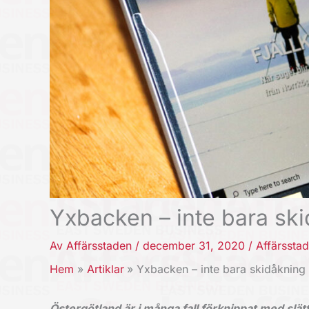
Yxbacken – inte bara sk
Av
Affärsstaden
/
december 31, 2020
/
Affärssta
Hem
Artiklar
Yxbacken – inte bara skidåkning
Östergötland är i många fall förknippat med slätt