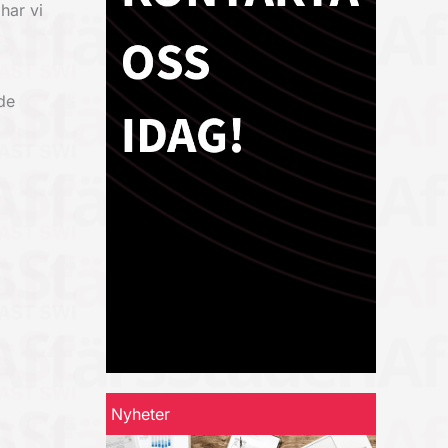
har vi
de
Nyheter