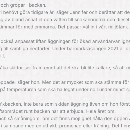
er och gropar i backen.
vi behövt göra tidigare år, säger Jennifer och berättar att 
 av bland annat el och vatten till snökanonerna och diesel t
stimmar för medlemmarna. Det passar väl in i vårt miljötänk
också anpassat liftanläggningen för ökad användarvänlighe
ing till samtliga nedfarter. Under barmarksäsongen 2021 är d
ll.
ka skidor ser fram emot att det ska bli lite kallare, så att 
n peppade, säger hon. Men det är mycket som ska stämma för 
 på temperaturen som ska ha legat under noll under minst s
a Yxbacken, inte bara som skidanläggning även om hon först
uftsområdet runt backen har att erbjuda. Hela året om.
 och så småningom, om det finns möjlighet hålla den öppen
h i samband med en utflykt, promenad eller träning. Det finns