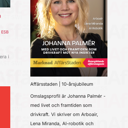
a
,
ESB
era i
Affärsstaden | 10-årsjubileum
Omslagsprofil är Johanna Palmér -
med livet och framtiden som
drivkraft. Vi skriver om Arboair,
Lena Miranda, AI-robotik och