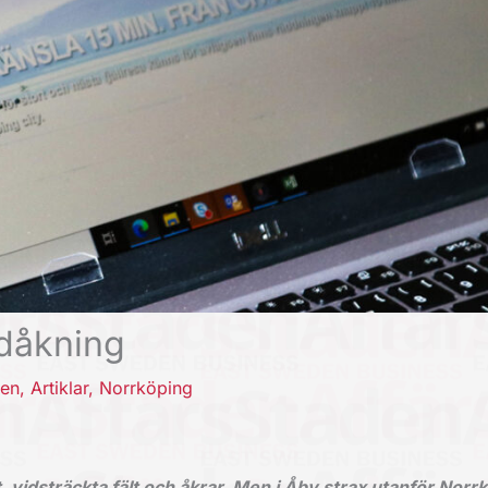
idåkning
den
,
Artiklar
,
Norrköping
, vidsträckta fält och åkrar. Men i Åby strax utanför Norr