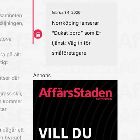
februari 4, 2026
ksamheten
Norrköping lanserar
äljningen,
“Dukat bord” som E-
utöva
tjänst: Väg in för
småföretagare
ra på allt
tigt
Annons
atser där
rass skii,
den kommer
tar
u pågår ett
ån bygget