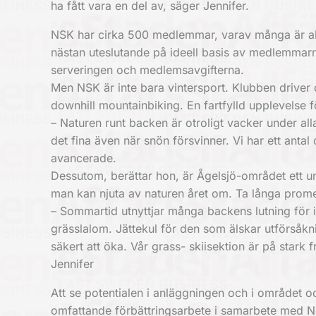
ha fått vara en del av, säger Jennifer.
NSK har cirka 500 medlemmar, varav många är akt
nästan uteslutande på ideell basis av medlemmarna
serveringen och medlemsavgifterna.
Men NSK är inte bara vintersport. Klubben driver
downhill mountainbiking. En fartfylld upplevelse f
– Naturen runt backen är otroligt vacker under alla 
det fina även när snön försvinner. Vi har ett antal c
avancerade.
Dessutom, berättar hon, är Ågelsjö-området ett un
man kan njuta av naturen året om. Ta långa promen
– Sommartid utnyttjar många backens lutning för i
grässlalom. Jättekul för den som älskar utförsåkni
säkert att öka. Vår grass- skiisektion är på star
Jennifer
Att se potentialen i anläggningen och i området oc
omfattande förbättringsarbete i samarbete med 