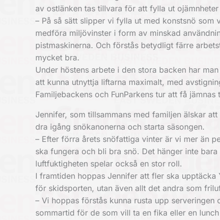
av ostlänken tas tillvara för att fylla ut ojämnhet
– På så sätt slipper vi fylla ut med konstsnö som 
medföra miljövinster i form av minskad användning
pistmaskinerna. Och förstås betydligt färre arbet
mycket bra.
Under höstens arbete i den stora backen har man 
att kunna utnyttja liftarna maximalt, med avstign
Familjebackens och FunParkens tur att få jämnas ti
Jennifer, som tillsammans med familjen älskar att å
dra igång snökanonerna och starta säsongen.
– Efter förra årets snöfattiga vinter är vi mer ä
ska fungera och bli bra snö. Det hänger inte bara
luftfuktigheten spelar också en stor roll.
I framtiden hoppas Jennifer att fler ska upptäck
för skidsporten, utan även allt det andra som fril
– Vi hoppas förstås kunna rusta upp serveringen
sommartid för de som vill ta en fika eller en lunc