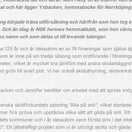
erat och här ligger Yxbacken, hemmabacke för Norrköping
ång började träna utförsåkning och härifrån som hon tog s
llar. Och än idag är NSK hennes hemmaklubb, som hon värn
 namn och som delas ut till lovande talanger.
na 125 år och är dessutom en av få föreningar som själva ä
 som är inne på sin tredje säsong som ordförande i förening
meter, vilket är mycket bra jämfört med andra skidanläggnin
ed grön till svart pist. Vi har också skiduthyrning, skidverks
 backen och Jennifer berättar om arbetet med att sprida snö
venska skidförbundets satsning ”Alla på snö”, vilket startade
r fick pröva och upptäcka olika sätt att glida på snö. Ett 
ets kommuner och i år dessutom vann första pris i det inter
Ett jättehäftigt projekt som vi är otroligt stolta och glada 