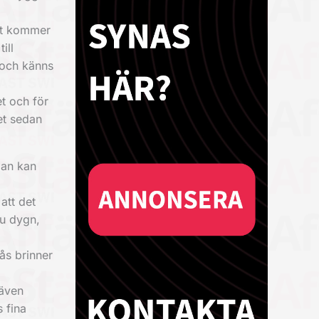
det kommer
ill
 och känns
t och för
et sedan
man kan
att det
ju dygn,
ås brinner
 även
 fina