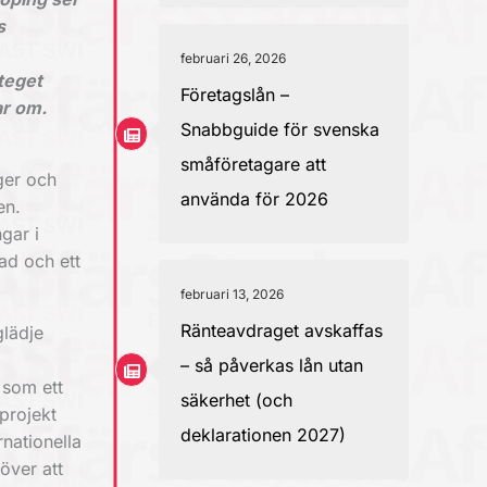
s
februari 26, 2026
teget
Företagslån –
ar om.
Snabbguide för svenska
småföretagare att
ger och
använda för 2026
en.
gar i
tad och ett
februari 13, 2026
Ränteavdraget avskaffas
glädje
– så påverkas lån utan
 som ett
säkerhet (och
projekt
deklarationen 2027)
nationella
över att