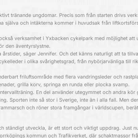
ivt tränande ungdomar. Precis som från starten drivs ver
 själva och intäkterna kommer i huvudsak från liftkortsförs
 också verksamhet i Yxbacken cykelpark med möjlighet att 
ör den äventyrslystne.
årstider, säger Jennifer. Och det känns naturligt att ta tillva
ykelleder i olika svårighetsgrad, från nybörjarvänliga till rik
derbart friluftsområde med flera vandringsleder och rastpl
ader, grilla korv, springa en runda eller plocka svamp.
ntervallträning. En del använder utegymmet och andra kör g
ng. Sporten inte så stor i Sverige, inte än i alla fall. Men 
k frammarsch och röner stora framgångar i världscupen, berät
h ständigt utveckla, är ett stort och viktigt uppdrag. Just n
Norrköpings kommun och Trafikverket, där schaktmassor fr