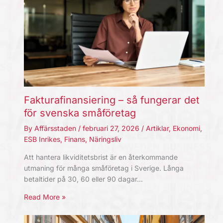
Fakturafinansiering – så fungerar det
för svenska småföretag
By
Affärsstaden
/
februari 27, 2026
/
Artiklar
,
Ekonomi
,
ESB Inrikes
,
Finans
,
Näringsliv
Att hantera likviditetsbrist är en återkommande
utmaning för många småföretag i Sverige. Långa
betaltider på 30, 60 eller 90 dagar…
Read More »