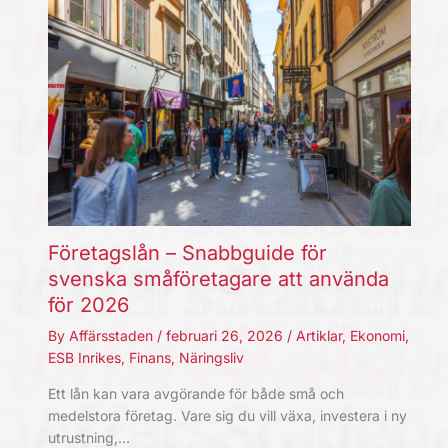
Företagslån – Snabbguide för
svenska småföretagare att använda
för 2026
By
Affärsstaden
/
februari 26, 2026
/
Artiklar
,
Ekonomi
,
ESB Inrikes
,
Finans
,
Näringsliv
Ett lån kan vara avgörande för både små och
medelstora företag. Vare sig du vill växa, investera i ny
utrustning,…