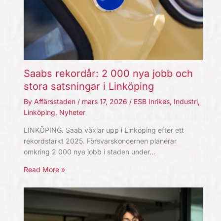
Saabs rekordår: 2 000 nya jobb och
stora satsningar i Linköping
By
Affärsstaden
/
mars 17, 2026
/
ESB Inrikes
,
Industri
,
Linköping
,
Nyheter
LINKÖPING. Saab växlar upp i Linköping efter ett
rekordstarkt 2025. Försvarskoncernen planerar
omkring 2 000 nya jobb i staden under…
Read More »