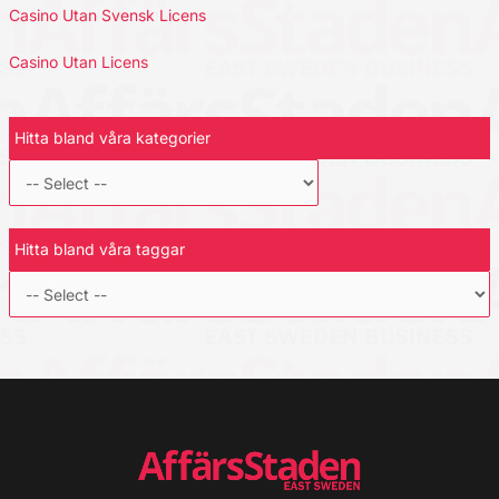
Casino Utan Svensk Licens
Casino Utan Licens
Hitta bland våra kategorier
Hitta bland våra taggar