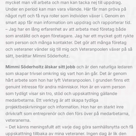
mycket man vill arbeta och man kan tacka nej till uppdrag.
Under en period kan man vara vilande. Här får man pröva på
något nytt och få nya roller som individen växer i. Genom en
smart app får man information om uppdrag och rapporterar tid.
– Jag har en lång erfarenhet av att arbeta med företag både
som anställd och egen företagare. Jag har ett mycket gott rykte
som person och många kontakter. Det gör att många företag
och veteraner vänder sig till mig och Veteranpoolen växer på så
sätt, berättar Mimmi Söderholtz.
Mimmi Söderholtz älskar sitt jobb
och är den naturliga ledaren
som skapar trivsel omkring sig vart hon än går. Det är genom
hårt arbete som hon har lyft Veteranpoolen. I grunden finns ett
genuint intresse för andra människor. Hon är en varm person
som tydligt visar sin tro, stöd och uppskattning gällande
medarbetarna. Ett verktyg är att skapa tydliga
projektbeskrivningar och information. Hon har en starkt inre
drivkraft som entreprenör och den förs över på medarbetarna,
veteranerna.
– Det känns meningsfullt att varje dag göra samhällsnytta och få
uppskattning tillbaka av mina veteraner. Ingen dag är lik den