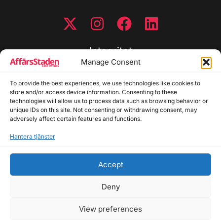
Integritet
Manage Consent
Integritetspolicy
To provide the best experiences, we use technologies like cookies to
Cookiepolicy
store and/or access device information. Consenting to these
Disclaimer
technologies will allow us to process data such as browsing behavior or
Redaktionell policy
unique IDs on this site. Not consenting or withdrawing consent, may
Utgivarinformation
adversely affect certain features and functions.
Hantera tjänster
Kontakta oss
Accept
Allmänna frågor: info@affarsstaden.se | Tipsa
redaktionen: tips@affarsstaden.se | Annonsera:
Deny
annons@affarsstaden.se
View preferences
© 2026 Affärsstaden.se | 2025 Alla rättigheter