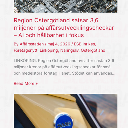
Region Östergötland satsar 3,6
miljoner på affärsutvecklingscheckar
– AI och hållbarhet i fokus
By
Affärsstaden
/
maj 4, 2026
/
ESB Inrikes
,
Företagsnytt
,
Linköping
,
Näringsliv
,
Östergötland
LINKÖPING. Region Östergötland avsätter nästan 3,6
miljoner kronor på affärsutvecklingscheckar för små
och medelstora företag i länet. Stödet kan användas…
Read More »