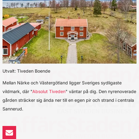
Utvalt: Tiveden Boende
Mellan Närke och Västergötland ligger Sveriges sydligaste
vildmark, där "
Absolut Tiveden
" väntar på dig. Den nyrenoverade
gården sträcker sig ända ner till en egen pir och strand i centrala
Sannerud.