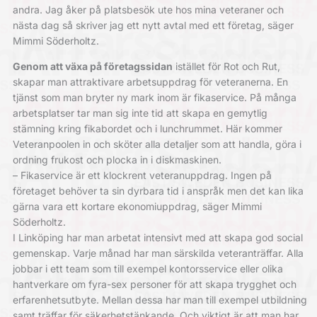
andra. Jag åker på platsbesök ute hos mina veteraner och
nästa dag så skriver jag ett nytt avtal med ett företag, säger
Mimmi Söderholtz.
Genom att växa på företagssidan
istället för Rot och Rut,
skapar man attraktivare arbetsuppdrag för veteranerna. En
tjänst som man bryter ny mark inom är fikaservice. På många
arbetsplatser tar man sig inte tid att skapa en gemytlig
stämning kring fikabordet och i lunchrummet. Här kommer
Veteranpoolen in och sköter alla detaljer som att handla, göra i
ordning frukost och plocka in i diskmaskinen.
– Fikaservice är ett klockrent veteranuppdrag. Ingen på
företaget behöver ta sin dyrbara tid i anspråk men det kan lika
gärna vara ett kortare ekonomiuppdrag, säger Mimmi
Söderholtz.
I Linköping har man arbetat intensivt med att skapa god social
gemenskap. Varje månad har man särskilda veteranträffar. Alla
jobbar i ett team som till exempel kontorsservice eller olika
hantverkare om fyra-sex personer för att skapa trygghet och
erfarenhetsutbyte. Mellan dessa har man till exempel utbildning
samt träffar för säkerhetstänkande. Och viktigt är att man har