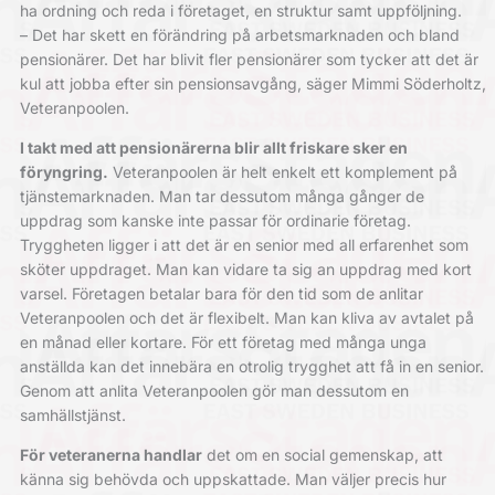
ha ordning och reda i företaget, en struktur samt uppföljning.
– Det har skett en förändring på arbetsmarknaden och bland
pensionärer. Det har blivit fler pensionärer som tycker att det är
kul att jobba efter sin pensionsavgång, säger Mimmi Söderholtz,
Veteranpoolen.
I takt med att pensionärerna blir allt friskare sker en
föryngring.
Veteranpoolen är helt enkelt ett komplement på
tjänstemarknaden. Man tar dessutom många gånger de
uppdrag som kanske inte passar för ordinarie företag.
Tryggheten ligger i att det är en senior med all erfarenhet som
sköter uppdraget. Man kan vidare ta sig an uppdrag med kort
varsel. Företagen betalar bara för den tid som de anlitar
Veteranpoolen och det är flexibelt. Man kan kliva av avtalet på
en månad eller kortare. För ett företag med många unga
anställda kan det innebära en otrolig trygghet att få in en senior.
Genom att anlita Veteranpoolen gör man dessutom en
samhällstjänst.
För veteranerna handlar
det om en social gemenskap, att
känna sig behövda och uppskattade. Man väljer precis hur