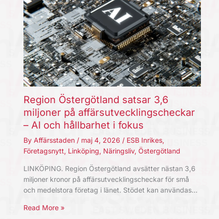
Region Östergötland satsar 3,6
miljoner på affärsutvecklingscheckar
– AI och hållbarhet i fokus
By
Affärsstaden
/
maj 4, 2026
/
ESB Inrikes
,
Företagsnytt
,
Linköping
,
Näringsliv
,
Östergötland
LINKÖPING. Region Östergötland avsätter nästan 3,6
miljoner kronor på affärsutvecklingscheckar för små
och medelstora företag i länet. Stödet kan användas…
Read More »