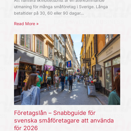
Att hantera likviditetsbrist är en återkommande
utmaning för många småföretag i Sverige. Långa
betaltider på 30, 60 eller 90 dagar…
Read More »
Företagslån – Snabbguide för
svenska småföretagare att använda
för 2026