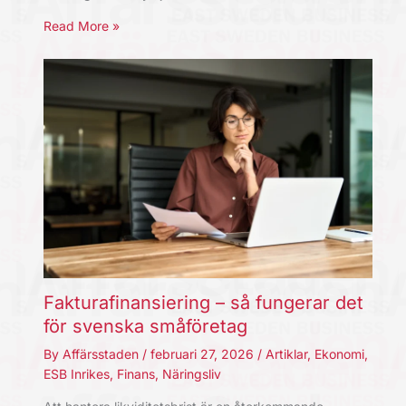
Read More »
Fakturafinansiering – så fungerar det
för svenska småföretag
By
Affärsstaden
/
februari 27, 2026
/
Artiklar
,
Ekonomi
,
ESB Inrikes
,
Finans
,
Näringsliv