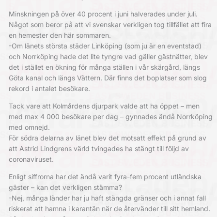
Minskningen på över 40 procent i juni halverades under juli.
Något som beror på att vi svenskar verkligen tog tillfället att fira
en hemester den här sommaren.
-Om länets största städer Linköping (som ju är en eventstad)
och Norrköping hade det lite tyngre vad gäller gästnätter, blev
det i stället en ökning för många ställen i vår skärgård, längs
Göta kanal och längs Vättern. Där finns det boplatser som slog
rekord i antalet besökare.
Tack vare att Kolmårdens djurpark valde att ha öppet – men
med max 4 000 besökare per dag – gynnades ändå Norrköping
med omnejd.
För södra delarna av länet blev det motsatt effekt på grund av
att Astrid Lindgrens värld tvingades ha stängt till följd av
coronaviruset.
Enligt siffrorna har det ändå varit fyra-fem procent utländska
gäster – kan det verkligen stämma?
-Nej, många länder har ju haft stängda gränser och i annat fall
riskerat att hamna i karantän när de återvänder till sitt hemland.