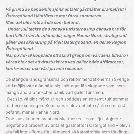
På grund av pandemin sjönk antalet gästnätter dramatiskt i
Östergötland i jämförelse mot förra sommaren.
Men det blev inte så illa som befarat.
-Under juli täckte de svenska turisterna upp ganska bra för
bortfallet från de utländska, säger Hanna Nord, strateg vad
gäller besöksnäring på Visit Östergötland, en del av Region
Östergötland.
När covid-19 kopplade ett starkt grepp om världens tillvaro i
våras blev det ett drastiskt ras vad gäller både affärsresor,
konferenser och vårt privata resande.
De stängda landsgränserna och rekommendationerna i Sverige
att i möjligaste mån hålla sig i sitt eget län skapade som inom
många andra branscher panik vad gäller turismen.
-Det såg väldigt mörkt ut och spåddes en extremt tuff sommar
för besöksnäringen. Som tur var blev det inte så illa som först
befarat, menar Hanna Nord.
Trots avsaknaden av utländska turister – som i fjol utgjorde
ungefär 20 procent av antalet gästnätter i Östergötland – blev i
alla fall inte sifforna för juli månad så katastrofala som förväntat.