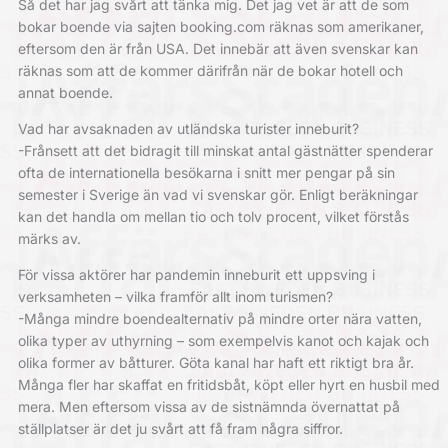
Så det har jag svårt att tänka mig. Det jag vet är att de som
bokar boende via sajten booking.com räknas som amerikaner,
eftersom den är från USA. Det innebär att även svenskar kan
räknas som att de kommer därifrån när de bokar hotell och
annat boende.
Vad har avsaknaden av utländska turister inneburit?
-Frånsett att det bidragit till minskat antal gästnätter spenderar
ofta de internationella besökarna i snitt mer pengar på sin
semester i Sverige än vad vi svenskar gör. Enligt beräkningar
kan det handla om mellan tio och tolv procent, vilket förstås
märks av.
För vissa aktörer har pandemin inneburit ett uppsving i
verksamheten – vilka framför allt inom turismen?
-Många mindre boendealternativ på mindre orter nära vatten,
olika typer av uthyrning – som exempelvis kanot och kajak och
olika former av båtturer. Göta kanal har haft ett riktigt bra år.
Många fler har skaffat en fritidsbåt, köpt eller hyrt en husbil med
mera. Men eftersom vissa av de sistnämnda övernattat på
ställplatser är det ju svårt att få fram några siffror.