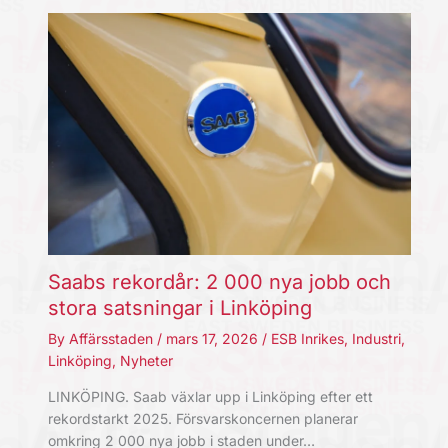
Saabs rekordår: 2 000 nya jobb och
stora satsningar i Linköping
By
Affärsstaden
/
mars 17, 2026
/
ESB Inrikes
,
Industri
,
Linköping
,
Nyheter
LINKÖPING. Saab växlar upp i Linköping efter ett
rekordstarkt 2025. Försvarskoncernen planerar
omkring 2 000 nya jobb i staden under…