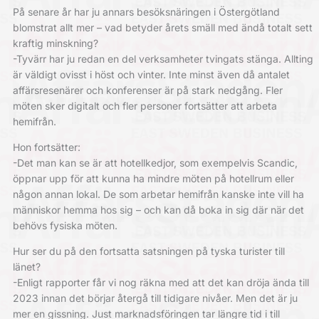
På senare år har ju annars besöksnäringen i Östergötland
blomstrat allt mer – vad betyder årets smäll med ändå totalt sett
kraftig minskning?
-Tyvärr har ju redan en del verksamheter tvingats stänga. Allting
är väldigt ovisst i höst och vinter. Inte minst även då antalet
affärsresenärer och konferenser är på stark nedgång. Fler
möten sker digitalt och fler personer fortsätter att arbeta
hemifrån.
Hon fortsätter:
-Det man kan se är att hotellkedjor, som exempelvis Scandic,
öppnar upp för att kunna ha mindre möten på hotellrum eller
någon annan lokal. De som arbetar hemifrån kanske inte vill ha
människor hemma hos sig – och kan då boka in sig där när det
behövs fysiska möten.
Hur ser du på den fortsatta satsningen på tyska turister till
länet?
-Enligt rapporter får vi nog räkna med att det kan dröja ända till
2023 innan det börjar återgå till tidigare nivåer. Men det är ju
mer en gissning. Just marknadsföringen tar längre tid i till