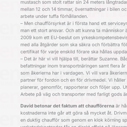
mustasch som stolt rattar sin 24 meters långtrada
mellan 12 och 14 timmar, övernattningar i bilen och
arbete under tuffa förhållanden.
– Men chaufförsyrket är i första hand ett servic
man ett stort ansvar. Och att kunna ta människor ä
2009 kom ett EU-beslut om yrkeskompetensbevis fö
med alla åtgärder som ska säkra och förbättra följ
certifikat för varje enskild förare ska hållas up
– Det är här vi vill hjälpa till, berättar Suzanne.
befattningar inom transportnäringen samt flera år
som åkerierna har i vardagen. Vi vill vara åkerier
partner för fordon och en för drivmedel. Vi håller
planerar, genomför, rapporterar och följer upp. 
Arbete på väg och transporter med farligt gods ä
David betonar det faktum att chaufförerna
är hår
kostnaderna inte går att göra så mycket åt. Drivme
en duktig chaufför som genom en klok körning spa