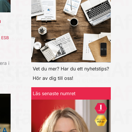
a
,
ESB
era i
Vet du mer? Har du ett nyhetstips?
Hör av dig till oss!
Läs senaste numret