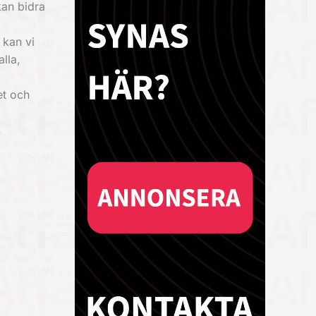
kan bidra
 kan vi
lla,
et och
.