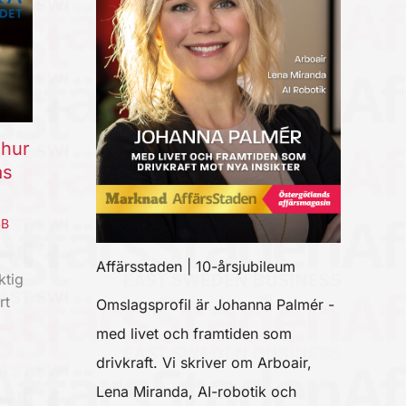
 hur
as
SB
Affärsstaden | 10-årsjubileum
ktig
rt
Omslagsprofil är Johanna Palmér -
med livet och framtiden som
drivkraft. Vi skriver om Arboair,
Lena Miranda, AI-robotik och