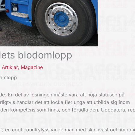
lets blodomlopp
,
Artiklar
,
Magazine
domlopp
de. En del av lösningen måste vara att höja statusen på
ligtvis handlar det att locka fler unga att utbilda sig inom
 den kompetens som finns, och förädla den. Uppdatera, re
”; en cool countrylyssnande man med skinnväst och impo