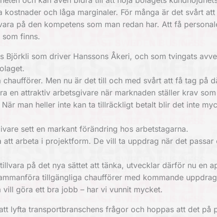
heten och kan även bidra till att höja bolagets kundnöjdhet
kostnader och låga marginaler. För många är det svårt att
 tillvara på den kompetens som man redan har. Att få personal
r som finns.
as Björkli som driver Hanssons Åkeri, och som tvingats avv
olaget.
a chaufförer. Men nu är det till och med svårt att få tag på d
t vara en attraktiv arbetsgivare när marknaden ställer krav so
är man heller inte kan ta tillräckligt betalt blir det inte my
ivare sett en markant förändring hos arbetstagarna.
na att arbeta i projektform. De vill ta uppdrag när det passa
illvara på det nya sättet att tänka, utvecklar därför nu en 
sammanföra tillgängliga chaufförer med kommande uppdrag
vill göra ett bra jobb – har vi vunnit mycket.
 lyfta transportbranschens frågor och hoppas att det på p