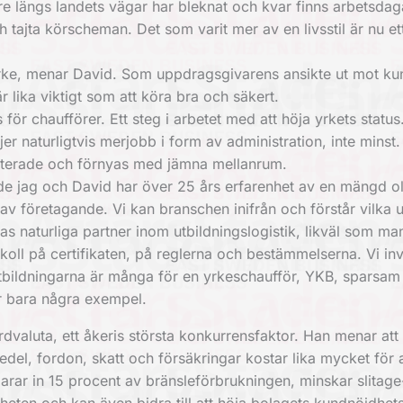
re längs landets vägar har bleknat och kvar finns arbetsdag
 tajta körscheman. Det som varit mer av en livsstil är nu et
eyrke, menar David. Som uppdragsgivarens ansikte ut mot ku
r lika viktigt som att köra bra och säkert.
r chaufförer. Ett steg i arbetet med att höja yrkets statu
er naturligtvis merjobb i form av administration, inte minst.
pdaterade och förnyas med jämna mellanrum.
 Både jag och David har över 25 års erfarenhet av en mängd o
 av företagande. Vi kan branschen inifrån och förstår vilka
nas naturliga partner inom utbildningslogistik, likväl som ma
 koll på certifikaten, på reglerna och bestämmelserna. Vi inv
Utbildningarna är många för en yrkeschaufför, YKB, sparsam
r bara några exempel.
dvaluta, ett åkeris största konkurrensfaktor. Han menar att
del, fordon, skatt och försäkringar kostar lika mycket för 
rar in 15 procent av bränsleförbrukningen, minskar slitage