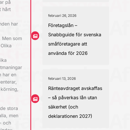
ar på
t hårt
februari 26, 2026
nden har
Företagslån –
Snabbguide för svenska
s. Men som
småföretagare att
 Olika
använda för 2026
lika
 utmaningar
n har en
februari 13, 2026
enterar,
Ränteavdraget avskaffas
 körning,
– så påverkas lån utan
säkerhet (och
 de stora
alla, men
deklarationen 2027)
- och