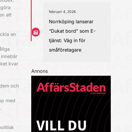
sindex.
 göra
februari 4, 2026
en att
Norrköping lanserar
“Dukat bord” som E-
eckla en
tjänst: Väg in för
åliga
småföretagare
m innebär
cket kvar
Annons
r dem och
app med
.
olitisk