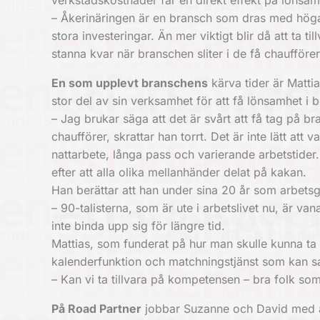
verkstadskostnader får en direkt effekt på lönsam
– Åkerinäringen är en bransch som dras med höga 
stora investeringar. Än mer viktigt blir då att ta
stanna kvar när branschen sliter i de få chaufföre
En som upplevt branschens
kärva tider är Matti
stor del av sin verksamhet för att få lönsamhet i b
– Jag brukar säga att det är svårt att få tag på br
chaufförer, skrattar han torrt. Det är inte lätt at
nattarbete, långa pass och varierande arbetstider. N
efter att alla olika mellanhänder delat på kakan.
Han berättar att han under sina 20 år som arbetsg
– 90-talisterna, som är ute i arbetslivet nu, är va
inte binda upp sig för längre tid.
Mattias, som funderat på hur man skulle kunna ta t
kalenderfunktion och matchningstjänst som kan 
– Kan vi ta tillvara på kompetensen – bra folk som 
På Road Partner
jobbar Suzanne och David med att