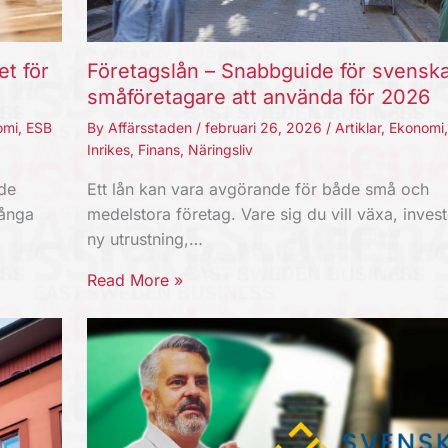
et för
Företagslån – Snabbguide för svensk
småföretagare att använda för 2026
omi
,
ESB
By
Affärsstaden
/
februari 26, 2026
/
Artiklar
,
Ekonomi
Inrikes
,
Finans
,
Näringsliv
nde
Ett lån kan vara avgörande för både små och
Långa
medelstora företag. Vare sig du vill växa, invest
ny utrustning,…
Read More »