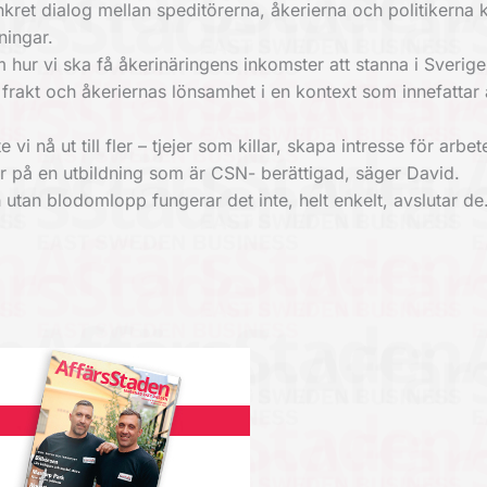
onkret dialog mellan speditörerna, åkerierna och politikerna 
ningar.
ur vi ska få åkerinäringens inkomster att stanna i Sverige
 frakt och åkeriernas lönsamhet i en kontext som innefattar a
 nå ut till fler – tjejer som killar, skapa intresse för arbet
för på en utbildning som är CSN- berättigad, säger David.
utan blodomlopp fungerar det inte, helt enkelt, avslutar de