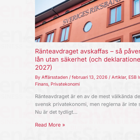
Ränteavdraget avskaffas – så påve
lån utan säkerhet (och deklaration
2027)
By
Affärsstaden
/
februari 13, 2026
/
Artiklar
,
ESB I
Finans
,
Privatekonomi
Ränteavdraget är en av de mest välkända de
svensk privatekonomi, men reglerna är inte s
Nu är det tydligt…
Read More »