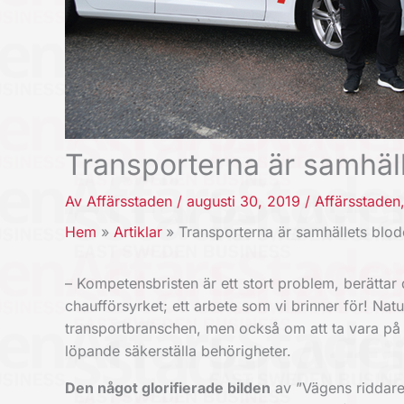
Transporterna är samhäl
Av
Affärsstaden
/
augusti 30, 2019
/
Affärsstaden
Hem
Artiklar
Transporterna är samhällets blo
– Kompetensbristen är ett stort problem, berättar 
chaufförsyrket; ett arbete som vi brinner för! Natur
transportbranschen, men också om att ta vara på
löpande säkerställa behörigheter.
Den något glorifierade bilden
av ”Vägens riddare