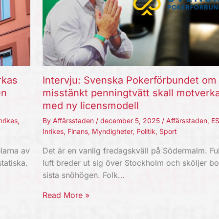
rkas
Intervju: Svenska Pokerförbundet om
en
misstänkt penningtvätt skall motverk
med ny licensmodell
nrikes
,
By
Affärsstaden
/
december 5, 2025
/
Affärsstaden
,
E
Inrikes
,
Finans
,
Myndigheter
,
Politik
,
Sport
larna av
Det är en vanlig fredagskväll på Södermalm. Fu
tatiska.
luft breder ut sig över Stockholm och sköljer bo
sista snöhögen. Folk…
Read More »