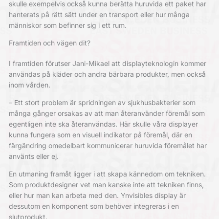
skulle exempelvis också kunna berätta huruvida ett paket har
hanterats på rätt sätt under en transport eller hur många
människor som befinner sig i ett rum.
Framtiden och vägen dit?
I framtiden förutser Jani-Mikael att displayteknologin kommer
användas på kläder och andra bärbara produkter, men också
inom vården.
– Ett stort problem är spridningen av sjukhusbakterier som
många gånger orsakas av att man återanvänder föremål som
egentligen inte ska återanvändas. Här skulle våra displayer
kunna fungera som en visuell indikator på föremål, där en
färgändring omedelbart kommunicerar huruvida föremålet har
använts eller ej.
En utmaning framåt ligger i att skapa kännedom om tekniken.
Som produktdesigner vet man kanske inte att tekniken finns,
eller hur man kan arbeta med den. Ynvisibles display är
dessutom en komponent som behöver integreras i en
slutprodukt.