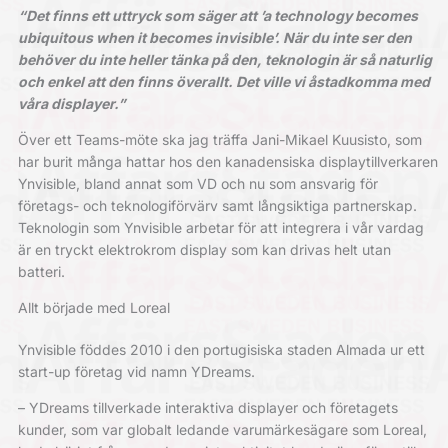
“Det finns ett uttryck som säger att ’a technology becomes
ubiquitous when it becomes invisible’. När du inte ser den
behöver du inte heller tänka på den, teknologin är så naturlig
och enkel att den finns överallt. Det ville vi åstadkomma med
våra displayer.”
Över ett Teams-möte ska jag träffa Jani-Mikael Kuusisto, som
har burit många hattar hos den kanadensiska displaytillverkaren
Ynvisible, bland annat som VD och nu som ansvarig för
företags- och teknologiförvärv samt långsiktiga partnerskap.
Teknologin som Ynvisible arbetar för att integrera i vår vardag
är en tryckt elektrokrom display som kan drivas helt utan
batteri.
Allt började med Loreal
Ynvisible föddes 2010 i den portugisiska staden Almada ur ett
start-up företag vid namn YDreams.
– YDreams tillverkade interaktiva displayer och företagets
kunder, som var globalt ledande varumärkesägare som Loreal,