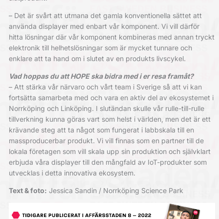
– Det är svårt att utmana det gamla konventionella sättet att
använda displayer med enbart vår komponent. Vi vill därför
hitta lösningar där vår komponent kombineras med annan tryckt
elektronik till helhetslösningar som är mycket tunnare och
enklare att ta hand om i slutet av en produkts livscykel.
Vad hoppas du att HOPE ska bidra med i er resa framåt?
– Att stärka vår närvaro och vårt team i Sverige så att vi kan
fortsätta samarbeta med och vara en aktiv del av ekosystemet i
Norrköping och Linköping. I slutändan skulle vår rulle-till-rulle
tillverkning kunna göras vart som helst i världen, men det är ett
krävande steg att ta något som fungerat i labbskala till en
massproducerbar produkt. Vi vill finnas som en partner till de
lokala företagen som vill skala upp sin produktion och självklart
erbjuda våra displayer till den mångfald av IoT-produkter som
utvecklas i detta innovativa ekosystem.
Text & foto:
Jessica Sandin / Norrköping Science Park