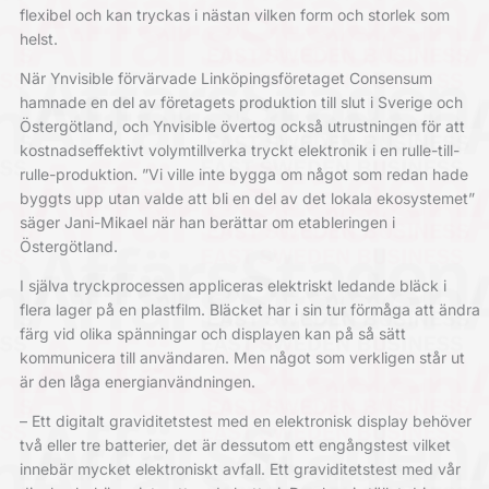
flexibel och kan tryckas i nästan vilken form och storlek som
helst.
När Ynvisible förvärvade Linköpingsföretaget Consensum
hamnade en del av företagets produktion till slut i Sverige och
Östergötland, och Ynvisible övertog också utrustningen för att
kostnadseffektivt volymtillverka tryckt elektronik i en rulle-till-
rulle-produktion. ”Vi ville inte bygga om något som redan hade
byggts upp utan valde att bli en del av det lokala ekosystemet”
säger Jani-Mikael när han berättar om etableringen i
Östergötland.
I själva tryckprocessen appliceras elektriskt ledande bläck i
flera lager på en plastfilm. Bläcket har i sin tur förmåga att ändra
färg vid olika spänningar och displayen kan på så sätt
kommunicera till användaren. Men något som verkligen står ut
är den låga energianvändningen.
– Ett digitalt graviditetstest med en elektronisk display behöver
två eller tre batterier, det är dessutom ett engångstest vilket
innebär mycket elektroniskt avfall. Ett graviditetstest med vår