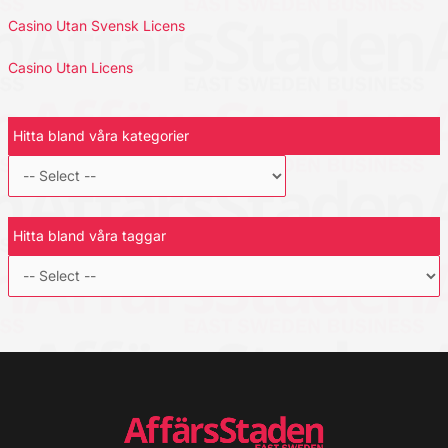
Casino Utan Svensk Licens
Casino Utan Licens
Hitta bland våra kategorier
Hitta bland våra taggar