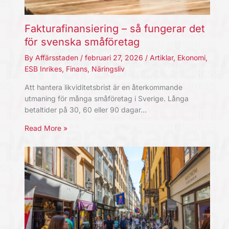
Fakturafinansiering – så fungerar det
för svenska småföretag
By
Affärsstaden
/
februari 27, 2026
/
Artiklar
,
Ekonomi
,
ESB Inrikes
,
Finans
,
Näringsliv
Att hantera likviditetsbrist är en återkommande
utmaning för många småföretag i Sverige. Långa
betaltider på 30, 60 eller 90 dagar…
Read More »