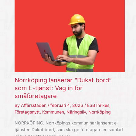
Norrköping lanserar “Dukat bord”
som E-tjänst: Väg in för
småföretagare
By
Affärsstaden
/
februari 4, 2026
/
ESB Inrikes
,
Företagsnytt
,
Kommunen
,
Näringsliv
,
Norrköping
NORRKÖPING. Norrköpings kommun har lanserat e-
tjänsten Dukat bord, som ska ge företagare en samlad