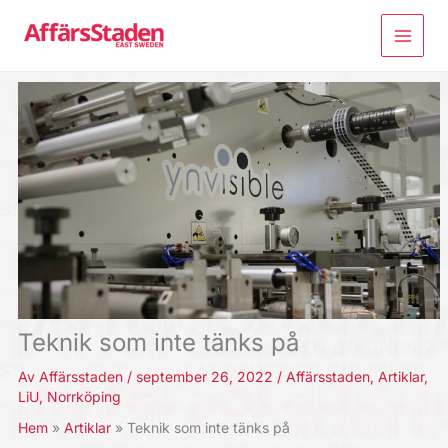
Hoppa
till
innehåll
Teknik som inte tänks på
Av
Affärsstaden
/
september 26, 2022
/
Affärsstaden
,
Artiklar
,
LiU
,
Norrköping
Hem
Artiklar
Teknik som inte tänks på