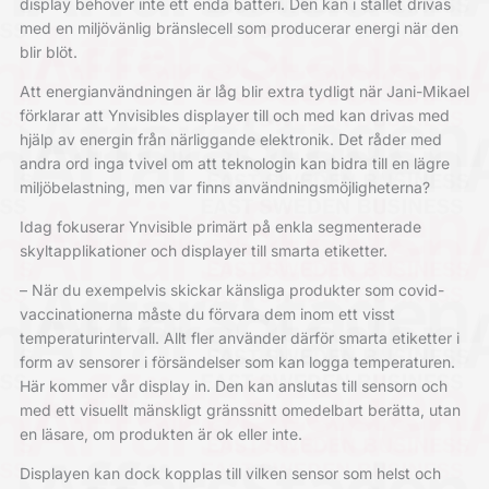
display behöver inte ett enda batteri. Den kan i stället drivas
med en miljövänlig bränslecell som producerar energi när den
blir blöt.
Att energianvändningen är låg blir extra tydligt när Jani-Mikael
förklarar att Ynvisibles displayer till och med kan drivas med
hjälp av energin från närliggande elektronik. Det råder med
andra ord inga tvivel om att teknologin kan bidra till en lägre
miljöbelastning, men var finns användningsmöjligheterna?
Idag fokuserar Ynvisible primärt på enkla segmenterade
skyltapplikationer och displayer till smarta etiketter.
– När du exempelvis skickar känsliga produkter som covid-
vaccinationerna måste du förvara dem inom ett visst
temperaturintervall. Allt fler använder därför smarta etiketter i
form av sensorer i försändelser som kan logga temperaturen.
Här kommer vår display in. Den kan anslutas till sensorn och
med ett visuellt mänskligt gränssnitt omedelbart berätta, utan
en läsare, om produkten är ok eller inte.
Displayen kan dock kopplas till vilken sensor som helst och