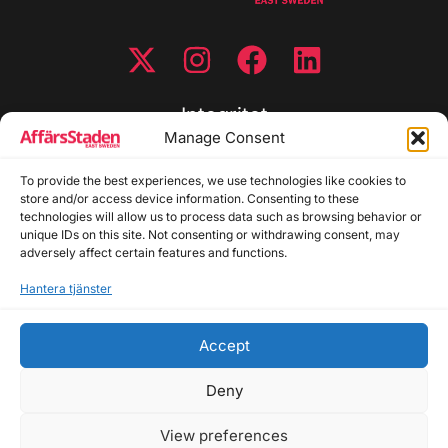
Integritet
Manage Consent
Integritetspolicy
Cookiepolicy
To provide the best experiences, we use technologies like cookies to
store and/or access device information. Consenting to these
Disclaimer
technologies will allow us to process data such as browsing behavior or
Redaktionell policy
unique IDs on this site. Not consenting or withdrawing consent, may
Utgivarinformation
adversely affect certain features and functions.
Hantera tjänster
Kontakta oss
Accept
Allmänna frågor: info@affarsstaden.se | Tipsa
redaktionen: tips@affarsstaden.se | Annonsera:
Deny
annons@affarsstaden.se
View preferences
© 2026 Affärsstaden.se | 2025 Alla rättigheter