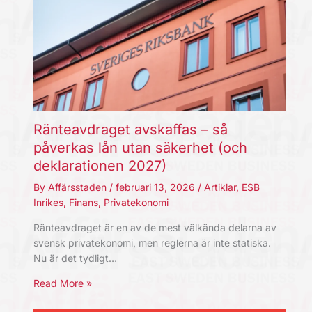
Ränteavdraget avskaffas – så
påverkas lån utan säkerhet (och
deklarationen 2027)
By
Affärsstaden
/
februari 13, 2026
/
Artiklar
,
ESB
Inrikes
,
Finans
,
Privatekonomi
Ränteavdraget är en av de mest välkända delarna av
svensk privatekonomi, men reglerna är inte statiska.
Nu är det tydligt…
Read More »