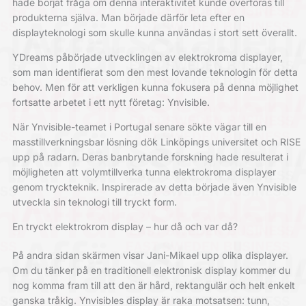
hade börjat fråga om denna interaktivitet kunde överföras till
produkterna själva. Man började därför leta efter en
displayteknologi som skulle kunna användas i stort sett överallt.
YDreams påbörjade utvecklingen av elektrokroma displayer,
som man identifierat som den mest lovande teknologin för detta
behov. Men för att verkligen kunna fokusera på denna möjlighet
fortsatte arbetet i ett nytt företag: Ynvisible.
När Ynvisible-teamet i Portugal senare sökte vägar till en
masstillverkningsbar lösning dök Linköpings universitet och RISE
upp på radarn. Deras banbrytande forskning hade resulterat i
möjligheten att volymtillverka tunna elektrokroma displayer
genom tryckteknik. Inspirerade av detta började även Ynvisible
utveckla sin teknologi till tryckt form.
En tryckt elektrokrom display – hur då och var då?
På andra sidan skärmen visar Jani-Mikael upp olika displayer.
Om du tänker på en traditionell elektronisk display kommer du
nog komma fram till att den är hård, rektangulär och helt enkelt
ganska tråkig. Ynvisibles display är raka motsatsen: tunn,