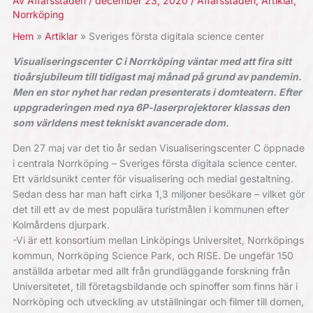
Av
Affärsstaden
/
december 23, 2020
/
Affärsstaden
,
Artiklar
,
Norrköping
Hem
Artiklar
Sveriges första digitala science center
Visualiseringscenter C i Norrköping väntar med att fira sitt
tioårsjubileum till tidigast maj månad på grund av pandemin.
Men en stor nyhet har redan presenterats i domteatern. Efter
uppgraderingen med nya 6P-laserprojektorer klassas den
som världens mest tekniskt avancerade dom.
Den 27 maj var det tio år sedan Visualiseringscenter C öppnade
i centrala Norrköping – Sveriges första digitala science center.
Ett världsunikt center för visualisering och medial gestaltning.
Sedan dess har man haft cirka 1,3 miljoner besökare – vilket gör
det till ett av de mest populära turistmålen i kommunen efter
Kolmårdens djurpark.
-Vi är ett konsortium mellan Linköpings Universitet, Norrköpings
kommun, Norrköping Science Park, och RISE. De ungefär 150
anställda arbetar med allt från grundläggande forskning från
Universitetet, till företagsbildande och spinoffer som finns här i
Norrköping och utveckling av utställningar och filmer till domen,