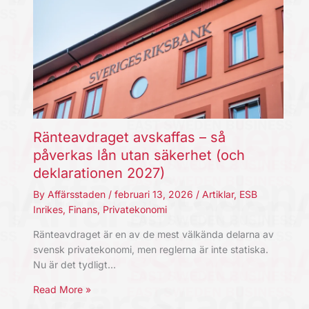
Ränteavdraget avskaffas – så
påverkas lån utan säkerhet (och
deklarationen 2027)
By
Affärsstaden
/
februari 13, 2026
/
Artiklar
,
ESB
Inrikes
,
Finans
,
Privatekonomi
Ränteavdraget är en av de mest välkända delarna av
svensk privatekonomi, men reglerna är inte statiska.
Nu är det tydligt…
Read More »