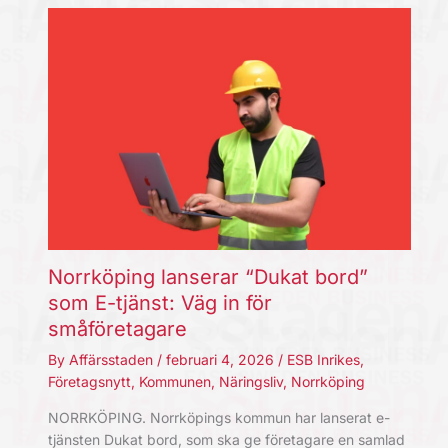
Norrköping lanserar “Dukat bord”
som E-tjänst: Väg in för
småföretagare
By
Affärsstaden
/
februari 4, 2026
/
ESB Inrikes
,
Företagsnytt
,
Kommunen
,
Näringsliv
,
Norrköping
NORRKÖPING. Norrköpings kommun har lanserat e-
tjänsten Dukat bord, som ska ge företagare en samlad