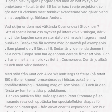
-Domen blev nyligen uppgraderad med en helt ny typ av
projektorer – totalt är det 36 lasrar (sex i varje projektor), som
gör den till världens mest tekniskt avancerade vad gäller bland
annat upplösning, förklarar Anders.
Vad skiljer er dom mot välkända Cosmonova i Stockholm?
-Att vi specialiserar oss mycket på interaktiva visningar, där vi
använder kupolen som en stor datorskärm och integrerar med
publiken. Besökarna får komma med önskemål på exempelvis
vilken planet de vill färdas till. Sedan är vi den enda domen i
hela norra Europa som har egenproducerade filmer att visa. Och
vi har en helt annan bildkvalitet än Cosmonova. Den är ju alltså
till och med världsledande.
Med stöd från Knut och Alice Wallenb1ergs Stiftelse (på totalt
150 miljoner kronor) presenterades i höstas också en ny
domföreställning – ”Making magic”, som visas i 3D och är den
första av fem tematiska produktioner.
-Där kan publiken följa skådespelaren Peter Stormare på en
hisnande resa och upptäcka hur specialeffekter skapas för
filmer och datorspel – från ekvationer till explosioner. Och hur