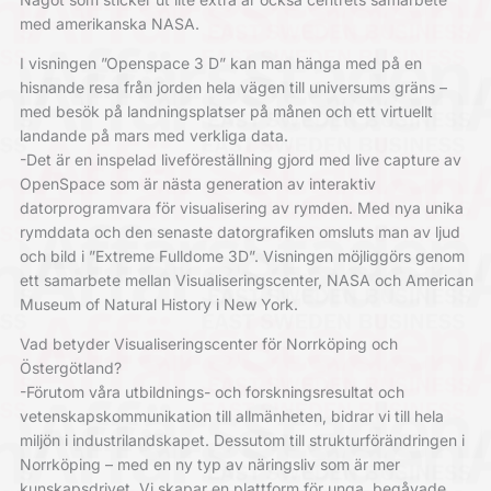
med amerikanska NASA.
I visningen ”Openspace 3 D” kan man hänga med på en
hisnande resa från jorden hela vägen till universums gräns –
med besök på landningsplatser på månen och ett virtuellt
landande på mars med verkliga data.
-Det är en inspelad liveföreställning gjord med live capture av
OpenSpace som är nästa generation av interaktiv
datorprogramvara för visualisering av rymden. Med nya unika
rymddata och den senaste datorgrafiken omsluts man av ljud
och bild i ”Extreme Fulldome 3D”. Visningen möjliggörs genom
ett samarbete mellan Visualiseringscenter, NASA och American
Museum of Natural History i New York.
Vad betyder Visualiseringscenter för Norrköping och
Östergötland?
-Förutom våra utbildnings- och forskningsresultat och
vetenskapskommunikation till allmänheten, bidrar vi till hela
miljön i industrilandskapet. Dessutom till strukturförändringen i
Norrköping – med en ny typ av näringsliv som är mer
kunskapsdrivet. Vi skapar en plattform för unga, begåvade