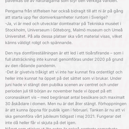
påverkas de av naturlagarna som styr den verkliga världen.
Pengarna från stiftelsen har också bidragit till att ni är på gång
att starta upp fler domverksamheter runtom i Sverige?
-Ja, vi är med och utvecklar domteatrar på Tekniska muséet i
Stockholm, Universeum i Göteborg, Malmö museum och Umeå
Universitet. På alla dessa platser ska vårt material visas, vilket
känns väldigt roligt och spännande.
Den nya domföreställningen är ett led i ett tioårsfirande – som i
full utsträckning inte kunnat genomföras under 2020 på grund
av den rådande pandemin.
-Det är givetvis tråkigt att vi inte har kunnat fira ordentligt och
heller inte kunnat ha öppet på det sättet som vi brukar. Under
juni hade vi stängt den publika scenen av centret och under
perioden juli till början av november hade vi öppet på ett
coronasäkert vis – med begränsat antal besökare och maximalt
30 åskådare i domen. Men nu är det åter stängt. Förhoppningen
är att kunna öppna för publik igen i februari. Tanken är nu att vi
ska genomföra vårt jubileum tidigast i maj 2021. Fungerar det
inte då heller får vi skjuta på det igen.
Något som sticker ut lite extra är också centrets samarbete