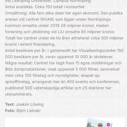
vid Linköping Universitet, Campus Norrköping.
Antal anställda: Cirka 150 totalt i konsortiet.
Omsättning: Alla fem olika delar har egen ekonomi. Den publika
arenan vid centret (NVAB) som ligger under Norrköpings
kommun omsatte under 2019 28 miljoner kronor, medan
forskning och utbildning vid LiU omsatte 85 miljoner kronor.
Totalt har centret under de tio åren attraherat cirka 500 miljoner
kronor i extern finansiering.
Antal besökare per år: I genomsnitt har Visualiseringscenter 150
000 besökare per år, varav uppemot 10 000 är skolelever.
Några resultat: Centret har tagit fram 15 egna utställningar och
åtta domproduktioner, visat uppemot 3 000 filmer, samverkat
med cirka 100 företag och myndigheter, skapat sju
spinofföretag, arrangerat mer än 400 events och konferenser,
publicerat 500 vetenskapliga artiklar och 25 doktorer har
utexaminerats.
Text:
Joakim Löwing
Foto:
Björn Lisinski