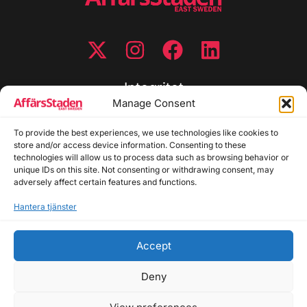
Integritet
Manage Consent
Integritetspolicy
Cookiepolicy
To provide the best experiences, we use technologies like cookies to
store and/or access device information. Consenting to these
Disclaimer
technologies will allow us to process data such as browsing behavior or
Redaktionell policy
unique IDs on this site. Not consenting or withdrawing consent, may
Utgivarinformation
adversely affect certain features and functions.
Hantera tjänster
Kontakta oss
Accept
Allmänna frågor: info@affarsstaden.se | Tipsa
redaktionen: tips@affarsstaden.se | Annonsera:
Deny
annons@affarsstaden.se