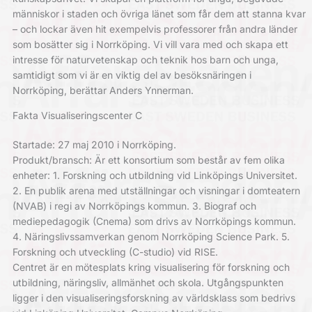
människor i staden och övriga länet som får dem att stanna kvar
– och lockar även hit exempelvis professorer från andra länder
som bosätter sig i Norrköping. Vi vill vara med och skapa ett
intresse för naturvetenskap och teknik hos barn och unga,
samtidigt som vi är en viktig del av besöksnäringen i
Norrköping, berättar Anders Ynnerman.
Fakta Visualiseringscenter C
Startade: 27 maj 2010 i Norrköping.
Produkt/bransch: Är ett konsortium som består av fem olika
enheter: 1. Forskning och utbildning vid Linköpings Universitet.
2. En publik arena med utställningar och visningar i domteatern
(NVAB) i regi av Norrköpings kommun. 3. Biograf och
mediepedagogik (Cnema) som drivs av Norrköpings kommun.
4. Näringslivssamverkan genom Norrköping Science Park. 5.
Forskning och utveckling (C-studio) vid RISE.
Centret är en mötesplats kring visualisering för forskning och
utbildning, näringsliv, allmänhet och skola. Utgångspunkten
ligger i den visualiseringsforskning av världsklass som bedrivs