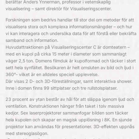
berättar Anders Ynnerman, professor i vetenskaplig
visualisering – samt direktör för Visualiseringscenter.
Forskningen som bedrivs handlar till stor del om metoder för att
visualisera stora och komplexa informationsmängder – och hur
vi kan interagera och undersöka data för att förstå eller bekräfta
samband och information.
Huvudattraktionen på Visualiseringscenter C är domteatern –
med en kupol på cirka 15 meter i diameter som sammanlagt
väger 2,5 ton. Domens filmduk är kupolformad och täcker i stort
sett hela synfältet. Besökaren är helt omsluten av bild och ljud i
360°- vilket är en alldeles speciell upplevelse.
Där visas 2 D- och 3D-föreställningar, samt interaktiva shower.
Inne i domen finns 99 sittplatser och tre rullstolsplatser.
23 procent av ytan består av hål för att släppa igenom ljud och
ventilation. Konstruktionen hänger från taket i tolv massiva
kedjor. Sex laserprojektorer sammanfogar bilden som täcker
hela kupolen och skapar en magisk upplösning i 8K. En sjunde
projektor kan användas för presentationer. 3D-effekten uppnås
med stereoglasögon.