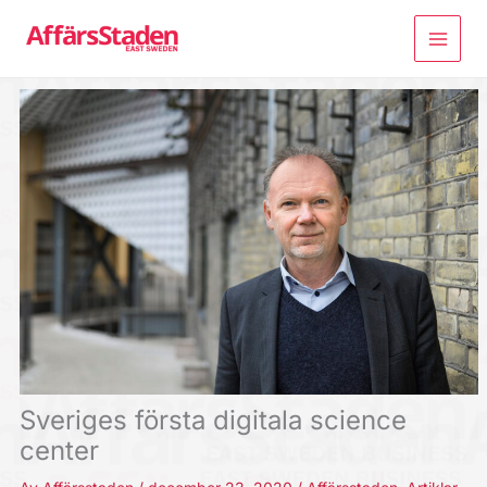
Hoppa
till
innehåll
Sveriges första digitala science
center