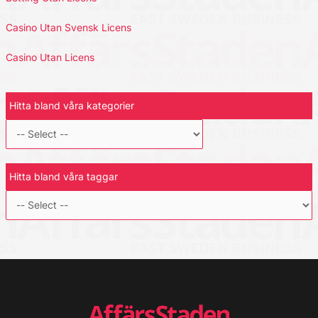
Casino Utan Svensk Licens
Casino Utan Licens
Hitta bland våra kategorier
Hitta bland våra taggar