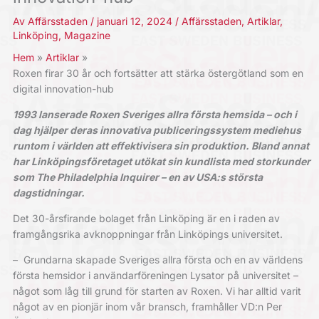
Av
Affärsstaden
/
januari 12, 2024
/
Affärsstaden
,
Artiklar
,
Linköping
,
Magazine
Hem
Artiklar
Roxen firar 30 år och fortsätter att stärka östergötland som en
digital innovation-hub
1993 lanserade Roxen Sveriges allra första hemsida – och i
dag hjälper deras innovativa ­publiceringssystem mediehus
runtom i världen att ­effektivisera sin produktion.
Bland annat
har Linköpingsföretaget utökat sin kund­lista med storkunder
som The ­Philadelphia Inquirer – en av USA:s största
dagstidningar.
Det 30-årsfirande bolaget från Linköping är en i raden av
framgångsrika avknoppningar från Linköpings universitet.
–
Grundarna skapade Sveriges allra första och en av världens
första hemsidor i användarföreningen Lysator på universitet –
något som låg till grund för starten av Roxen. Vi har alltid varit
något av en pionjär inom vår bransch, framhåller VD:n Per