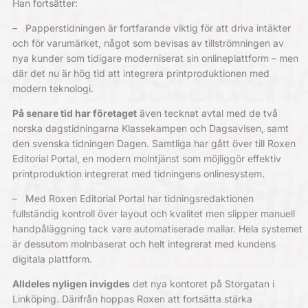
Han fortsätter:
–
Papperstidningen är fortfarande viktig för att driva intäkter
och för varumärket, något som bevisas av tillströmningen av
nya kunder som tidigare moderniserat sin ­onlineplattform – men
där det nu är hög tid att integrera printproduktionen med
modern teknologi.
På senare tid har företaget
även tecknat avtal med de två
norska dagstidningarna Klassekampen och Dagsavisen, samt
den svenska tidningen Dagen. Samtliga har gått över till Roxen
Editorial Portal, en modern molntjänst som möjliggör effektiv
printproduktion integrerat med tidningens
onlinesystem.
–
Med Roxen Editorial Portal har tidningsredaktionen
fullständig kontroll
över layout och kvalitet men slipper manuell
handpåläggning tack vare automatiserade mallar. Hela systemet
är dessutom molnbaserat och helt integrerat med kundens
digitala plattform.
Alldeles nyligen invigdes
det nya kontoret på Storgatan i
Linköping. Därifrån hoppas Roxen att fortsätta stärka