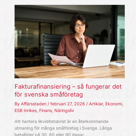
Fakturafinansiering – så fungerar det
för svenska småföretag
By
Affärsstaden
/
februari 27, 2026
/
Artiklar
,
Ekonomi
,
ESB Inrikes
,
Finans
,
Näringsliv
Att hantera likviditetsbrist är en återkommande
utmaning för många småföretag i Sverige. Långa
betaltider på 30, 60 eller 90 dagar…