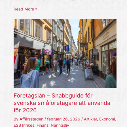
Read More »
Företagslån – Snabbguide för
svenska småföretagare att använda
för 2026
By
Affärsstaden
/
februari 26, 2026
/
Artiklar
,
Ekonomi
,
ESB Inrikes
,
Finans
,
Näringsliv