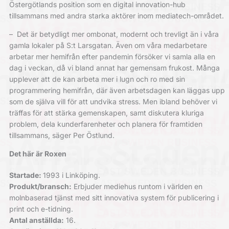
Östergötlands position som en digital innovation-hub
tillsammans med andra starka aktörer inom mediatech-området.
–
Det är betydligt mer ombonat, ­modernt och trevligt än i våra
gamla lokaler på S:t Larsgatan. Även om våra med­arbetare
arbetar mer hemifrån efter pandemin försöker vi samla alla en
dag i veckan, då vi bland annat har gemensam frukost. Många
upplever att de kan arbeta mer i lugn och ro med sin
programmering hemifrån, där även arbetsdagen kan läggas upp
som de själva vill för att undvika stress. Men ibland behöver vi
träffas för att stärka ­gemenskapen, samt diskutera kluriga
problem, dela kunderfarenheter och planera för framtiden
tillsammans, säger Per Östlund.
Det här är Roxen
Startade:
1993 i Linköping.
Produkt/bransch:
Erbjuder mediehus runtom i världen en
molnbaserad tjänst med sitt innovativa system för publicering i
print och e-tidning.
Antal anställda:
16.