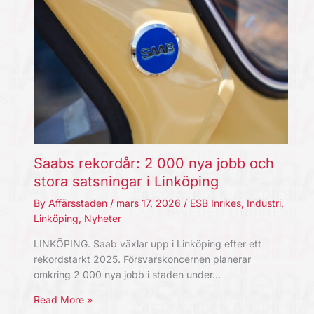
Saabs rekordår: 2 000 nya jobb och
stora satsningar i Linköping
By
Affärsstaden
/
mars 17, 2026
/
ESB Inrikes
,
Industri
,
Linköping
,
Nyheter
LINKÖPING. Saab växlar upp i Linköping efter ett
rekordstarkt 2025. Försvarskoncernen planerar
omkring 2 000 nya jobb i staden under…
Read More »