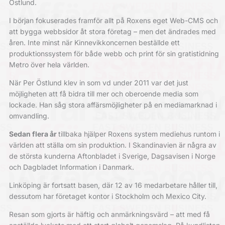
Östlund.
I början fokuserades framför allt på ­Roxens eget Web-CMS och
att bygga webbsidor åt stora företag – men det ändrades med
åren. Inte minst när Kinnevikkoncernen beställde ett
produktionssystem för både webb och print för sin gratistidning
Metro över hela världen.
När Per Östlund klev in som vd under 2011 var det just
möjligheten att få bidra till mer och oberoende media som
lockade. Han såg stora affärsmöjligheter på en media­marknad i
omvandling.
Sedan flera år
tillbaka hjälper Roxens system mediehus runtom i
världen att ställa om sin produktion. I Skandinavien är några av
de största kunderna Aftonbladet i Sverige, Dagsavisen i Norge
och Dag­bladet Information i Danmark.
Linköping är fortsatt basen, där 12 av 16 medarbetare håller till,
dessutom har före­taget kontor i Stockholm och Mexico City.
Resan som gjorts är häftig och anmärkningsvärd – att med få