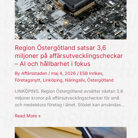
Region Östergötland satsar 3,6
miljoner på affärsutvecklingscheckar
– AI och hållbarhet i fokus
By
Affärsstaden
/
maj 4, 2026
/
ESB Inrikes
,
Företagsnytt
,
Linköping
,
Näringsliv
,
Östergötland
LINKÖPING. Region Östergötland avsätter nästan 3,6
miljoner kronor på affärsutvecklingscheckar för små
och medelstora företag i länet. Stödet kan användas…
Read More »