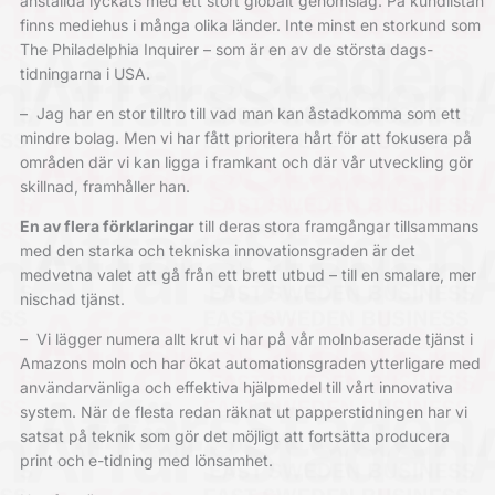
anställda lyckats med ett stort globalt genomslag. På kundlistan
finns mediehus i många olika länder. Inte minst en storkund som
The Philadelphia Inquirer – som är en av de största dags­
tidningarna i USA.
–
Jag har en stor tilltro till vad man kan åstadkomma som ett
mindre bolag. Men vi har fått prioritera hårt för att fokusera på
områden där vi kan ligga i framkant och där vår utveckling gör
skillnad, framhåller han.
En av flera förklaringar
till deras stora framgångar tillsammans
med den starka och tekniska innovationsgraden är det
medvetna valet att gå från ett brett utbud – till en smalare, mer
nischad tjänst.
–
Vi lägger numera allt krut vi har på vår molnbaserade tjänst i
Amazons moln och har ökat automationsgraden ytterligare med
användarvänliga och effektiva hjälpmedel till vårt innovativa
system. När de flesta redan räknat ut papperstidningen har vi
satsat på teknik som gör det möjligt att fortsätta producera
print och e-tidning med lönsamhet.