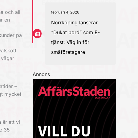
a och all
februari 4, 2026
ar en
Norrköping lanserar
“Dukat bord” som E-
 kunder på
tjänst: Väg in för
älskött.
småföretagare
i vågar
Annons
atider –
agt mycket
är att vi
ke 35