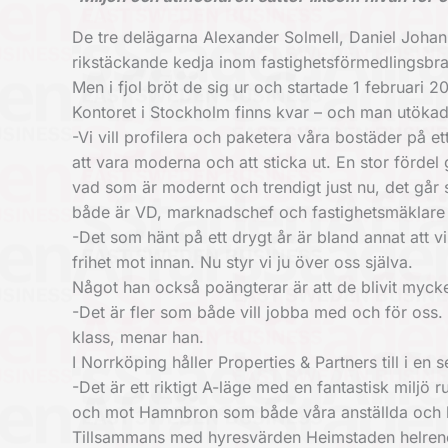
De tre delägarna Alexander Solmell, Daniel Johan
rikstäckande kedja inom fastighetsförmedlingsbr
Men i fjol bröt de sig ur och startade 1 februari 
Kontoret i Stockholm finns kvar – och man utöka
-Vi vill profilera och paketera våra bostäder på ett
att vara moderna och att sticka ut. En stor förde
vad som är modernt och trendigt just nu, det går 
både är VD, marknadschef och fastighetsmäklare –
-Det som hänt på ett drygt år är bland annat att 
frihet mot innan. Nu styr vi ju över oss själva.
Något han också poängterar är att de blivit mycke
-Det är fler som både vill jobba med och för oss. E
klass, menar han.
I Norrköping håller Properties & Partners till i en 
-Det är ett riktigt A-läge med en fantastisk miljö
och mot Hamnbron som både våra anställda och 
Tillsammans med hyresvärden Heimstaden helreno