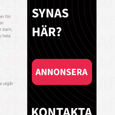
en för
en
r barn,
u hela
a utgår