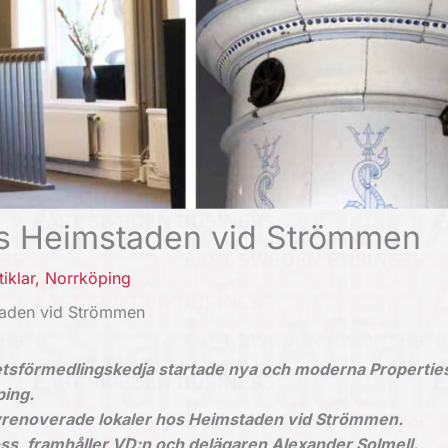
os Heimstaden vid Strömmen
tiklar
,
Norrköping
staden vid Strömmen
ighetsförmedlingskedja startade nya och moderna Propertie
ping.
nyrenoverade lokaler hos Heimstaden vid Strömmen.
oss, framhåller VD:n och delägaren Alexander Solmell.