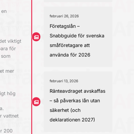
 en
februari 26, 2026
Företagslån –
Snabbguide för svenska
et viktigt
småföretagare att
bara för
använda för 2026
– som
ket mer
februari 13, 2026
Ränteavdraget avskaffas
digt hög
– så påverkas lån utan
a.
säkerhet (och
r vattnet
deklarationen 2027)
är 200