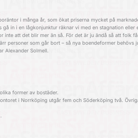
a boräntor i många år, som ökat priserna mycket på marknad
s gå in i en lågkonjunktur räknar vi med en stagnation eller 
inte att det blir mer än så. För det är ju ändå så att folk få
 tyvärr personer som går bort – så nya boendeformer behövs j
ar Alexander Solmell.
olika former av bostäder.
n kontoret i Norrköping utgår fem och Söderköping två. Övrig
.