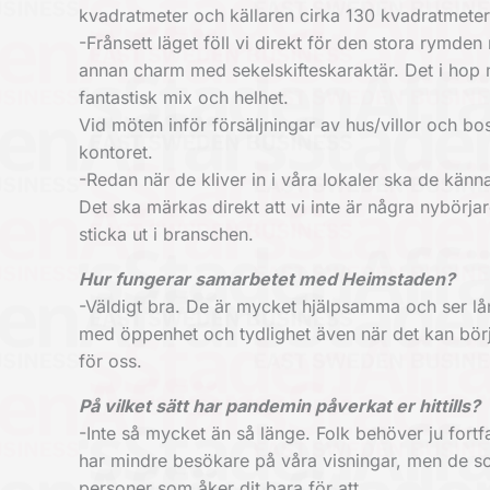
kvadratmeter och källaren cirka 130 kvadratmeter
-Frånsett läget föll vi direkt för den stora rymden
annan charm med sekelskifteskaraktär. Det i hop
fantastisk mix och helhet.
Vid möten inför försäljningar av hus/villor och bo
kontoret.
-Redan när de kliver in i våra lokaler ska de känna
Det ska märkas direkt att vi inte är några nybörja
sticka ut i branschen.
Hur fungerar samarbetet med Heimstaden?
-Väldigt bra. De är mycket hjälpsamma och ser lå
med öppenhet och tydlighet även när det kan börja
för oss.
På vilket sätt har pandemin påverkat er hittills?
-Inte så mycket än så länge. Folk behöver ju fortf
har mindre besökare på våra visningar, men de som
personer som åker dit bara för att.