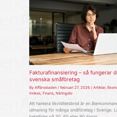
Fakturafinansiering – så fungerar d
svenska småföretag
By
Affärsstaden
/
februari 27, 2026
/
Artiklar
,
Ekon
Inrikes
,
Finans
,
Näringsliv
Att hantera likviditetsbrist är en återkomma
utmaning för många småföretag i Sverige. 
betaltider på 30, 60 eller 90 dagar…