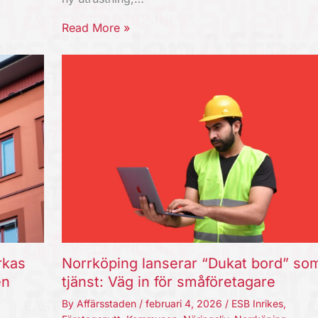
Read More »
rkas
Norrköping lanserar “Dukat bord” so
en
tjänst: Väg in för småföretagare
By
Affärsstaden
/
februari 4, 2026
/
ESB Inrikes
,