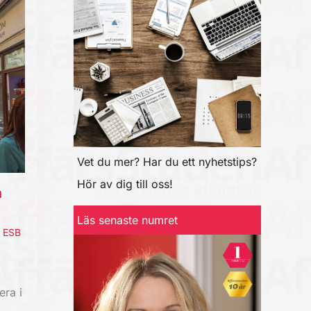
Vet du mer? Har du ett nyhetstips?
Hör av dig till oss!
a
Läs senaste numret
,
ESB
era i