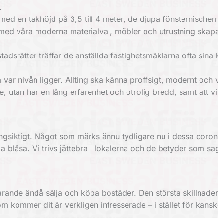
.
 med en takhöjd på 3,5 till 4 meter, de djupa fönsternischern
 med våra moderna materialval, möbler och utrustning skap
stadsrätter träffar de anställda fastighetsmäklarna ofta sina
 var nivån ligger. Allting ska känna proffsigt, modernt och v
re, utan har en lång erfarenhet och otrolig bredd, samt att v
ngsiktigt. Något som märks ännu tydligare nu i dessa coron
 blåsa. Vi trivs jättebra i lokalerna och de betyder som s
arande ändå sälja och köpa bostäder. Den största skillnaden 
 kommer dit är verkligen intresserade – i stället för kans