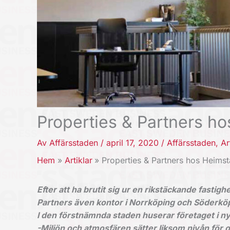
Properties & Partners h
Av
Affärsstaden
/
april 17, 2020
/
Affärsstaden
,
Ar
Hem
Artiklar
Properties & Partners hos Heim
Efter att ha brutit sig ur en rikstäckande fast
Partners även kontor i Norrköping och Söderkö
I den förstnämnda staden huserar företaget i 
-Miljön och atmosfären sätter liksom nivån för 