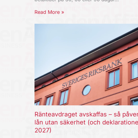
Read More »
Ränteavdraget avskaffas – så påve
lån utan säkerhet (och deklaration
2027)