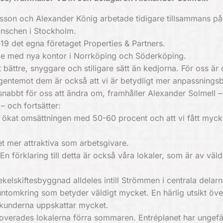
sson och Alexander König arbetade tidigare tillsammans på
anschen i Stockholm.
2019 det egna företaget Properties & Partners.
de med nya kontor i Norrköping och Söderköping.
 bättre, snyggare och stiligare sätt än kedjorna. För oss är d
l gentemot dem är också att vi är betydligt mer anpassnings
snabbt för oss att ändra om, framhåller Alexander Solmell 
 och fortsätter:
vi ökat omsättningen med 50-60 procent och att vi fått myc
t mer attraktiva som arbetsgivare.
n förklaring till detta är också våra lokaler, som är av väl
sekelskiftesbyggnad alldeles intill Strömmen i centrala delarn
 runtomkring som betyder väldigt mycket. En härlig utsikt öve
kunderna uppskattar mycket.
verades lokalerna förra sommaren. Entréplanet har ungef