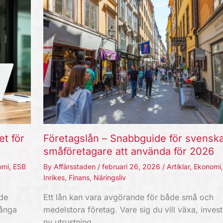
et för
Företagslån – Snabbguide för svensk
småföretagare att använda för 2026
omi
,
ESB
By
Affärsstaden
/
februari 26, 2026
/
Artiklar
,
Ekonomi
Inrikes
,
Finans
,
Näringsliv
nde
Ett lån kan vara avgörande för både små och
Långa
medelstora företag. Vare sig du vill växa, invest
ny utrustning,…