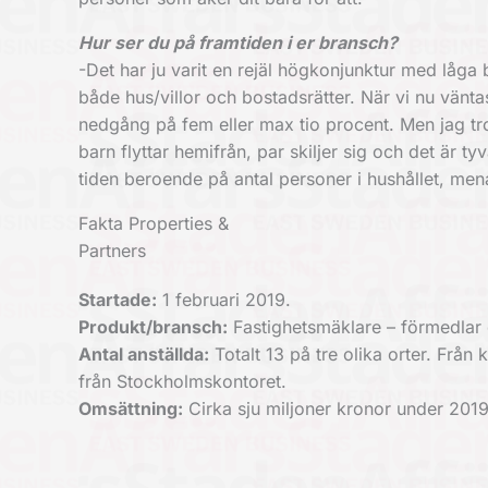
Hur ser du på framtiden i er bransch?
-Det har ju varit en rejäl högkonjunktur med låg
både hus/villor och bostadsrätter. När vi nu vänta
nedgång på fem eller max tio procent. Men jag tror 
barn flyttar hemifrån, par skiljer sig och det är
tiden beroende på antal personer i hushållet, men
Fakta Properties &
Partners
Startade:
1 februari 2019.
Produkt/bransch:
Fastighetsmäklare – förmedlar 
Antal anställda:
Totalt 13 på tre olika orter. Frå
från Stockholmskontoret.
Omsättning:
Cirka sju miljoner kronor under 2019