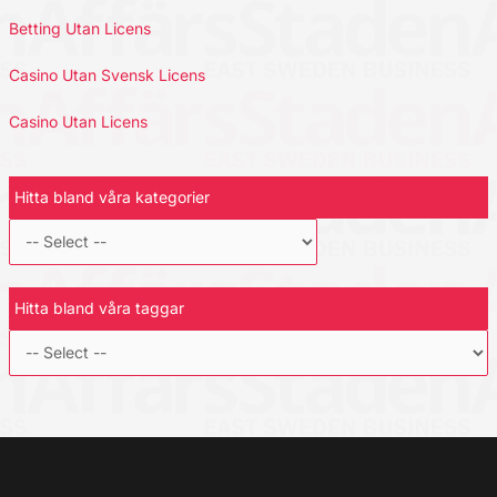
Betting Utan Licens
Casino Utan Svensk Licens
Casino Utan Licens
Hitta bland våra kategorier
Hitta bland våra taggar