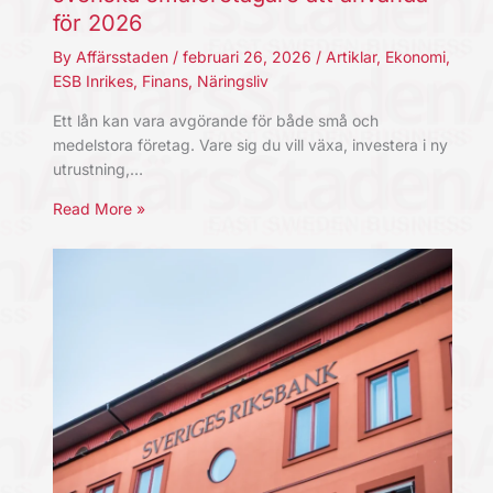
för 2026
By
Affärsstaden
/
februari 26, 2026
/
Artiklar
,
Ekonomi
,
ESB Inrikes
,
Finans
,
Näringsliv
Ett lån kan vara avgörande för både små och
medelstora företag. Vare sig du vill växa, investera i ny
utrustning,…
Read More »