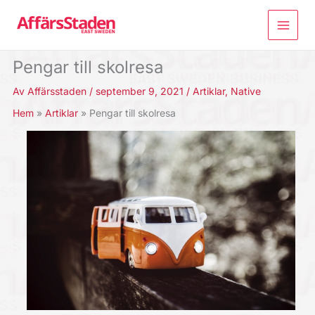
Hoppa
till
innehåll
Pengar till skolresa
Av
Affärsstaden
/
september 9, 2021
/
Artiklar
,
Native
Hem
Artiklar
Pengar till skolresa