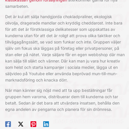
samarbeten.
Det är kul att sälja handgjorda chokladpraliner, ekologisk
olivolja, dragerade mandlar och kryddig cheddarost. Inte bara
för att det är förstklassiga delikatesser som uppskattas av
kunderna utan för att det är roligt att prova olika taktiker och
tillvägagångssätt, se vad som funkar och inte. Gruppen väljer
själv om fokus ska läggas på företag eller privatpersoner, på
stan eller på nätet. Varje säljare får en egen webbshop där man
kan sälja till släkt och vänner. Där kan man ju vara hur kreativ
som helst och starta kampanjer i sociala medier, lägga ut en
säljvideo på Youtube eller använda beprövad mun-till-mun-
marknadsföring och knacka dörr.
När man känner sig nöjd med att ta upp beställningar får
gruppen hem varorna, distribuerar dem till kunderna och tar
betalt. Sedan är det bara att utvärdera insatsen, behålla den
egna andelen av pengarna och planera för sin drömresa.