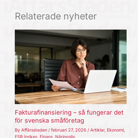
Relaterade nyheter
Fakturafinansiering – så fungerar det
för svenska småföretag
By
Affärsstaden
/
februari 27, 2026
/
Artiklar
,
Ekonomi
,
ESB Inrikes
,
Finans
,
Näringsliv