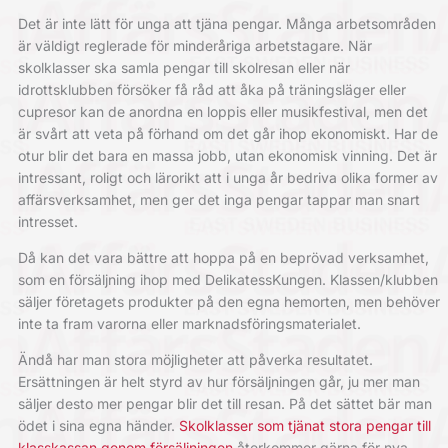
Det är inte lätt för unga att tjäna pengar. Många arbetsområden
är väldigt reglerade för minderåriga arbetstagare. När
skolklasser ska samla pengar till skolresan eller när
idrottsklubben försöker få råd att åka på träningsläger eller
cupresor kan de anordna en loppis eller musikfestival, men det
är svårt att veta på förhand om det går ihop ekonomiskt. Har de
otur blir det bara en massa jobb, utan ekonomisk vinning. Det är
intressant, roligt och lärorikt att i unga år bedriva olika former av
affärsverksamhet, men ger det inga pengar tappar man snart
intresset.
Då kan det vara bättre att hoppa på en beprövad verksamhet,
som en försäljning ihop med DelikatessKungen. Klassen/klubben
säljer företagets produkter på den egna hemorten, men behöver
inte ta fram varorna eller marknadsföringsmaterialet.
Ändå har man stora möjligheter att påverka resultatet.
Ersättningen är helt styrd av hur försäljningen går, ju mer man
säljer desto mer pengar blir det till resan. På det sättet bär man
ödet i sina egna händer.
Skolklasser som tjänat stora pengar till
klasskassan
genom försäljningen
återkommer gärna för nya