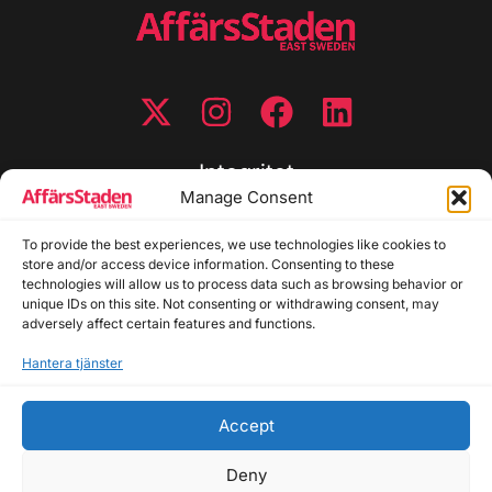
Integritet
Manage Consent
Integritetspolicy
Cookiepolicy
To provide the best experiences, we use technologies like cookies to
store and/or access device information. Consenting to these
Disclaimer
technologies will allow us to process data such as browsing behavior or
Redaktionell policy
unique IDs on this site. Not consenting or withdrawing consent, may
Utgivarinformation
adversely affect certain features and functions.
Hantera tjänster
Kontakta oss
Accept
Allmänna frågor: info@affarsstaden.se | Tipsa
redaktionen: tips@affarsstaden.se | Annonsera:
Deny
annons@affarsstaden.se