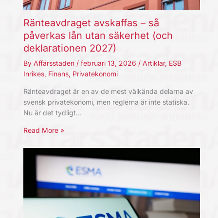
Ränteavdraget avskaffas – så
påverkas lån utan säkerhet (och
deklarationen 2027)
By
Affärsstaden
/
februari 13, 2026
/
Artiklar
,
ESB
Inrikes
,
Finans
,
Privatekonomi
Ränteavdraget är en av de mest välkända delarna av
svensk privatekonomi, men reglerna är inte statiska.
Nu är det tydligt…
Read More »