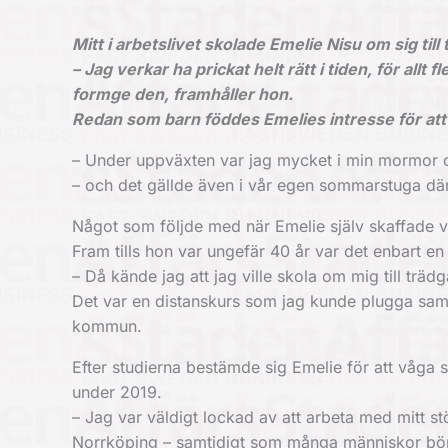
Mitt i arbetslivet skolade Emelie Nisu om sig till
– Jag verkar ha prickat helt rätt i tiden, för allt 
formge den, framhåller hon.
Redan som barn föddes Emelies intresse för att
– Under uppväxten var jag mycket i min mormor oc
– och det gällde även i vår egen sommarstuga där 
Något som följde med när Emelie själv skaffade v
Fram tills hon var ungefär 40 år var det enbart e
– Då kände jag att jag ville skola om mig till trä
Det var en distanskurs som jag kunde plugga sam
kommun.
Efter studierna bestämde sig Emelie för att våga 
under 2019.
– Jag var väldigt lockad av att arbeta med mitt stö
Norrköping – samtidigt som många människor börja