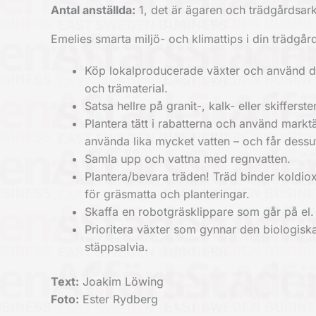
Antal anställda:
1, det är ägaren och trädgårdsark
Emelies smarta miljö- och klimattips i din trädgår
Köp lokalproducerade växter och använd dig
och trämaterial.
Satsa hellre på granit-, kalk- eller skiffers
Plantera tätt i rabatterna och använd marktä
använda lika mycket vatten – och får dess
Samla upp och vattna med regnvatten.
Plantera/bevara träden! Träd binder koldiox
för gräsmatta och planteringar.
Skaffa en robotgräsklippare som går på el.
Prioritera växter som gynnar den biologisk
stäppsalvia.
Text:
Joakim Löwing
Foto:
Ester Rydberg