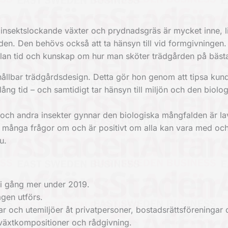
h insektslockande växter och prydnadsgräs är mycket inne, l
iden. Den behövs också att ta hänsyn till vid formgivningen.
sällan tid och kunskap om hur man sköter trädgården på bästa
 hållbar trädgårdsdesign. Detta gör hon genom att tipsa ku
lång tid – och samtidigt tar hänsyn till miljön och den biolo
 och andra insekter gynnar den biologiska mångfalden är la
ag många frågor om och är positivt om alla kan vara med och 
u.
i gång mer under 2019.
gen utförs.
r och utemiljöer åt privatpersoner, bostadsrättsföreningar 
 växtkompositioner och rådgivning.