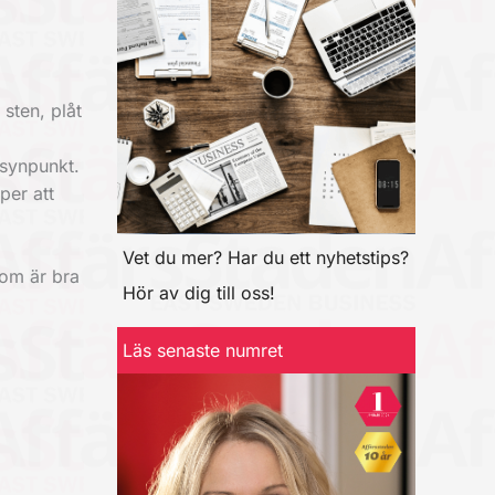
sten, plåt
ösynpunkt.
per att
Vet du mer? Har du ett nyhetstips?
som är bra
Hör av dig till oss!
Läs senaste numret