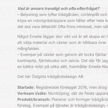
Vad är annars trendigt och ofta efterfrågat?
– Belysning som lyfter trädgården, corténplåt oc
köpa en robotgräsklippare som håller efter hela t
det ska vara lättskött! Ofta finns intresset, men 
Något Emelie lägger stor vikt vid är att skapa en
att välja material och växter som är hållbara över 
mångfalden.
– Exempel på växter som genom att locka fjärilar
kantnepita, fjärilsbuske och salvia. Det där får j
en bättre miljö på olika sätt, framhåller Emelie Nis
Det här Östgöta trädgårdsdesign AB
Startade:
Registrerade företaget 2018, men drog 
Verksam i/säte:
Norrköping, där de flesta uppdra
Produkt/bransch:
Planerar och formger trädgårda
företag. Exempel på tjänster är trädgårdsdesign,