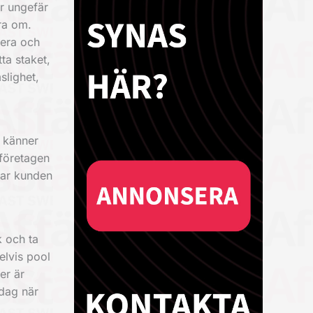
är ungefär
öra om.
nera och
ta staket,
slighet,
h känner
sföretagen
rar kunden
k och ta
elvis pool
er är
 dag när