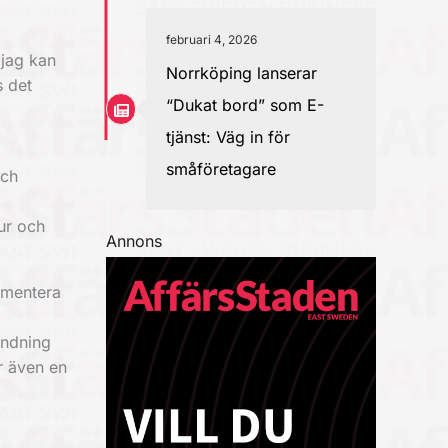
februari 4, 2026
 jag kan
Norrköping lanserar
s det
“Dukat bord” som E-
tjänst: Väg in för
småföretagare
och
ur och
Annons
imentera
andning
r även en