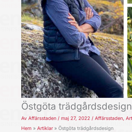
Östgöta trädgårdsdesign
Av
Affärsstaden
/
maj 27, 2022
/
Affärsstaden
,
Art
Hem
Artiklar
Östgöta trädgårdsdesign