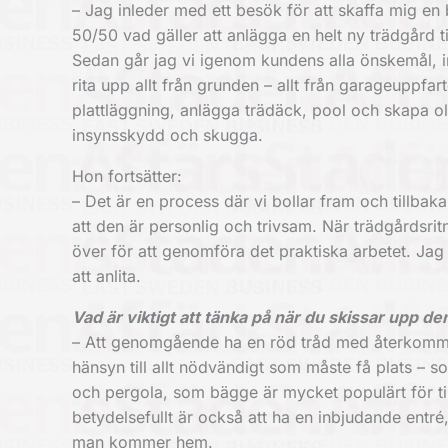
– Jag inleder med ett besök för att skaffa mig en 
50/50 vad gäller att anlägga en helt ny trädgård til
Sedan går jag vi igenom kundens alla önskemål, i
rita upp allt från grunden – allt från garageuppfart
plattläggning, anlägga trädäck, pool och skapa ol
insynsskydd och skugga.
Hon fortsätter:
– Det är en process där vi bollar fram och tillbaka
att den är personlig och trivsam. När trädgårdsri
över för att genomföra det praktiska arbetet. J
att anlita.
Vad är viktigt att tänka på när du skissar upp d
– Att genomgående ha en röd tråd med återkommande
hänsyn till allt nödvändigt som måste få plats – 
och pergola, som bägge är mycket populärt för tillf
betydelsefullt är också att ha en inbjudande entr
man kommer hem.