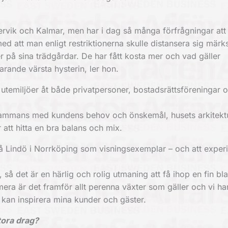
rvik och Kalmar, men har i dag så många förfrågningar att
ed att man enligt restriktionerna skulle distansera sig märk
r på sina trädgårdar. De har fått kosta mer och vad gäller
arande värsta hysterin, ler hon.
 utemiljöer åt både privatpersoner, bostadsrättsföreningar 
llsammans med kundens behov och önskemål, husets arkitekt
att hitta en bra balans och mix.
 Lindö i Norrköping som visningsexemplar – och att exper
 så det är en härlig och rolig utmaning att få ihop en fin bl
mera är det framför allt perenna växter som gäller och vi ha
 kan inspirera mina kunder och gäster.
stora drag?