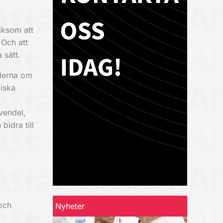
iksom att
 Och att
 sätt.
nderna om
giska
vendel,
bidra till
och
Nyheter