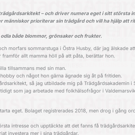
 trädgårdsarkitekt – och driver numera eget i sitt största i
fler människor prioriterar sin trädgård och vill ha hjälp att r
 odla både blommor, grönsaker och frukter.
h morfars sommarstuga i Östra Husby, där jag älskade att h
framför allt mamma höll på att påta, berättar hon.
illa tillsammans med sin man.
n hobby och något hon gärna ägnade sig åt på fritiden.
dgårdsarkitekt, så jag utbildade mig på Trädgårdsakademin i
tidigt som jag arbetade med folkhälsofrågor i Valdemarsvi
starta eget. Bolaget registrerades 2018, men drog i gång ord
rsta intresse och upptäckte att det fanns få trädgårdsarkite
t investera mer i sina trädgårdar.