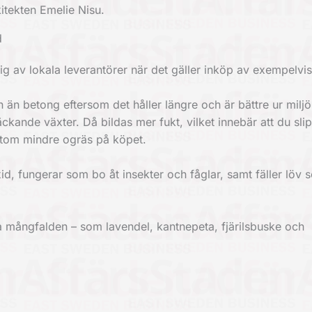
itekten Emelie Nisu.
d
 av lokala leverantörer när det gäller inköp av exempelvis 
ten än betong eftersom det håller längre och är bättre ur milj
ckande växter. Då bildas mer fukt, vilket innebär att du slip
utom mindre ogräs på köpet.
id, fungerar som bo åt insekter och fåglar, samt fäller löv 
a mångfalden – som lavendel, kantnepeta, fjärilsbuske och