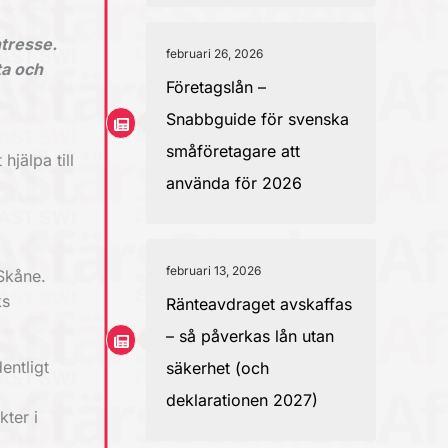
ntresse.
februari 26, 2026
ita och
Företagslån –
Snabbguide för svenska
småföretagare att
jälpa till
använda för 2026
februari 13, 2026
 Skåne.
ks
Ränteavdraget avskaffas
– så påverkas lån utan
entligt
säkerhet (och
deklarationen 2027)
kter i