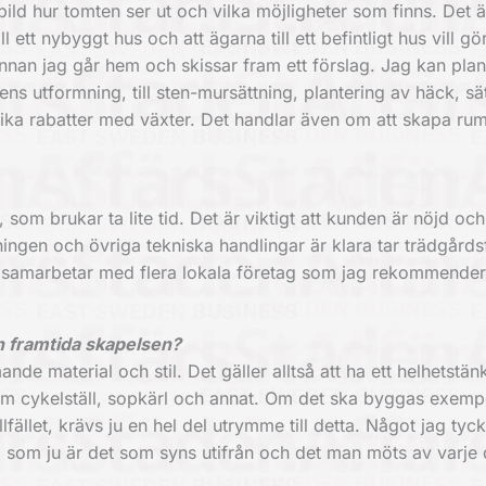
bild hur tomten ser ut och vilka möjligheter som finns. Det 
l ett nybyggt hus och att ägarna till ett befintligt hus vill g
nnan jag går hem och skissar fram ett förslag. Jag kan pla
ens utformning, till sten-mursättning, plantering av häck, sät
ika rabatter med växter. Det handlar även om att skapa rum
, som brukar ta lite tid. Det är viktigt att kunden är nöjd oc
tningen och övriga tekniska handlingar är klara tar trädgård
ag samarbetar med flera lokala företag som jag rekommende
en framtida skapelsen?
 material och stil. Det gäller alltså att ha ett helhetstän
som cykelställ, sopkärl och annat. Om det ska byggas exemp
ället, krävs ju en hel del utrymme till detta. Något jag tyck
é, som ju är det som syns utifrån och det man möts av varje