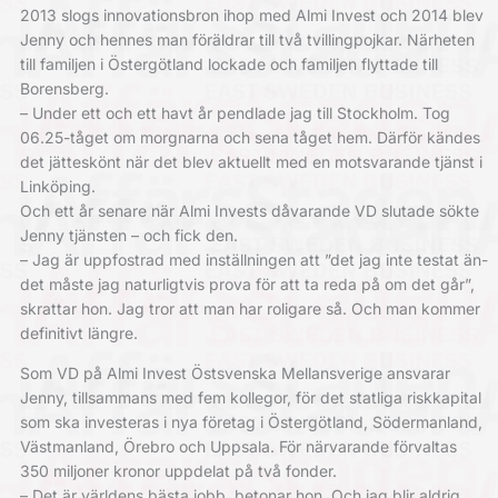
2013 slogs innovationsbron ihop med Almi Invest och 2014 blev
Jenny och hennes man föräldrar till två tvillingpojkar. Närheten
till familjen i Östergötland lockade och familjen flyttade till
Borensberg.
– Under ett och ett havt år pendlade jag till Stockholm. Tog
06.25-tåget om morgnarna och sena tåget hem. Därför kändes
det jätteskönt när det blev aktuellt med en motsvarande tjänst i
Linköping.
Och ett år senare när Almi Invests dåvarande VD slutade sökte
Jenny tjänsten – och fick den.
– Jag är uppfostrad med inställningen att ”det jag inte testat än-
det måste jag naturligtvis prova för att ta reda på om det går”,
skrattar hon. Jag tror att man har roligare så. Och man kommer
definitivt längre.
Som VD på Almi Invest Östsvenska Mellansverige ansvarar
Jenny, tillsammans med fem kollegor, för det statliga riskkapital
som ska investeras i nya företag i Östergötland, Södermanland,
Västmanland, Örebro och Uppsala. För närvarande förvaltas
350 miljoner kronor uppdelat på två fonder.
– Det är världens bästa jobb, betonar hon. Och jag blir aldrig