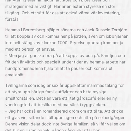
strategier med är viktigt. Här är en extern styrelse en stor
tillgång. Och ett sätt för oss att också värna vår investering,
förstås.
Hemma i Borensberg hjälper sönerna och Jack Russeln Torbjörn
till att koppla av och komma ner på jorden, även om jobbhjärnan
inte helt stängs av klockan 17.00. Styrelseuppdrag kommer ju
med ett personligt ansvar.
– Men jag är ganska bra på att koppla av och på. Familjen och
fritiden är viktig och speciellt under tider av hemma-arbete har
hundpromenaderna hjälp till att ta pauser och komma ut
emellanåt.
Tvillingarna som idag är sex år uppskattar mammas talang för
att styra upp härliga familjeutflykter och hitta mysiga
smultronställen. Det kan vara ett litet gårdscafé eller en ny
vandringsled att besöka med matsäck i ryggsäcken.
– Jag har också en romantiserad dröm om att tälta. Att dricka
ett glas vin, sittande i tältöppningen och titta på solnedgången.
Denna vision delar dock inte övriga familjen, så vi får väl se om
det blir en campinghelg någon gång, skrattar hon.