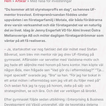
Hem
Artiklar
Med näsa för investeringar
”Du kommer att bli styrelseproffs en dag”, sa hennes UF-
mentor trosvisst. Entreprenörsandan föddes under
uppväxten i en företagarfamilj i Motala, där båda föräldrarna
drev varsin verksamhet och där företagandet var en naturlig
del av livet. Idag är Jenny Engerfelt VD för Almi Invest Östra
Mellansverige AB och möter dagligen företagardrömmar som
väntar på att få realiseras.
– Ja, startskottet var nog faktiskt det där mötet med Stefan
Båverud, som blev min mentor när jag drev UF-företag på
gymnasiet. Affärsidén var servetter med Vadstena-motiv och
jag hade ett säljmöte med honom på hans kontor. Han köpte väl
någon låda, men frågade sen ”Vad gör du i eftermiddag?” ”Tja…
inget speciellt” svarade jag. ”Bra” sa han. ”För jag har bokat in
ett antal möten i eftermiddag som jag vill att du följer med på”
Och sedan fick jag ta rygg på honom, delta på sälj- och
strategimöten, se och lära. Och det var verkligen så lärorikt.
Efter gymnasiet följde sedan utbildning i Enterprising & Business
Development vid Växjö universitet, där de teoretiska delarna