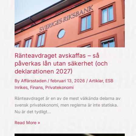
Ränteavdraget avskaffas – så
påverkas lån utan säkerhet (och
deklarationen 2027)
By
Affärsstaden
/
februari 13, 2026
/
Artiklar
,
ESB
Inrikes
,
Finans
,
Privatekonomi
Ränteavdraget är en av de mest välkända delarna av
svensk privatekonomi, men reglerna är inte statiska.
Nu är det tydligt…
Read More »