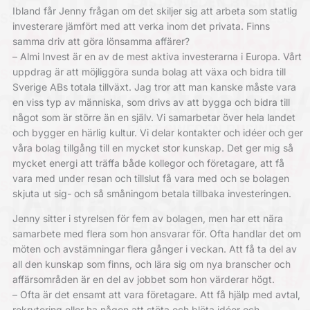
Ibland får Jenny frågan om det skiljer sig att arbeta som statlig
investerare jämfört med att verka inom det privata. Finns
samma driv att göra lönsamma affärer?
– Almi Invest är en av de mest aktiva investerarna i Europa. Vårt
uppdrag är att möjliggöra sunda bolag att växa och bidra till
Sverige ABs totala tillväxt. Jag tror att man kanske måste vara
en viss typ av människa, som drivs av att bygga och bidra till
något som är större än en själv. Vi samarbetar över hela landet
och bygger en härlig kultur. Vi delar kontakter och idéer och ger
våra bolag tillgång till en mycket stor kunskap. Det ger mig så
mycket energi att träffa både kollegor och företagare, att få
vara med under resan och tillslut få vara med och se bolagen
skjuta ut sig- och så småningom betala tillbaka investeringen.
Jenny sitter i styrelsen för fem av bolagen, men har ett nära
samarbete med flera som hon ansvarar för. Ofta handlar det om
möten och avstämningar flera gånger i veckan. Att få ta del av
all den kunskap som finns, och lära sig om nya branscher och
affärsområden är en del av jobbet som hon värderar högt.
– Ofta är det ensamt att vara företagare. Att få hjälp med avtal,
rekrytering eller ha någon att stöta och blöta idéer och