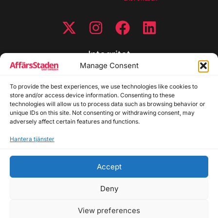
Integritet
Manage Consent
Integritetspolicy
Cookiepolicy
To provide the best experiences, we use technologies like cookies to
store and/or access device information. Consenting to these
Disclaimer
technologies will allow us to process data such as browsing behavior or
Redaktionell policy
unique IDs on this site. Not consenting or withdrawing consent, may
Utgivarinformation
adversely affect certain features and functions.
Hantera tjänster
Kontakta oss
Accept
Allmänna frågor: info@affarsstaden.se | Tipsa
redaktionen: tips@affarsstaden.se | Annonsera:
Deny
annons@affarsstaden.se
View preferences
© 2026 Affärsstaden.se | 2025 Alla rättigheter