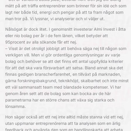
mätt på att träffa entreprenörer som brinner för sin idé och som
lagt ner både tid, energi och pengar på att ta fram något som
man tror på. Vi lyssnar, vi analyserar och vi väljer ut.
Nålsögat är dock litet. I genomsnitt investerar Almi Invest i åtta
eller nio bolag per år i de fem länen, vilket betyder att
95procent av alla sökande får ett nej.
– Visst är det otroligt jobbigt att behöva säga nej till någon som
verkligen vill. Men vi gör ordentliga genomlysningar av varje
bolag och behöver se att det finns ett antal uppfyllda kriterier
för att det ska vara försvarbart att satsa. Bland annat ska det
finnas gedigen branscherfarenhet, en tillväxt på marknaden,
gärna forskningsbakgrund, teknikhöjd, skalbarhet och inte minst
ett väl sammansatt team med blandade kompetenser. Vi har
genom åren sett att de bolag som kan bocka av de här
parametrarna har en större chans att växa sig starka och
lönsamma.
Hon säger också att ett nej inte alltid måste stanna vid ett nej,
utan uppmanar entreprenörerna att ta analysen som en ärlig
feedback och använda den som en handlingskarta att arbeta