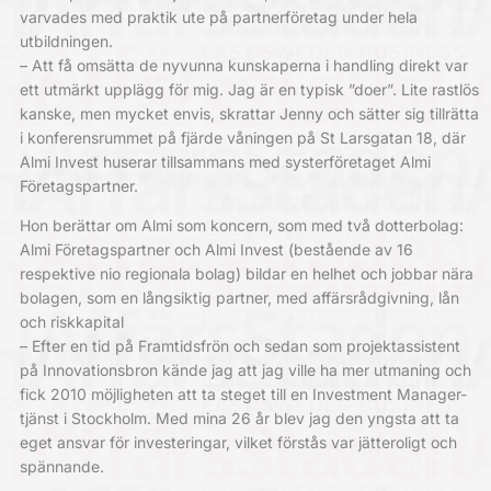
varvades med praktik ute på partnerföretag under hela
utbildningen.
– Att få omsätta de nyvunna kunskaperna i handling direkt var
ett utmärkt upplägg för mig. Jag är en typisk ”doer”. Lite rastlös
kanske, men mycket envis, skrattar Jenny och sätter sig tillrätta
i konferensrummet på fjärde våningen på St Larsgatan 18, där
Almi Invest huserar tillsammans med systerföretaget Almi
Företagspartner.
Hon berättar om Almi som koncern, som med två dotterbolag:
Almi Företagspartner och Almi Invest (bestående av 16
respektive nio regionala bolag) bildar en helhet och jobbar nära
bolagen, som en långsiktig partner, med affärsrådgivning, lån
och riskkapital
– Efter en tid på Framtidsfrön och sedan som projektassistent
på Innovationsbron kände jag att jag ville ha mer utmaning och
fick 2010 möjligheten att ta steget till en Investment Manager-
tjänst i Stockholm. Med mina 26 år blev jag den yngsta att ta
eget ansvar för investeringar, vilket förstås var jätteroligt och
spännande.