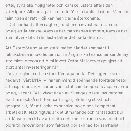
efter, syna alla möjligheter och kanske justera affärsidén
ytterligare. Alla bolag är inte redo för riskkapital just nu. Men när
tajmingen är rätt – då kan man gärna återkomma.
– Det har hänt att vi sagt nej först, men investerat i samma
bolag ett år senare. Kanske har marknaden ändrats, kanske har
idén utvecklats. I de flesta fall är det båda delarna.
Att Östergötland är en stark region när det kommer till
teknikstarka innovationer inom många olika branscher ser Jenny
inte minst genom att Almi Invest Östra Mellansverige gjort ett
stort antal investeringar här.
– Vi är region med en stark företagaranda. Det ligger liksom
nedärvt i vårt DNA. Vi har en mängd spännande företagarresor
att inspireras av, vi har universitetet som knoppar av spännande
bolag, vi har LEAD, vilket är en av Sveriges bästa inkubatorer.
Här finns också rätt förutsättningar, både logistiskt och
geografiskt, för att locka expansiva bolag och kompetent
arbetskraft. Naturligtvis är det utmanande och fantastiskt kul
att få vara en del av allt detta och kanske kunna vara med och
bidra till innovationer som faktiskt gör skillnad för samhället.