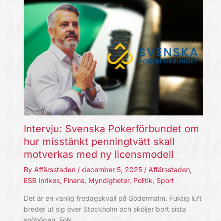
Intervju: Svenska Pokerförbundet om
hur misstänkt penningtvätt skall
motverkas med ny licensmodell
By
Affärsstaden
/
december 5, 2025
/
Affärsstaden
,
ESB Inrikes
,
Finans
,
Myndigheter
,
Politik
,
Sport
Det är en vanlig fredagskväll på Södermalm. Fuktig luft
breder ut sig över Stockholm och sköljer bort sista
snöhögen. Folk…