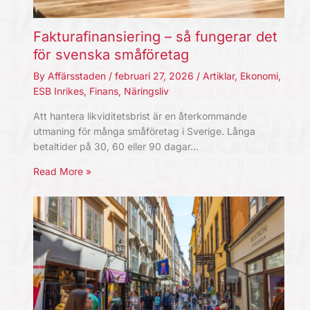
Fakturafinansiering – så fungerar det
för svenska småföretag
By
Affärsstaden
/
februari 27, 2026
/
Artiklar
,
Ekonomi
,
ESB Inrikes
,
Finans
,
Näringsliv
Att hantera likviditetsbrist är en återkommande
utmaning för många småföretag i Sverige. Långa
betaltider på 30, 60 eller 90 dagar…
Read More »