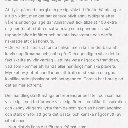
Att fylla på med energi och ge sig själv tid för återhämtning är
alltid viktigt, men det har kanske blivit ännu tydligare efter
vårens underliga läge där Almi Invest fick tilldelat 400 extra
miljoner för att stötta utsatta bolag som i pandemins spår
tappade både intäkter och privata investerare och därför
riskerade att gå i konkurs.
– Det var ett intensivt första halvår, men i kris är det bara att
kavla upp ärmarna och jobba på. Och egentligen så är det ju
faktiskt lite av vår vardag – att inte veta något om framtiden,
vad som kommer att hända eller hur långt man ska planera.
Mycket av jobbet handlar om att trolla med knäna och göra
kvalificerade gissningar och antaganden. Corona har bara gjort
det än mer extremt.
Den handlingskraft många entreprenörer besitter, och som har
visat sig – och fortfarande visar sig, är en stor källa till inspiration
och Jenny vill gärna lyfta fram de som gjort en helomvändning
och ställt om för att göra det bästa, och kanske något nytt, av
situationen.
– Naturligtvis finns det företag, främst inom