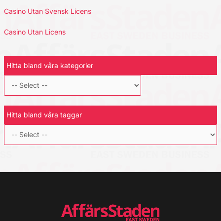
Casino Utan Svensk Licens
Casino Utan Licens
Hitta bland våra kategorier
Hitta bland våra taggar