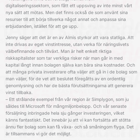
digitaliseringssektorn, som fått ett uppsving av inte minst vårt
nya sätt att mötas. Men det finns också de som använt sina
resurser till att börja tillverka något annat och anpassa sina
erbjudanden, istället för att ge upp.
Jenny säger att det är en av Almis styrkor att vara statliga. Att
inte drivas av eget vinstintresse, utan verka för näringslivets
välbefinnande och tillväxt. Man är helt enkelt riktiga
riskkapitalister som tar verkliga risker när man går in med
kapital långt innan bolagen själva kan bära sina kostnader. Och
att många privata investerare ofta väljer att gå in i de bolag som
man väljer, för de vet att beslutet föregåtts av en ordentlig
genomlysning och har de bästa förutsättningarna att generera
vinst tillbaka.
– Ett strålande exempel från vår region är Simplygon, som ju
såldes till Microsoft för mångmiljonbelopp. Och vår senaste
försäljning inbringade hela sju gånger investeringen, vilket
känns fantastiskt. Det innebär ju att vi kan fortsätta att stötta
ännu fler bolag som kan få växa- och så småningom flyga. Det
är tillsammans vi gör det möjligt.