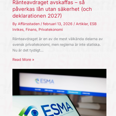
Ränteavdraget avskaffas – så
påverkas lån utan säkerhet (och
deklarationen 2027)
By
Affärsstaden
/
februari 13, 2026
/
Artiklar
,
ESB
Inrikes
,
Finans
,
Privatekonomi
Ränteavdraget är en av de mest välkända delarna av
svensk privatekonomi, men reglerna är inte statiska.
Nu är det tydligt…
Read More »