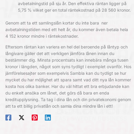
avbetalningstid på sju år. Den effektiva räntan ligger på
5,75 % vilket ger en total räntekostnad på 28 560 kronor.
Genom att ta ett samlingslån kortar du inte bara ner
avbetalningstiden med ett helt år, du kommer även betala hela
4 152 kronor mindre i räntekostnader.
Eftersom räntan kan variera en hel del beroende på låntyp och
långivare gäller det att verkligen jämföra lånen innan du
bestämmer dig. Minsta procentsats kan innebära många tusen
kronor i längden, något som syns tydligt i exemplet ovanför. Hos
jämförelsesajter som exempelvis Sambla kan du tydligt se hur
mycket du har möjlighet att spara samt vad ditt nya lån kommer
kosta hos olika banker. Har du väl hittat ett bra erbjudande kan
du enkelt ansöka om lånet, det görs då bara en enda
kreditupplysning. Ta tag i dina lån och din privatekonomi genom
att ta ett billig privatlån och samla dina mindre lån i ett!