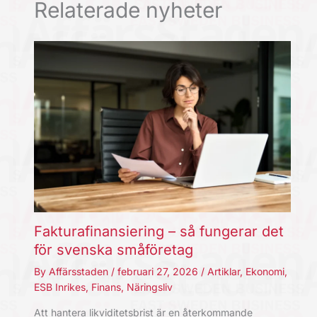
Relaterade nyheter
Fakturafinansiering – så fungerar det
för svenska småföretag
By
Affärsstaden
/
februari 27, 2026
/
Artiklar
,
Ekonomi
,
ESB Inrikes
,
Finans
,
Näringsliv
Att hantera likviditetsbrist är en återkommande