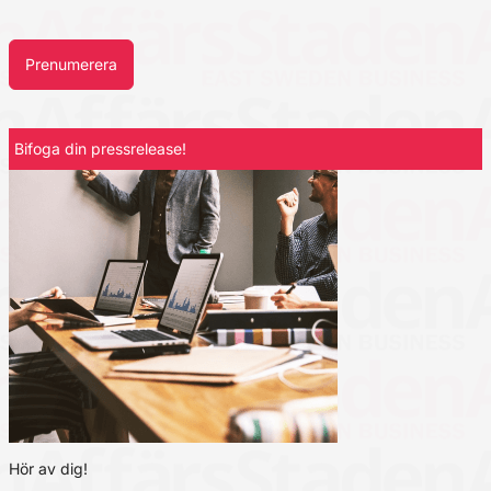
Prenumerera
Bifoga din pressrelease!
Hör av dig!