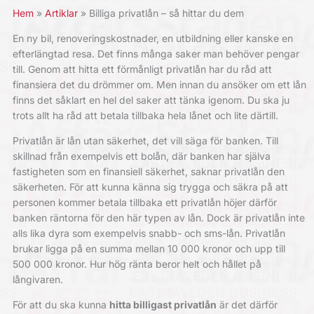
Hem
Artiklar
Billiga privatlån – så hittar du dem
En ny bil, renoveringskostnader, en utbildning eller kanske en
efterlängtad resa. Det finns många saker man behöver pengar
till. Genom att hitta ett förmånligt privatlån har du råd att
finansiera det du drömmer om. Men innan du ansöker om ett lån
finns det såklart en hel del saker att tänka igenom. Du ska ju
trots allt ha råd att betala tillbaka hela lånet och lite därtill.
Privatlån är lån utan säkerhet, det vill säga för banken. Till
skillnad från exempelvis ett bolån, där banken har själva
fastigheten som en finansiell säkerhet, saknar privatlån den
säkerheten. För att kunna känna sig trygga och säkra på att
personen kommer betala tillbaka ett privatlån höjer därför
banken räntorna för den här typen av lån. Dock är privatlån inte
alls lika dyra som exempelvis snabb- och sms-lån. Privatlån
brukar ligga på en summa mellan 10 000 kronor och upp till
500 000 kronor. Hur hög ränta beror helt och hållet på
långivaren.
För att du ska kunna
hitta billigast privatlån
är det därför