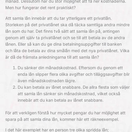
månad. Dessutom har du stor möjlighet att få ner kostnaderna.
Men hur fungerar det rent praktiskt?
Att samla lån innebär att du tar ytterligare ett privatlån.
Storleken på det privatlånet ska då täcka samtliga andra mindre
lån som du har. Det finns två sätt att samla lån på, antingen
genom att själv ta privatlånet och se till att betala av de andra
lånen. Eller så kan du ge dina betalningsuppgifter till banken
och låta de betala av dina smålån med det nya privatlånet. Vilka
är då de främsta anledningarna till att samla lån?
Du sänker din månadskostnad. Eftersom du genom ett
enda lån slipper flera olika avgifter och tilläggsavgifter blir
även månadskostnaden lägre.
Du kan betala av lånet snabbare. De allra flesta som väljer
att samla lån sänker sin månadskostnad, vilket också
innebär att du kan betala av lånet snabbare.
För att verkligen förstå hur mycket pengar du har möjlighet att
spara på att samla dina lån, kommer här ett räkneexempel.
I det här exemplet har en person tre olika spridda lån;