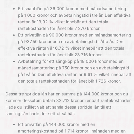
Ett snabblån på 36 000 kronor med månadsamortering
på 1 000 kronor och avbetalningstid i tre år. Den effektiva
räntan är 13,92 % vilket innebär att den totala
räntekostnaden för lånet blir 7 270 kronor.
Ett privatlån på 90 000 kronor med en månadsamortering
på 937,50 kronor och en avbetalningstid i åtta år. Den
effektiva räntan är 6,72 % vilket innebär att den totala
räntekostnaden för lånet blir 23 716 kronor.
Avbetalning för ett sängköp på 18 000 kronor med en
månadsamortering på 750 kronor och en avbetalningstid
på två år. Den effektiva räntan är 9,61 % vilket innebär att
den totala räntekostnaden för lånet blir 1 726 kronor.
Dessa tre spridda lån har en summa på 144 000 kronor och du
kommer dessutom betala 32 712 kronor i enbart räntekostnader.
Hade du istället valt att samla dessa spridda lån till ett
samlingslån hade det sett ut så här:
Ett privatlån på 144 000 kronor med en
amorteringskostnad på 1 714 kronor i månaden med en