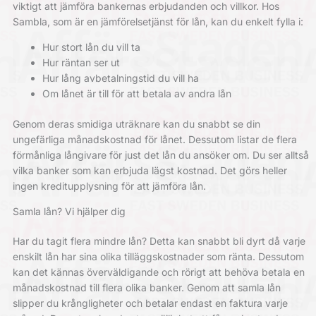
viktigt att jämföra bankernas erbjudanden och villkor. Hos
Sambla, som är en jämförelsetjänst för lån, kan du enkelt fylla i:
Hur stort lån du vill ta
Hur räntan ser ut
Hur lång avbetalningstid du vill ha
Om lånet är till för att betala av andra lån
Genom deras smidiga uträknare kan du snabbt se din
ungefärliga månadskostnad för lånet. Dessutom listar de flera
förmånliga långivare för just det lån du ansöker om. Du ser alltså
vilka banker som kan erbjuda lägst kostnad. Det görs heller
ingen kreditupplysning för att jämföra lån.
Samla lån? Vi hjälper dig
Har du tagit flera mindre lån? Detta kan snabbt bli dyrt då varje
enskilt lån har sina olika tilläggskostnader som ränta. Dessutom
kan det kännas överväldigande och rörigt att behöva betala en
månadskostnad till flera olika banker. Genom att samla lån
slipper du krångligheter och betalar endast en faktura varje