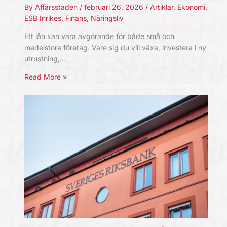
By
Affärsstaden
/
februari 26, 2026
/
Artiklar
,
Ekonomi
,
ESB Inrikes
,
Finans
,
Näringsliv
Ett lån kan vara avgörande för både små och
medelstora företag. Vare sig du vill växa, investera i ny
utrustning,…
Read More »