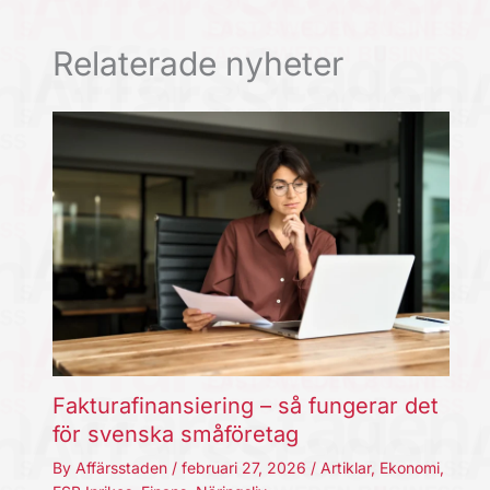
Relaterade nyheter
Fakturafinansiering – så fungerar det
för svenska småföretag
By
Affärsstaden
/
februari 27, 2026
/
Artiklar
,
Ekonomi
,