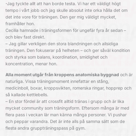
-Jag tyckte allt att han borde testa. Vi har ett väldigt högt
tempo i vårt jobb och jag skulle absolut inte orka hålla det om
det inte vore för träningen. Den ger mig väldigt mycket,
framhåller hon.
Cecilia hamnade i träningsformen för ungefär fyra år sedan –
och blev fast direkt.
– Jag gillar verkligen den stora blandningen och allsidiga
träningen. Den fokuserar på helheten – och ger såväl kondition
och styrka som balans, koordination, smidighet och
koncentration, menar hon.
Alla moment utgår från kroppens anatomiska byggnad
och är
naturliga. Vissa träningsmoment innefattar en stång,
medicinboll, boxar, kroppsvikten, romerska ringar, hopprep och
så kallade kettlebells.
– En stor fördel är att crossfit alltid tränas i grupp och är lika
mycket community som träningsform. Eftersom många är med
flera pass i veckan lär man känna många personer. Vi pushar
och peppar varandra. Det är inte alls på samma sätt som de
flesta andra gruppträningspass på gym.