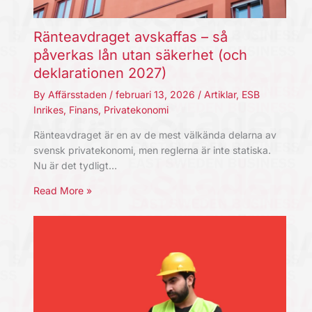
Ränteavdraget avskaffas – så
påverkas lån utan säkerhet (och
deklarationen 2027)
By
Affärsstaden
/
februari 13, 2026
/
Artiklar
,
ESB
Inrikes
,
Finans
,
Privatekonomi
Ränteavdraget är en av de mest välkända delarna av
svensk privatekonomi, men reglerna är inte statiska.
Nu är det tydligt…
Read More »