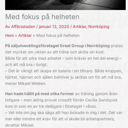
Med fokus på helheten
Av
Affärsstaden
/
januari 13, 2020
/
Artiklar
,
Norrköping
Hem
Artiklar
Med fokus på helheten
På säljutvecklingsföretaget Great Group i Norrköping
pratas
det mycket om vikten av att träna och sköta sin kost.
Både för att orka med arbetet – som kräver en hel del energi –
och att må bra i övrigt.
– Det är viktigt att skapa en balans i sin tillvaro. Både kroppen,
hjärtat, hjärnan och själen behöver ju skötas om för att må bra,
menar Mikael Weléen.
Han hade hållit på med olika former
av träning genom åren
tidigare – men aldrig provat crossfit förrän Cecilia Sandqvist
kom in som en av tre delägare i företaget i våras.
– Vet inte om jag ska säga att hon lockade in mig i det. Det var
mer eller mindre ett krav för att vi skulle bli arbetspartners,
skrattar Mikael.