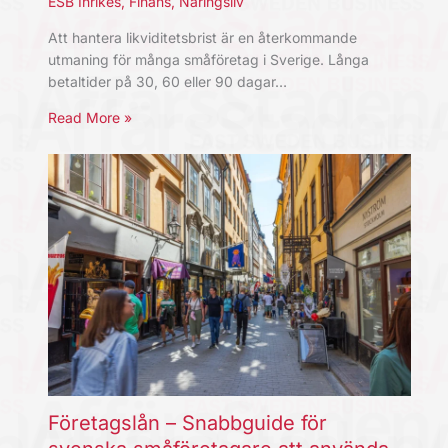
ESB Inrikes
,
Finans
,
Näringsliv
Att hantera likviditetsbrist är en återkommande
utmaning för många småföretag i Sverige. Långa
betaltider på 30, 60 eller 90 dagar…
Read More »
Företagslån – Snabbguide för