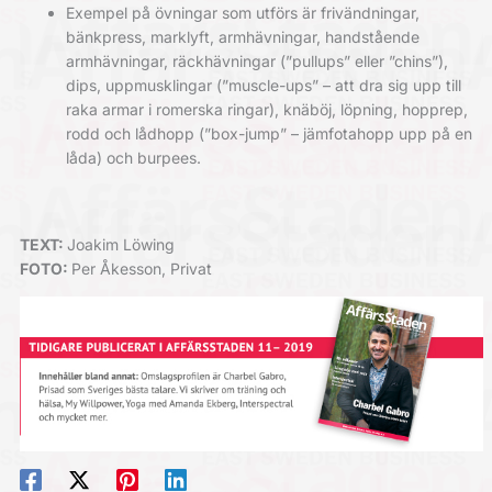
Exempel på övningar som utförs är frivändningar,
bänkpress, marklyft, armhävningar, handstående
armhävningar, räckhävningar (”pullups” eller ”chins”),
dips, uppmusklingar (”muscle-ups” – att dra sig upp till
raka armar i romerska ringar), knäböj, löpning, hopprep,
rodd och lådhopp (”box-jump” – jämfotahopp upp på en
låda) och burpees.
TEXT:
Joakim Löwing
FOTO:
Per Åkesson, Privat