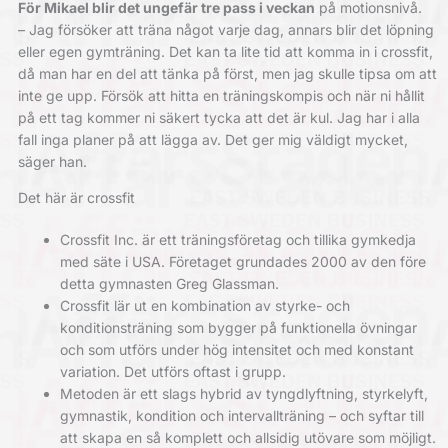
För Mikael blir det ungefär tre pass i veckan
på motionsnivå.
– Jag försöker att träna något varje dag, annars blir det löpning
eller egen gymträning. Det kan ta lite tid att komma in i crossfit,
då man har en del att tänka på först, men jag skulle tipsa om att
inte ge upp. Försök att hitta en träningskompis och när ni hållit
på ett tag kommer ni säkert tycka att det är kul. Jag har i alla
fall inga planer på att lägga av. Det ger mig väldigt mycket,
säger han.
Det här är crossfit
Crossfit Inc. är ett träningsföretag och tillika gymkedja
med säte i USA. Företaget grundades 2000 av den före
detta gymnasten Greg Glassman.
Crossfit lär ut en kombination av styrke- och
konditionsträning som bygger på funktionella övningar
och som utförs under hög intensitet och med konstant
variation. Det utförs oftast i grupp.
Metoden är ett slags hybrid av tyngdlyftning, styrkelyft,
gymnastik, kondition och intervallträning – och syftar till
att skapa en så komplett och allsidig utövare som möjligt.