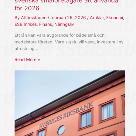
svenska småföretagare att använda
för 2026
By
Affärsstaden
/
februari 26, 2026
/
Artiklar
,
Ekonomi
,
ESB Inrikes
,
Finans
,
Näringsliv
Ett lån kan vara avgörande för både små och
medelstora företag. Vare sig du vill växa, investera i ny
utrustning,…
Read More »