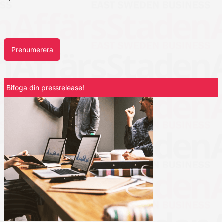
Prenumerera
Bifoga din pressrelease!