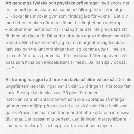
Att genomgå fysiska och psykiska prövningar
med andra ger
en speciell gemenskap och sammanhållning. Inte sällan utgör
CF-boxar lika mycket gym som “fritidsgård för vuxna”. Det blir
med tiden en plats där man känner tillhörighet och vänskap.
– Jobbar man heltid och har småbarn är det inte precis lätt att
få tiden att räcka till. Då är det ofta den egna träningen som blir
lidande. Men tack vare att jag kör en morgonträning klockan
halv sex och tre lunchträningar kan jag komma upp till mellan
fem och åtta pass per vecka. På söndagar håller jag även i ett
pass som mina och Mikaels barn är med i. Ja, han själv också,
ler Cissi.
All träning har gjort att hon kan tävla på elitnivå också.
Det blir
ungefär fem-sex tävlingar per år, där 36-åringen tillhör topp fem
i hela Sverige i åldersklassen 35 plus för damer.
-Det kan vara ett antal moment som ska upprepas så många
gånger som möjligt på en viss tid eller så är det först i mål som
gäller. Precis som när man tränar är det ofta korta och intensiva
tävlingar. Det passar mig perfekt. Jag är ingen maratonlöpare
som bara maler på – och uppskattar variationen mycket.