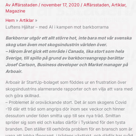
Av
Affärsstaden
/
november 17, 2020
/
Affärsstaden
,
Artiklar
,
Magazine
Hem
Artiklar
Luftens Hjältar – med AI i kampen mot barkborrarna
Barkborrar utgör ett allt större hot, inte bara mot vår svenska
skog utan även mot skogsindustrin världen över.
– Härom året gick ett område i Canada, lika stort som hela
Sverige, till spillo på grund av barkborreangrepp berättar
Josef Carlson, Business developer och Market manager på
Arboair.
Arboair är StartUp-bolaget som föddes ur en frustration över
skogsindustrins alarmerande rapporter och en vilja att vara med
och göra skillnad.
– Problemet är oroväckande stort. Det är som skogens Covid
-19 där ett träd som angrips dör inom sex veckor och hinner
dessutom under tiden smitta upp till sex nya träd. Smittan
sprider sig som eld och kallas därför i Tyskland för den tysta
branden. Den ställer till oerhörda problem för en bransch som är
vana att jobba långsamt, i trädens växttakt, och därför har svårt