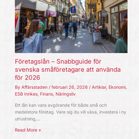
Företagslån – Snabbguide för
svenska småföretagare att använda
för 2026
By
Affärsstaden
/
februari 26, 2026
/
Artiklar
,
Ekonomi
,
ESB Inrikes
,
Finans
,
Näringsliv
Ett lån kan vara avgörande för både små och
medelstora företag. Vare sig du vill växa, investera i ny
utrustning,…
Read More »