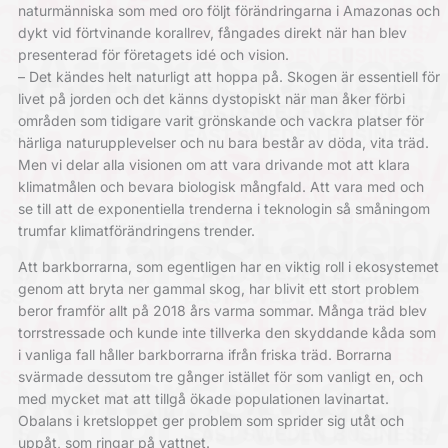
naturmänniska som med oro följt förändringarna i Amazonas och
dykt vid förtvinande korallrev, fångades direkt när han blev
presenterad för företagets idé och vision.
– Det kändes helt naturligt att hoppa på. Skogen är essentiell för
livet på jorden och det känns dystopiskt när man åker förbi
områden som tidigare varit grönskande och vackra platser för
härliga naturupplevelser och nu bara består av döda, vita träd.
Men vi delar alla visionen om att vara drivande mot att klara
klimatmålen och bevara biologisk mångfald. Att vara med och
se till att de exponentiella trenderna i teknologin så småningom
trumfar klimatförändringens trender.
Att barkborrarna, som egentligen har en viktig roll i ekosystemet
genom att bryta ner gammal skog, har blivit ett stort problem
beror framför allt på 2018 års varma sommar. Många träd blev
torrstressade och kunde inte tillverka den skyddande kåda som
i vanliga fall håller barkborrarna ifrån friska träd. Borrarna
svärmade dessutom tre gånger istället för som vanligt en, och
med mycket mat att tillgå ökade populationen lavinartat.
Obalans i kretsloppet ger problem som sprider sig utåt och
uppåt, som ringar på vattnet.