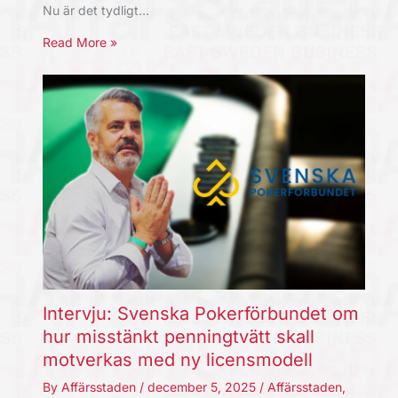
Nu är det tydligt…
Read More »
Intervju: Svenska Pokerförbundet om
hur misstänkt penningtvätt skall
motverkas med ny licensmodell
By
Affärsstaden
/
december 5, 2025
/
Affärsstaden
,