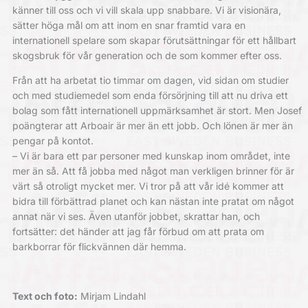
känner till oss och vi vill skala upp snabbare. Vi är visionära,
sätter höga mål om att inom en snar framtid vara en
internationell spelare som skapar förutsättningar för ett hållbart
skogsbruk för vår generation och de som kommer efter oss.
Från att ha arbetat tio timmar om dagen, vid sidan om studier
och med studiemedel som enda försörjning till att nu driva ett
bolag som fått internationell uppmärksamhet är stort. Men Josef
poängterar att Arboair är mer än ett jobb. Och lönen är mer än
pengar på kontot.
– Vi är bara ett par personer med kunskap inom området, inte
mer än så. Att få jobba med något man verkligen brinner för är
värt så otroligt mycket mer. Vi tror på att vår idé kommer att
bidra till förbättrad planet och kan nästan inte pratat om något
annat när vi ses. Även utanför jobbet, skrattar han, och
fortsätter: det händer att jag får förbud om att prata om
barkborrar för flickvännen där hemma.
Text och foto:
Mirjam Lindahl