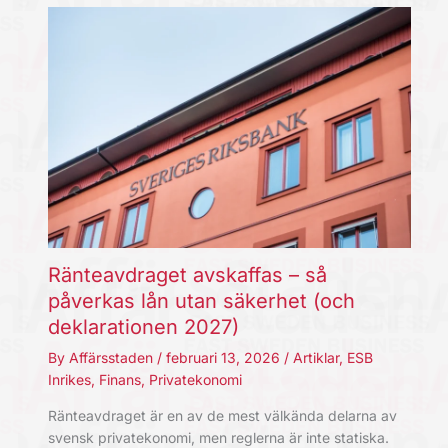
Ränteavdraget avskaffas – så
påverkas lån utan säkerhet (och
deklarationen 2027)
By
Affärsstaden
/
februari 13, 2026
/
Artiklar
,
ESB
Inrikes
,
Finans
,
Privatekonomi
Ränteavdraget är en av de mest välkända delarna av
svensk privatekonomi, men reglerna är inte statiska.