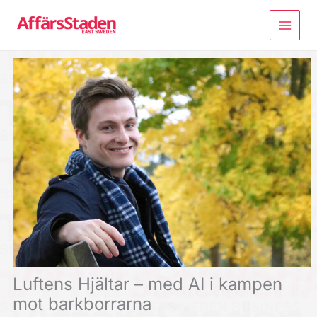
Hoppa
till
innehåll
Luftens Hjältar – med AI i kampen
mot barkborrarna