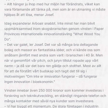
– Allt hänger ju ihop med hur miljön har förändrats, vilket kan
vara förlamande att tänka på, men som är en utmaning vi måste
hjälpas åt att lösa, menar Josef.
Idag expanderar Arboair snabbt. Inte minst har man blivit
uppmärksammad inom skogsbranschen genom vinsten i Paper
Provinces internationella innovationstävling ”What Wood You
Do”.
– Det var galet, ler Josef. Det var så många bra deltagande
bolag och massor av fantastiska idéer, och vi kände oss som
småbarn jämfört med andra som varit i branschen i 40 år. Men
när vi genomfört vår pitch, och juryn tillslut ropade upp vårt
namn – ja då var det bara ren glädje och stolthet. Mest av allt
för att de förstått vårt budskap och tagit det till sig i
motiveringen ”Om inte er innovation fungerar – då fungerar
ingen innovation i bioekonomin.”
Vinsten innebar även 250 000 kronor som kommer investeras i
forskning och teknikutveckling, en ständigt ringande telefon och
många kontakter med såväl nya kunder som investerare.
– Vi har byggt ett momentum. De stora företagen i industrin