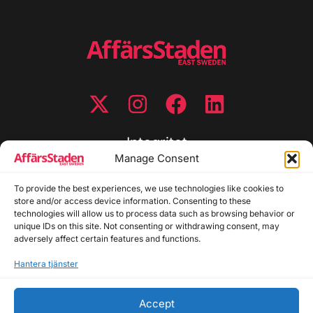
Integritet
Manage Consent
Integritetspolicy
Cookiepolicy
To provide the best experiences, we use technologies like cookies to
store and/or access device information. Consenting to these
Disclaimer
technologies will allow us to process data such as browsing behavior or
Redaktionell policy
unique IDs on this site. Not consenting or withdrawing consent, may
Utgivarinformation
adversely affect certain features and functions.
Hantera tjänster
Kontakta oss
Accept
Allmänna frågor: info@affarsstaden.se | Tipsa