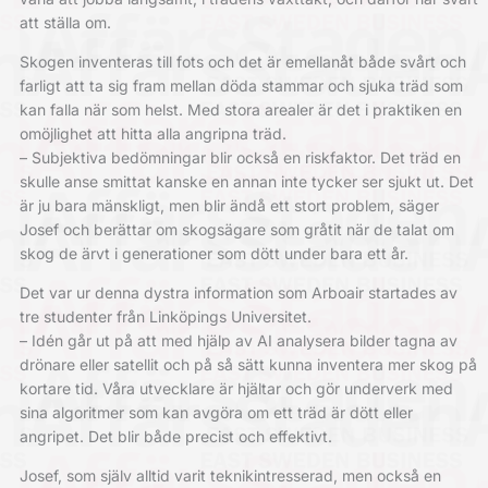
att ställa om.
Skogen inventeras till fots och det är emellanåt både svårt och
farligt att ta sig fram mellan döda stammar och sjuka träd som
kan falla när som helst. Med stora arealer är det i praktiken en
omöjlighet att hitta alla angripna träd.
– Subjektiva bedömningar blir också en riskfaktor. Det träd en
skulle anse smittat kanske en annan inte tycker ser sjukt ut. Det
är ju bara mänskligt, men blir ändå ett stort problem, säger
Josef och berättar om skogsägare som gråtit när de talat om
skog de ärvt i generationer som dött under bara ett år.
Det var ur denna dystra information som Arboair startades av
tre studenter från Linköpings Universitet.
– Idén går ut på att med hjälp av AI analysera bilder tagna av
drönare eller satellit och på så sätt kunna inventera mer skog på
kortare tid. Våra utvecklare är hjältar och gör underverk med
sina algoritmer som kan avgöra om ett träd är dött eller
angripet. Det blir både precist och effektivt.
Josef, som själv alltid varit teknikintresserad, men också en