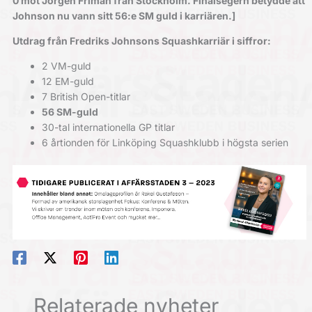
0 mot Jörgen Friman från Stockholm. Finalsegern betydde att
Johnson nu vann sitt 56:e SM guld i karriären.]
Utdrag från Fredriks Johnsons Squashkarriär i siffror:
2 VM-guld
12 EM-guld
7 British Open-titlar
56 SM-guld
30-tal internationella GP titlar
6 årtionden för Linköping Squashklubb i högsta serien
Relaterade nyheter