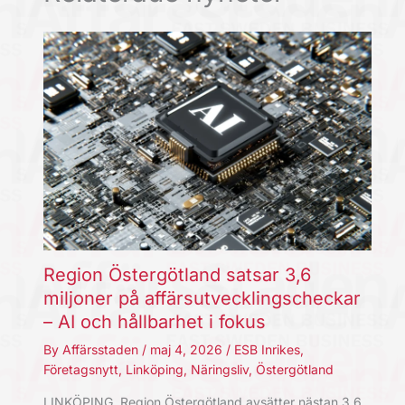
Region Östergötland satsar 3,6
miljoner på affärsutvecklingscheckar
– AI och hållbarhet i fokus
By
Affärsstaden
/
maj 4, 2026
/
ESB Inrikes
,
Företagsnytt
,
Linköping
,
Näringsliv
,
Östergötland
LINKÖPING. Region Östergötland avsätter nästan 3,6