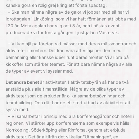
kanske göra en rolig grej kring ett första spadtag.
– Ska man nämna några av de galor vi jobbar med så har vi
Idrottsgalan i ­Linköping, som vi har haft förmånen att jobba med
i 20 år. Motalagalan har vi gjort i 8 år, och i höstas event­
producerade vi för första gången Tjustgalan i Västervik.
– Vi kan hjälpa företag vid mässor med deras mässmontrar och
aktiviteter i montern. Det kan vara att vi hjälper dem med
bemanning eller kanske idéer
runt deras monter. Vi är bra på
kick­offer som stärker teamet. För att bara nämna några av alla
de typer av event vi sysslar med.
Det andra benet
är aktiviteter. I aktivitets­byrån så har de två
anställda plus alla timanställda. Några av de olika typer av
aktiviteter som de erbjuder är olika samarbets­övningar och
teambuilding. Och där har de ett stort utbud av ­aktiviteter att
syssla med.
– Vi samarbetar i princip med alla konferensgårdar och hotell i
regionen. Vi stärker upp konferenserna som ­exempelvis hålls i
Norrköping, Söder­köping eller Rimforsa, genom att erbjuda
aktiviteter. Det är alltifrån det vi kallar ”Utmaningen”, en