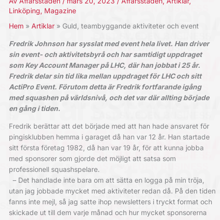
Av
Affärsstaden
/
mars 20, 2023
/
Affärsstaden
,
Artiklar
,
Linköping
,
Magazine
Hem
Artiklar
Guld, teambyggande aktiviteter och event
Fredrik Johnson har sysslat med event hela livet. Han driver
sin event- och aktivitetsbyrå och har samtidigt uppdraget
som Key Account Manager på LHC, där han jobbat i 25 år.
Fredrik delar sin tid lika mellan uppdraget för LHC och sitt
ActiPro Event. Förutom detta är Fredrik fortfarande igång
med squashen på världsnivå, och det var där allting började
en gång i tiden.
Fredrik berättar att det började med att han hade ansvaret för
pingisklubben ­hemma i garaget då han var 12 år. Han ­startade
sitt första företag 1982, då han var 19 år, för att kunna jobba
med ­sponsorer som gjorde det möjligt att satsa som
professionell squashspelare.
– Det handlade inte bara om att sätta en logga på min tröja,
utan jag jobbade mycket med aktiviteter redan då. På den tiden
fanns inte mejl, så jag satte ihop newsletters i tryckt format och
skickade ut till dem varje månad och hur mycket sponsorerna