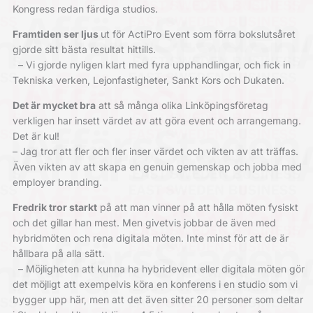
Kongress redan färdiga studios.
Framtiden ser ljus
ut för ActiPro Event som förra bokslutsåret
gjorde sitt bästa resultat hittills.
– Vi gjorde nyligen klart med fyra upphandlingar, och fick in
Tekniska verken, Lejonfastigheter, Sankt Kors och Dukaten.
Det är mycket bra
att så många olika Linköpingsföretag
verkligen har insett värdet av att göra event och arrangemang.
Det är kul!
– Jag tror att fler och fler inser värdet och vikten av att träffas.
Även vikten av att skapa en genuin gemenskap och jobba med
employer branding.
Fredrik tror starkt
på att man vinner på att hålla möten fysiskt
och det gillar han mest. Men givetvis jobbar de även med
hybridmöten och rena digitala möten. Inte minst för att de är
hållbara på alla sätt.
– Möjligheten att kunna ha hybrid­event eller digitala möten gör
det ­möjligt att exempelvis köra en ­konferens i en studio som vi
bygger upp här, men att det även sitter 20 personer som deltar