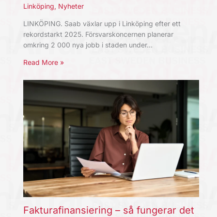
Linköping
,
Nyheter
LINKÖPING. Saab växlar upp i Linköping efter ett
rekordstarkt 2025. Försvarskoncernen planerar
omkring 2 000 nya jobb i staden under…
Read More »
Fakturafinansiering – så fungerar det