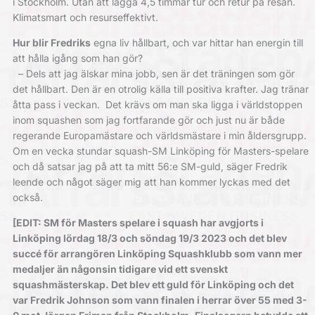
i Stockholm. Utan att lägga ­4,5 timmar tur och retur på resan.
Klimatsmart och resurseffektivt.
Hur blir Fredriks
egna liv hållbart, och var hittar han energin till
att hålla igång som han gör?
– Dels att jag älskar mina jobb, sen är det träningen som gör
det hållbart. Den är en otrolig källa till positiva krafter. Jag tränar
åtta pass i veckan.
Det krävs om man ska ligga i världstoppen
inom ­squashen som jag fortfarande gör och just nu är både
regerande Europa­mästare och världsmästare i min åldersgrupp.
Om en vecka stundar squash-SM Linköping för Masters-spelare
och då
satsar jag på att ta mitt 56:e SM-guld, säger Fredrik
leende och något säger mig att han kommer lyckas med det
också.
[EDIT:
SM för Masters spelare i squash har avgjorts i
Linköping lördag 18/3 och söndag 19/3 2023 och det blev
succé för arrangören Linköping Squashklubb som vann mer
medaljer än någonsin tidigare vid ett svenskt
squashmästerskap. Det blev ett guld för Linköping och det
var Fredrik Johnson som vann finalen i herrar över 55 med 3-