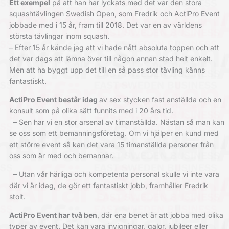
Ett exempel
på att han har lyckats med det var den stora
squashtävlingen Swedish Open, som Fredrik och ActiPro Event
jobbade med i 15 år, fram till 2018. Det var en av världens
största tävlingar inom squash.
– Efter 15 år kände jag att vi hade nått absoluta toppen och att
det var dags att lämna över till någon annan stad helt enkelt.
Men att ha byggt upp det till en så pass stor tävling känns
fantastiskt.
ActiPro Event består idag
av sex stycken fast anställda och en
konsult som på olika sätt funnits med i 20 års tid.
– Sen har vi en stor arsenal av tim­anställda. Nästan så man kan
se oss som ett bemanningsföretag. Om vi hjälper en kund med
ett större event så kan det vara 15 timanställda personer från
oss som är med och bemannar.
– Utan vår härliga och kompetenta personal skulle vi inte vara
där vi är idag, de gör ett fantastiskt jobb, framhåller Fredrik
stolt.
ActiPro Event har två ben
, där ena benet är att jobba med olika
typer av event. Det kan vara invigningar, galor, jubileer eller