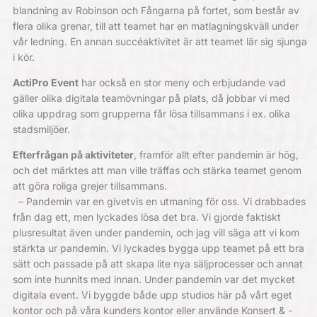
blandning av Robinson och Fångarna på fortet, som består av
flera olika grenar, till att teamet har en matlagningskväll under
vår ledning. En annan succéaktivitet är att teamet lär sig sjunga
i kör.
ActiPro Event
har också en stor meny och erbjudande vad
gäller olika digitala teamövningar på plats, då jobbar vi med
olika uppdrag som grupperna får lösa tillsammans i ex. olika
stadsmiljöer.
Efterfrågan på aktiviteter
, framför allt ­efter pandemin är hög,
och det märktes att man ville träffas och stärka teamet genom
att göra roliga grejer tillsammans.
– Pandemin var en givetvis en ­utmaning för oss. Vi drabbades
från dag ett, men lyckades lösa det bra. Vi gjorde faktiskt
plusresultat även under pandemin, och jag vill säga att vi kom
stärkta ur pandemin. Vi lyckades bygga upp
teamet på ett bra
sätt och passade på att skapa lite nya säljprocesser och ­annat
som inte hunnits med innan. Under pandemin var det mycket
digitala event. Vi byggde både upp studios här på vårt eget
kontor och på våra kunders kontor eller använde Konsert & ­