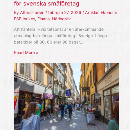
för svenska småföretag
By
Affärsstaden
/
februari 27, 2026
/
Artiklar
,
Ekonomi
,
ESB Inrikes
,
Finans
,
Näringsliv
Att hantera likviditetsbrist är en återkommande
utmaning för många småföretag i Sverige. Långa
betaltider på 30, 60 eller 90 dagar…
Read More »