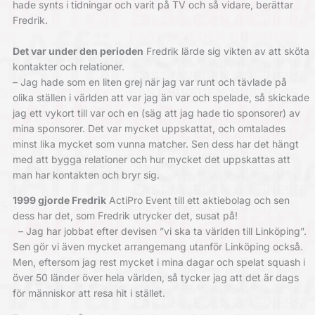
hade synts i tidningar och varit på TV och så vidare, berättar
Fredrik.
Det var under den perioden
Fredrik lärde sig vikten av att sköta
kontakter och relationer.
– Jag hade som en liten grej när jag var runt och tävlade på
olika ställen i världen att var jag än var och spelade, så skickade
jag ett vykort till var och en (säg att jag hade tio sponsorer) av
mina sponsorer. Det var mycket uppskattat, och omtalades
minst lika mycket som vunna matcher. Sen dess har det hängt
med att bygga relationer och hur mycket det uppskattas att
man har kontakten och bryr sig.
1999 gjorde Fredrik
ActiPro Event till ett aktiebolag och sen
dess har det, som Fredrik utrycker det, susat på!
– Jag har jobbat efter devisen ”vi ska ta världen till Linköping”.
Sen gör vi även mycket arrangemang utanför Linköping också.
Men, eftersom jag rest mycket i mina dagar och spelat squash i
över 50 länder över hela världen, så tycker jag att det är dags
för människor att resa hit i stället.