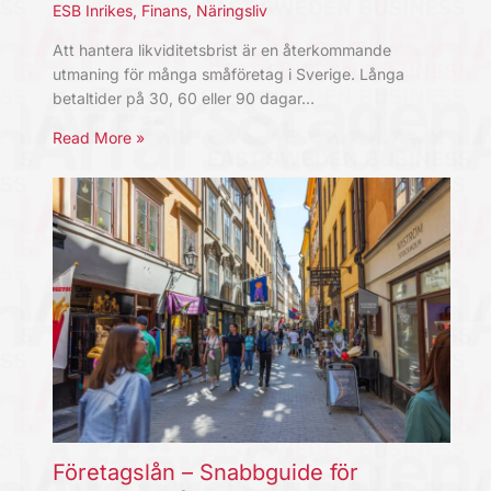
ESB Inrikes
,
Finans
,
Näringsliv
Att hantera likviditetsbrist är en återkommande
utmaning för många småföretag i Sverige. Långa
betaltider på 30, 60 eller 90 dagar…
Read More »
Företagslån – Snabbguide för