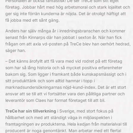
Personalen är också fantastisk! De ser TreCe som sitt eget
företag. Jobbar hårt med hög arbetsmoral och stark lojalitet och
ger sig inte förrän kunderna är nöjda. Det är otroligt häftigt att
få jobba med ett sånt gäng.
Anders har själv
många år i inredningsbranschen och kommer
senast från Kinnarps där han jobbat i sexton år. När han fick
frågan om att axla vd-posten på TreCe blev han oerhört hedrad,
säger han.
– Det känns ärofyllt att få vara med vid rodret på ett företag
som har så lång historia och så mycket positiva erfarenheter
bakom sig. Som ligger i framkant både kunskapsmässigt och i
sitt produkttänk och som alltid hamnar i topp i
marknadsundersökningarnas nöjd-kund-index. Det är ett stort
ansvar att se till att vi fortsätter vara den pålitliga partner och
leverantör som Claes har format företaget till att bli.
TreCe har sin
tillverkning
i Sverige, med stort fokus på
hållbarhet och med att ständigt väga in miljöaspekten i
framtagningen av produkterna. Hela kedjan från materialval till
producent är noga genomtänkt. Man arbetar med ett flertal