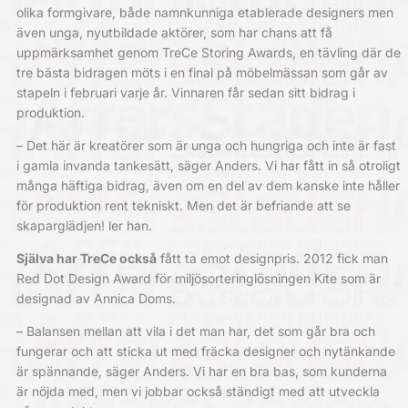
olika formgivare, både namnkunniga etablerade designers men
även unga, nyutbildade aktörer, som har chans att få
uppmärksamhet genom TreCe Storing Awards, en tävling där de
tre bästa bidragen möts i en final på möbelmässan som går av
stapeln i februari varje år. Vinnaren får sedan sitt bidrag i
produktion.
– Det här är kreatörer som är unga och hungriga och inte är fast
i gamla invanda tankesätt, säger Anders. Vi har fått in så otroligt
många häftiga bidrag, även om en del av dem kanske inte håller
för produktion rent tekniskt. Men det är befriande att se
skaparglädjen! ler han.
Själva har TreCe
också
fått ta emot designpris. 2012 fick man
Red Dot Design Award för miljösorteringlösningen Kite som är
designad av Annica Doms.
– Balansen mellan att vila i det man har, det som går bra och
fungerar och att sticka ut med fräcka designer och nytänkande
är spännande, säger Anders. Vi har en bra bas, som kunderna
är nöjda med, men vi jobbar också ständigt med att utveckla