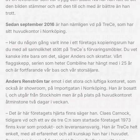
den bilden stämmer och att den till och med är bättre än han
trott.
Sedan september 2016
är han nämligen vd på TreCe, som har
sitt huvudkontor i Norrköping.
– Har du någon gång varit inne i ett företags kopieringsrum har
du med all sannolikhet stött på TreCe´s förvaringsmöbler. Du vet
kanske inte bara om det, säger Anders och skrattar. Vårt
flaggskepp, serien som heter Combiline har hängt med i 25 år
och är fortfarande vår bas och vår storsäljare.
Anders Renström tar
emot i det stora och luftiga kontoret, som
också är showroom, på Importgatan i Norrköping. Han är bosatt
i, och utgår från Stockholm men är på plats på huvudkontoret
åtminstone två dagar i veckan.
– Det är här företagets hjärta finns säger han. Claes Carnock,
tidigare vd och ett av de tre C:n som startade företaget 1973
finns kvar som produkt- och leveransansvarig. Han är TreCe helt
enkelt, med all erfarenhet och all kunskap han har i huvudet.