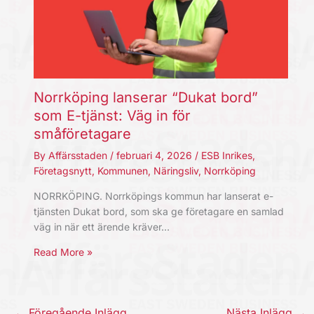
Norrköping lanserar “Dukat bord”
som E-tjänst: Väg in för
småföretagare
By
Affärsstaden
/
februari 4, 2026
/
ESB Inrikes
,
Företagsnytt
,
Kommunen
,
Näringsliv
,
Norrköping
NORRKÖPING. Norrköpings kommun har lanserat e-
tjänsten Dukat bord, som ska ge företagare en samlad
väg in när ett ärende kräver…
Read More »
←
Föregående Inlägg
Nästa Inlägg
→