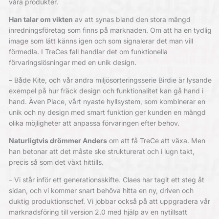
våra produkter.
Han talar om vikten
av att synas bland den stora mängd
inredningsföretag som finns på marknaden. Om att ha en tydlig
image som lätt känns igen och som signalerar det man vill
förmedla. I TreCes fall handlar det om funktionella
förvaringslösningar med en unik design.
– Både Kite, och vår andra miljösorteringsserie Birdie är lysande
exempel på hur fräck design och funktionalitet kan gå hand i
hand. Även Place, vårt nyaste hyllsystem, som kombinerar en
unik och ny design med smart funktion ger kunden en mängd
olika möjligheter att anpassa förvaringen efter behov.
Naturligtvis drömmer Anders
om att få TreCe att växa. Men
han betonar att det måste ske strukturerat och i lugn takt,
precis så som det växt hittills.
– Vi står inför ett generationsskifte. Claes har tagit ett steg åt
sidan, och vi kommer snart behöva hitta en ny, driven och
duktig produktionschef. Vi jobbar också på att uppgradera vår
marknadsföring till version 2.0 med hjälp av en nytillsatt