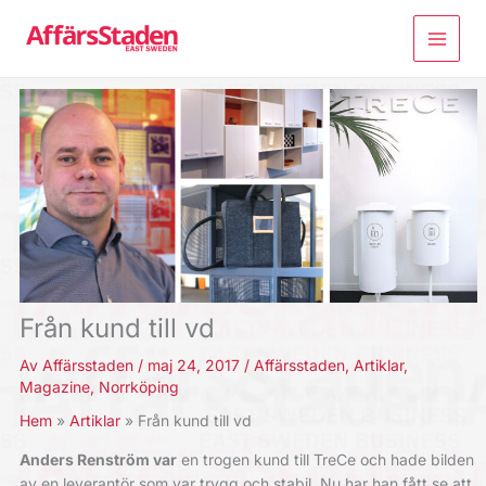
Hoppa
till
innehåll
Från kund till vd
Av
Affärsstaden
/
maj 24, 2017
/
Affärsstaden
,
Artiklar
,
Magazine
,
Norrköping
Hem
Artiklar
Från kund till vd
Anders Renström var
en trogen kund till TreCe och hade bilden
av en leverantör som var trygg och stabil. Nu har han fått se att