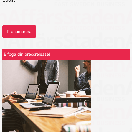
Epost
*
Prenumerera
Bifoga din pressrelease!