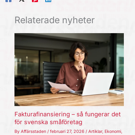
Relaterade nyheter
Fakturafinansiering – så fungerar det
för svenska småföretag
By
Affärsstaden
/
februari 27, 2026
/
Artiklar
,
Ekonomi
,