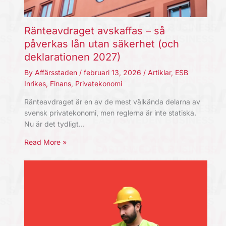
Ränteavdraget avskaffas – så
påverkas lån utan säkerhet (och
deklarationen 2027)
By
Affärsstaden
/
februari 13, 2026
/
Artiklar
,
ESB
Inrikes
,
Finans
,
Privatekonomi
Ränteavdraget är en av de mest välkända delarna av
svensk privatekonomi, men reglerna är inte statiska.
Nu är det tydligt…
Read More »