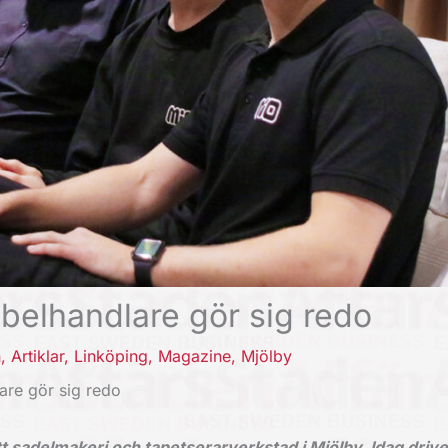
elhandlare gör sig redo
n
,
Artiklar
,
Linköping
,
Magazine
,
Mjölby
are gör sig redo
t sadelmakeri och tapetserarverkstad i Mjölby. Idag drive