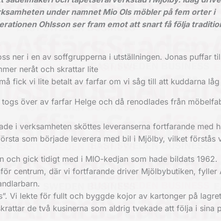
ksamheten under namnet Mio Ols möbler på fem orter i
ationen Ohlsson ser fram emot att snart få följa traditi
s ner i en av soffgrupperna i utställningen. Jonas puffar til
mer neråt och skrattar lite
å fick vi lite betalt av farfar om vi såg till att kuddarna låg 
gs över av farfar Helge och då renodlades från möbelfabrik
jade i verksamheten sköttes leveranserna fortfarande med h
örsta som började leverera med bil i Mjölby, vilket förstås v
en och gick tidigt med i MIO-kedjan som hade bildats 1962.
nför centrum, där vi fortfarande driver Mjölbybutiken, fyller
andlarbarn.
s”. Vi lekte för fullt och byggde kojor av kartonger på lagret
rattar de två kusinerna som aldrig tvekade att följa i sina