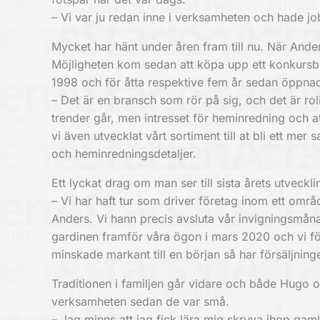
– Vi var ju redan inne i verksamheten och hade jo
Mycket har hänt under åren fram till nu. När And
Möjligheten kom sedan att köpa upp ett konkursbo
1998 och för åtta respektive fem år sedan öppna
– Det är en bransch som rör på sig, och det är ro
trender går, men intresset för heminredning och a
vi även utvecklat vårt sortiment till at bli ett m
och heminredningsdetaljer.
Ett lyckat drag om man ser till sista årets utveckli
– Vi har haft tur som driver företag inom ett omr
Anders. Vi hann precis avsluta vår invigningsmåna
gardinen framför våra ögon i mars 2020 och vi fö
minskade markant till en början så har försäljninge
Traditionen i familjen går vidare och både Hugo o
verksamheten sedan de var små.
– Jag minns att jag fick lära mig skruva ihop gam