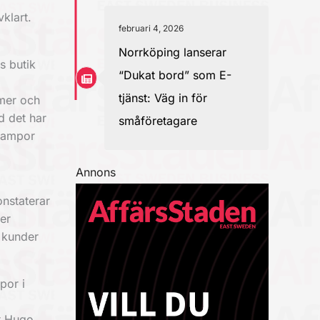
klart.
februari 4, 2026
Norrköping lanserar
s butik
“Dukat bord” som E-
tjänst: Väg in för
mmer och
d det har
småföretagare
 lampor
Annons
onstaterar
er
 kunder
por i
ar Hugo