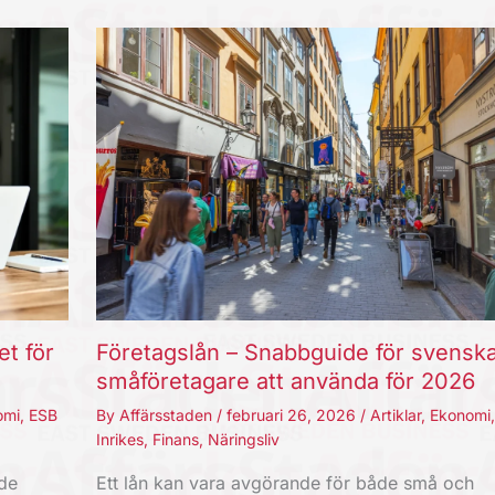
et för
Företagslån – Snabbguide för svensk
småföretagare att använda för 2026
omi
,
ESB
By
Affärsstaden
/
februari 26, 2026
/
Artiklar
,
Ekonomi
Inrikes
,
Finans
,
Näringsliv
nde
Ett lån kan vara avgörande för både små och