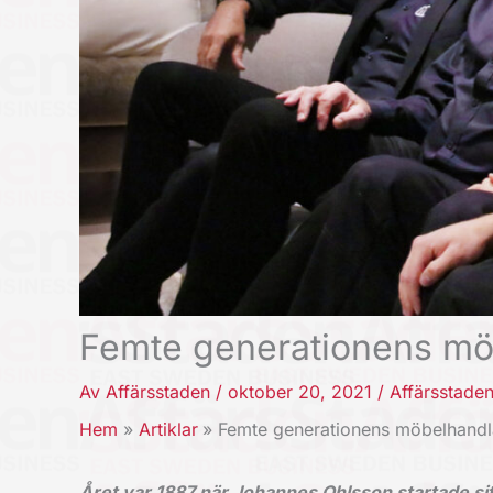
Femte generationens möb
Av
Affärsstaden
/
oktober 20, 2021
/
Affärsstade
Hem
Artiklar
Femte generationens möbelhandl
Året var 1887 när Johannes Ohlsson startade sit