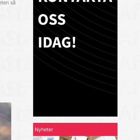
eten så
Nyheter