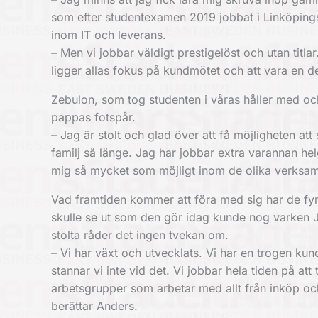
som efter studentexamen 2019 jobbat i Linköping
inom IT och leverans.
– Men vi jobbar väldigt prestigelöst och utan titlar
ligger allas fokus på kundmötet och att vara en de
Zebulon, som tog studenten i våras håller med och 
pappas fotspår.
– Jag är stolt och glad över att få möjligheten a
familj så länge. Jag har jobbar extra varannan hel
mig så mycket som möjligt inom de olika verksa
Vad framtiden kommer att föra med sig har de fy
skulle se ut som den gör idag kunde nog varken Jo
stolta råder det ingen tvekan om.
– Vi har växt och utvecklats. Vi har en trogen ku
stannar vi inte vid det. Vi jobbar hela tiden på att
arbetsgrupper som arbetar med allt från inköp och 
berättar Anders.