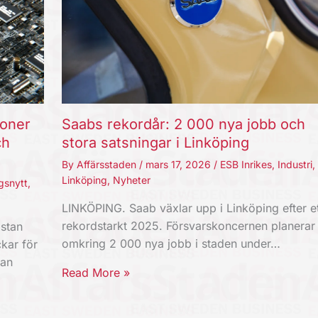
joner
Saabs rekordår: 2 000 nya jobb och
ch
stora satsningar i Linköping
By
Affärsstaden
/
mars 17, 2026
/
ESB Inrikes
,
Industri
,
Linköping
,
Nyheter
gsnytt
,
LINKÖPING. Saab växlar upp i Linköping efter et
rekordstarkt 2025. Försvarskoncernen planerar
stan
omkring 2 000 nya jobb i staden under…
kar för
kan
Read More »