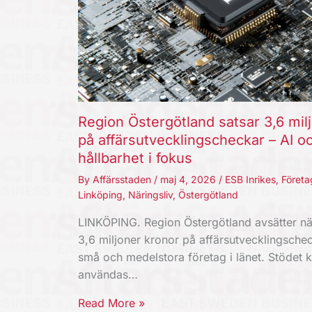
Region Östergötland satsar 3,6 mil
på affärsutvecklingscheckar – AI o
hållbarhet i fokus
By
Affärsstaden
/
maj 4, 2026
/
ESB Inrikes
,
Företa
Linköping
,
Näringsliv
,
Östergötland
LINKÖPING. Region Östergötland avsätter nä
3,6 miljoner kronor på affärsutvecklingschec
små och medelstora företag i länet. Stödet 
användas…
Read More »