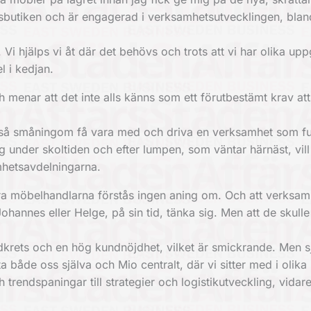
sbutiken och är engagerad i verksamhetsutvecklingen, blan
. Vi hjälps vi åt där det behövs och trots att vi har olika upp
l i kedjan.
menar att det inte alls känns som ett förutbestämt krav att
tt så småningom få vara med och driva en verksamhet som fun
g under skoltiden och efter lumpen, som väntar härnäst, vill 
mhetsavdelningarna.
ra möbelhandlarna förstås ingen aning om. Och att verksa
hannes eller Helge, på sin tid, tänka sig. Men att de skulle
ndkrets och en hög kundnöjdhet, vilket är smickrande. Men sj
 ta både oss själva och Mio centralt, där vi sitter med i olika
trendspaningar till strategier och logistikutveckling, vidar