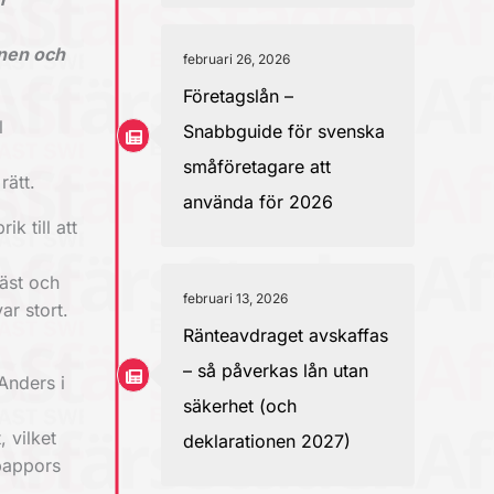
onen och
februari 26, 2026
Företagslån –
l
Snabbguide för svenska
småföretagare att
rätt.
använda för 2026
 till att
äst och
februari 13, 2026
ar stort.
Ränteavdraget avskaffas
– så påverkas lån utan
 Anders i
säkerhet (och
, vilket
deklarationen 2027)
 pappors