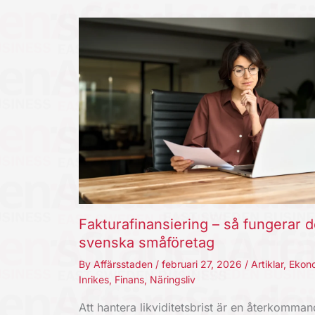
Fakturafinansiering – så fungerar d
svenska småföretag
By
Affärsstaden
/
februari 27, 2026
/
Artiklar
,
Ekon
Inrikes
,
Finans
,
Näringsliv
Att hantera likviditetsbrist är en återkomma