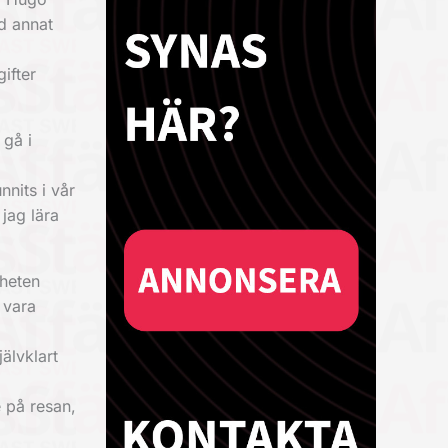
d annat
gifter
 gå i
nits i vår
jag lära
mheten
 vara
älvklart
e på resan,