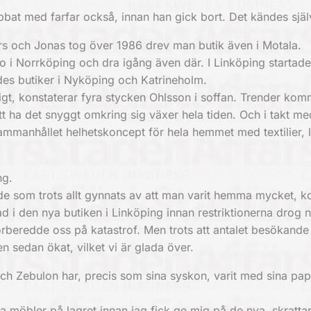
bbat med farfar också, innan han gick bort. Det kändes själv
ers och Jonas tog över 1986 drev man butik även i Motala.
 i Norrköping och dra igång även där. I Linköping startade
des butiker i Nyköping och Katrineholm.
ligt, konstaterar fyra stycken Ohlsson i soffan. Trender ko
tt ha det snyggt omkring sig växer hela tiden. Och i takt me
er sammanhållet helhetskoncept för hela hemmet med textilier,
ng.
åde som trots allt gynnats av att man varit hemma mycket, k
d i den nya butiken i Linköping innan restriktionerna drog n
rberedde oss på katastrof. Men trots att antalet besökande
n sedan ökat, vilket vi är glada över.
ch Zebulon har, precis som sina syskon, varit med sina pap
la möbler på lagret innan jag fick ge mig på de nya, skratt