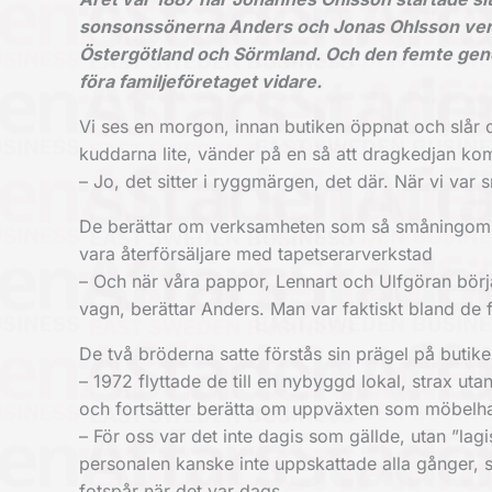
sonsonssönerna Anders och Jonas Ohlsson ver
Östergötland och Sörmland. Och den femte gener
föra familjeföretaget vidare.
Vi ses en morgon, innan butiken öppnat och slår os
kuddarna lite, vänder på en så att dragkedjan kom
– Jo, det sitter i ryggmärgen, det där. När vi var sm
De berättar om verksamheten som så småningom to
vara återförsäljare med tapetserarverkstad
– Och när våra pappor, Lennart och Ulfgöran bör
vagn, berättar Anders. Man var faktiskt bland de f
De två bröderna satte förstås sin prägel på butik
– 1972 flyttade de till en nybyggd lokal, strax uta
och fortsätter berätta om uppväxten som möbelh
– För oss var det inte dagis som gällde, utan ”lagi
personalen kanske inte uppskattade alla gånger, sk
fotspår när det var dags.