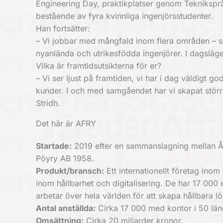
Engineering Day, praktikplatser genom Teknikspr
bestående av fyra kvinnliga ingenjörsstudenter.
Han fortsätter:
– Vi jobbar med mångfald inom flera områden – so
nyanlända och utrikesfödda ingenjörer. I dagsläge
Vilka är framtidsutsikterna för er?
– Vi ser ljust på framtiden, vi har i dag väldigt g
kunder. I och med samgåendet har vi skapat större 
Stridh.
Det här är AFRY
Startade:
2019 efter en sammanslagning mellan 
Pöyry AB 1958.
Produkt/bransch:
Ett internationellt företag inom
inom hållbarhet och digitalisering. De har 17 000
arbetar över hela världen för att skapa hållbara 
Antal anställda:
Cirka 17 000 med kontor i 50 länd
Omsättning:
Cirka 20 miljarder kronor.