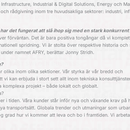
 Infrastructure, Industrial & Digital Solutions, Energy och 
 och rådgivning inom tre huvudsakliga sektorer: industri, inf
har det fungerat att slå ihop sig med en stark konkurrent
er förväntan. Det är bara positiva tongångar då vi komplet
ationell spridning. Vi är stolta över respektive historia och
g under namnet AFRY, berättar Jonny Stridh.
g?
är olika inom olika sektioner. Vår styrka är vår bredd och
kan erbjuda i stort sett allt inom tekniska konsulttjänste
ora komplexa projekt – både lokalt och globalt.
a?
igger i tiden. Våra kunder står inför nya och växande krav på 
a transportsätt. Globala trender och utmaningar som urban
hög grad hur vi kommer att leva och bo i framtiden. Vi arbet