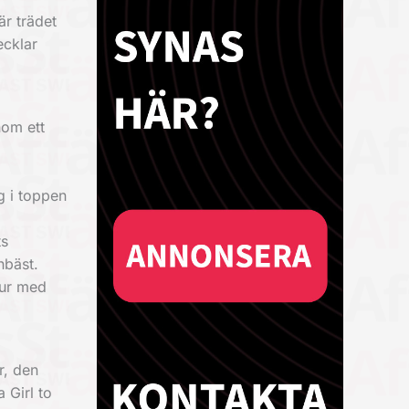
är trädet
ecklar
nom ett
g i toppen
ts
hbäst.
tur med
r, den
 Girl to