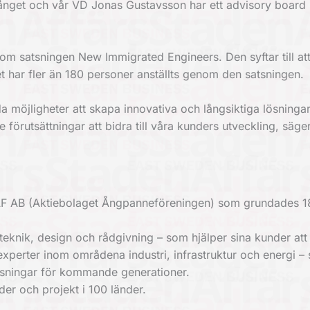
ånget och vår VD Jonas Gustavsson har ett advisory board
m satsningen New Immigrated Engineers. Den syftar till att
t har fler än 180 personer anställts genom den satsningen.
oda möjligheter att skapa innovativa och långsiktiga lösninga
förutsättningar att bidra till våra kunders utveckling, säg
ÅF AB (Aktiebolaget Ångpanneföreningen) som grundades 
 teknik, design och rådgivning – som hjälper sina kunder att
 experter inom områdena industri, infrastruktur och energi –
lösningar för kommande generationer.
er och projekt i 100 länder.