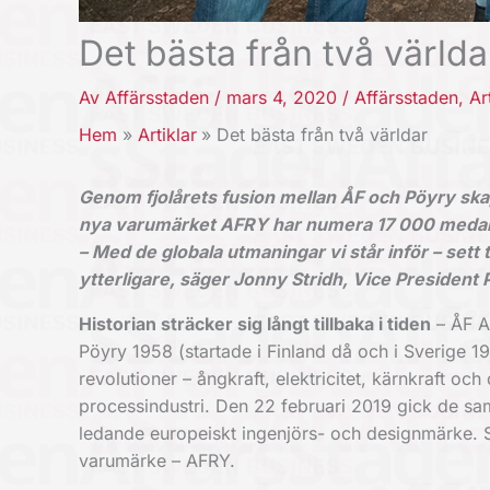
Det bästa från två världa
Av
Affärsstaden
/
mars 4, 2020
/
Affärsstaden
,
Ar
Hem
Artiklar
Det bästa från två världar
Genom fjolårets fusion mellan ÅF och Pöyry ska
nya varumärket AFRY har numera 17 000 medarbet
– Med de globala utmaningar vi står inför – sett ti
ytterligare, säger Jonny Stridh, Vice President
Historian sträcker sig långt tillbaka i tiden
– ÅF A
Pöyry 1958 (startade i Finland då och i Sverige 1
revolutioner – ångkraft, elektricitet, kärnkraft oc
processindustri. Den 22 februari 2019 gick de s
ledande europeiskt ingenjörs- och designmärke. 
varumärke – AFRY.