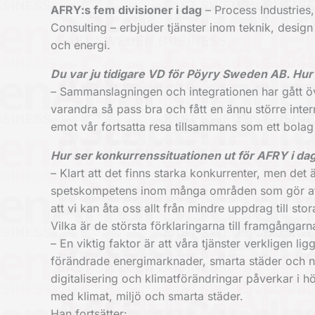
AFRY:s fem divisioner i dag
– Process Industries,
Consulting – erbjuder tjänster inom teknik, design
och energi.
Du var ju tidigare VD för Pöyry Sweden AB. Hur 
– Sammanslagningen och integrationen har gått öv
varandra så pass bra och fått en ännu större intern
emot vår fortsatta resa tillsammans som ett bola
Hur ser konkurrenssituationen ut för AFRY i da
– Klart att det finns starka konkurrenter, men det 
spetskompetens inom många områden som gör att vi 
att vi kan åta oss allt från mindre uppdrag till st
Vilka är de största förklaringarna till framgångarn
– En viktig faktor är att våra tjänster verkligen l
förändrade energimarknader, smarta städer och ny
digitalisering och klimatförändringar påverkar i 
med klimat, miljö och smarta städer.
Han fortsätter: