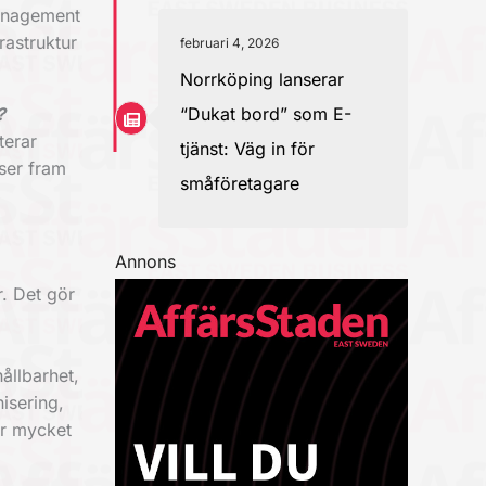
Management
rastruktur
februari 4, 2026
Norrköping lanserar
?
“Dukat bord” som E-
terar
tjänst: Väg in för
 ser fram
småföretagare
Annons
r. Det gör
hållbarhet,
isering,
ar mycket