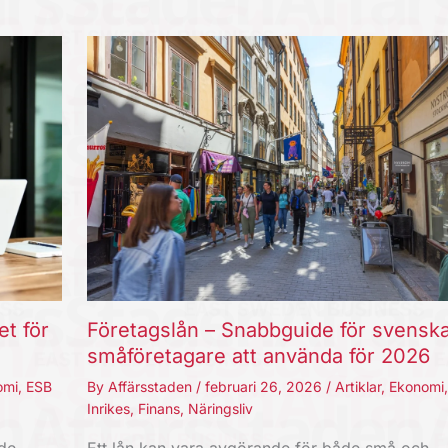
et för
Företagslån – Snabbguide för svensk
småföretagare att använda för 2026
omi
,
ESB
By
Affärsstaden
/
februari 26, 2026
/
Artiklar
,
Ekonomi
Inrikes
,
Finans
,
Näringsliv