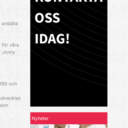
 anställa
r för våra
er Jonny
1895 och
 utvecklas
 som
Nyheter