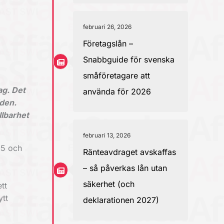
februari 26, 2026
Företagslån –
Snabbguide för svenska
småföretagare att
ag. Det
använda för 2026
iden.
llbarhet
februari 13, 2026
95 och
Ränteavdraget avskaffas
– så påverkas lån utan
säkerhet (och
tt
ytt
deklarationen 2027)