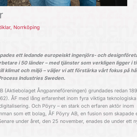
r
tiklar
,
Norrköping
pades ett ledande europeiskt ingenjörs- och designföret
are i 50 länder – med tjänster som verkligen ligger i t
ll klimat och miljö – väljer vi att förstärka vårt fokus på hå
 Process Industries Sweden.
B (Aktiebolaget Ångpanneföreningen) grundades redan 18
962). ÅF med lång erfarenhet inom fyra viktiga teknologiska
h digitalisering. Och Pöyry – en stark och erfaren aktör inom
amman som ett bolag, ÅF Pöyry AB, en fusion som skapade e
Senare under året, den 25 november, enades de under ett n