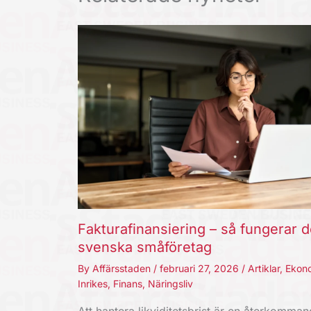
Fakturafinansiering – så fungerar d
svenska småföretag
By
Affärsstaden
/
februari 27, 2026
/
Artiklar
,
Ekon
Inrikes
,
Finans
,
Näringsliv