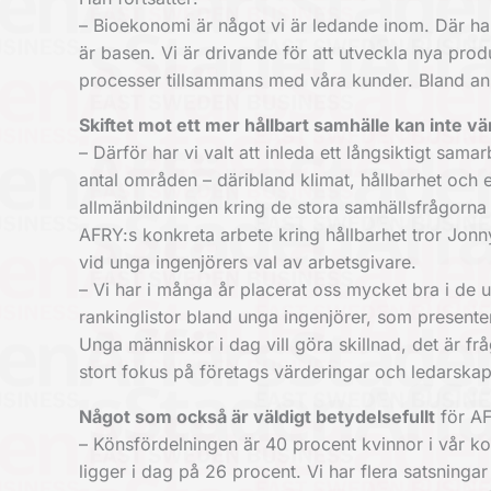
– Bioekonomi är något vi är ledande inom. Där har 
är basen. Vi är drivande för att utveckla nya pro
processer tillsammans med våra kunder. Bland ann
Skiftet mot ett mer hållbart samhälle kan inte vä
– Därför har vi valt att inleda ett långsiktigt sa
antal områden – däribland klimat, hållbarhet och
allmänbildningen kring de stora samhällsfrågorna i
AFRY:s konkreta arbete kring hållbarhet tror Jonny 
vid unga ingenjörers val av arbetsgivare.
– Vi har i många år placerat oss mycket bra i de
rankinglistor bland unga ingenjörer, som prese
Unga människor i dag vill göra skillnad, det är 
stort fokus på företags värderingar och ledarskap 
Något som också är väldigt betydelsefullt
för AF
– Könsfördelningen är 40 procent kvinnor i vår ko
ligger i dag på 26 procent. Vi har flera satsningar 