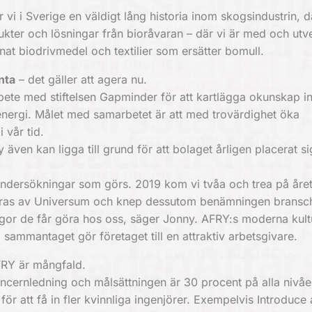
vi i Sverige en väldigt lång historia inom skogsindustrin, d
dukter och lösningar från bioråvaran – där vi är med och utv
at biodrivmedel och textilier som ersätter bomull.
nta
– det gäller att agera nu.
marbete med stiftelsen Gapminder för att kartlägga okunskap i
 energi. Målet med samarbetet är att med trovärdighet öka
 vår tid.
även kan ligga till grund för att bolaget årligen placerat si
 undersökningar som görs. 2019 kom vi tvåa och trea på åre
nteras av Universum och knep dessutom benämningen bransc
frågor de får göra hos oss, säger Jonny. AFRY:s moderna kul
sammantaget gör företaget till en attraktiv arbetsgivare.
RY är mångfald.
ncernledning och målsättningen är 30 procent på alla nivåe
för att få in fler kvinnliga ingenjörer. Exempelvis Introduce a