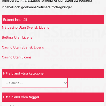
publiceras.
Affärsstaden
förbehåller sig rätten att redigera
innehåll och godkänna/refusera förfrågningar.
Externt innehåll
Nätcasino Utan Svensk Licens
Betting Utan Licens
Casino Utan Svensk Licens
Casino Utan Licens
Hitta bland våra kategorier
Hitta bland våra taggar