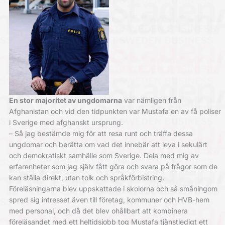
En stor majoritet av ungdomarna
var nämligen från
Afghanistan och vid den tidpunkten var Mustafa en av få poliser
i Sverige med afghanskt ursprung.
– Så jag bestämde mig för att resa runt och träffa dessa
ungdomar och berätta om vad det innebär att leva i sekulärt
och demokratiskt samhälle som Sverige. Dela med mig av
erfarenheter som jag själv fått göra och svara på frågor som de
kan ställa direkt, utan tolk och språkförbistring.
Föreläsningarna blev uppskattade i skolorna och så småningom
spred sig intresset även till företag, kommuner och HVB-hem
med personal, och då det blev ohållbart att kombinera
föreläsandet med ett heltidsjobb tog Mustafa tjänstledigt ett