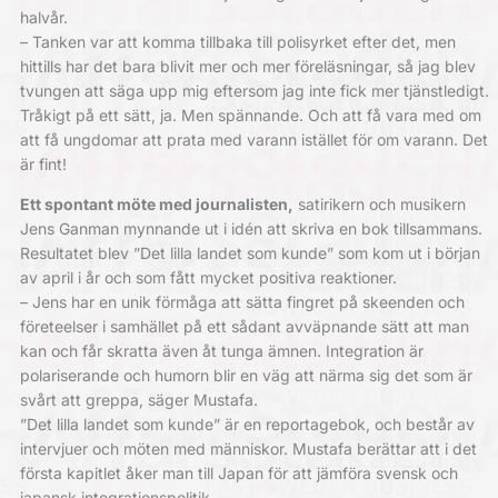
halvår.
– Tanken var att komma tillbaka till polisyrket efter det, men
hittills har det bara blivit mer och mer föreläsningar, så jag blev
tvungen att säga upp mig eftersom jag inte fick mer tjänstledigt.
Tråkigt på ett sätt, ja. Men spännande. Och att få vara med om
att få ungdomar att prata med varann istället för om varann. Det
är fint!
Ett spontant möte med journalisten,
satirikern och musikern
Jens Ganman mynnande ut i idén att skriva en bok tillsammans.
Resultatet blev ”Det lilla landet som kunde” som kom ut i början
av april i år och som fått mycket positiva reaktioner.
– Jens har en unik förmåga att sätta fingret på skeenden och
företeelser i samhället på ett sådant avväpnande sätt att man
kan och får skratta även åt tunga ämnen. Integration är
polariserande och humorn blir en väg att närma sig det som är
svårt att greppa, säger Mustafa.
”Det lilla landet som kunde” är en reportagebok, och består av
intervjuer och möten med människor. Mustafa berättar att i det
första kapitlet åker man till Japan för att jämföra svensk och
japansk integrationspolitik.