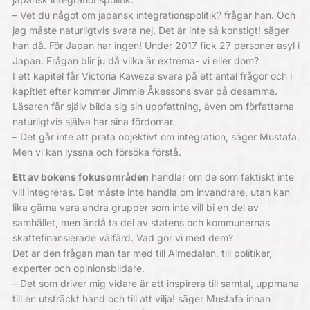
– Vet du något om japansk integrationspolitik? frågar han. Och
jag måste naturligtvis svara nej. Det är inte så konstigt! säger
han då. För Japan har ingen! Under 2017 fick 27 personer asyl i
Japan. Frågan blir ju då vilka är extrema- vi eller dom?
I ett kapitel får Victoria Kaweza svara på ett antal frågor och i
kapitlet efter kommer Jimmie Åkessons svar på desamma.
Läsaren får själv bilda sig sin uppfattning, även om författarna
naturligtvis själva har sina fördomar.
– Det går inte att prata objektivt om integration, säger Mustafa.
Men vi kan lyssna och försöka förstå.
Ett av bokens fokusområden
handlar om de som faktiskt inte
vill integreras. Det måste inte handla om invandrare, utan kan
lika gärna vara andra grupper som inte vill bi en del av
samhället, men ändå ta del av statens och kommunernas
skattefinansierade välfärd. Vad gör vi med dem?
Det är den frågan man tar med till Almedalen, till politiker,
experter och opinionsbildare.
– Det som driver mig vidare är att inspirera till samtal, uppmana
till en utsträckt hand och till att vilja! säger Mustafa innan