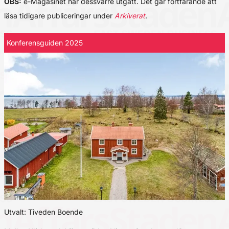
OBS:
e-Magasinet har dessvärre utgått. Det går fortfarande att
läsa tidigare publiceringar under
Arkiverat
.
Konferensguiden 2025
Utvalt: Tiveden Boende