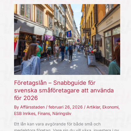
Företagslån – Snabbguide för
svenska småföretagare att använda
för 2026
By
Affärsstaden
/
februari 26, 2026
/
Artiklar
,
Ekonomi
,
ESB Inrikes
,
Finans
,
Näringsliv
Ett lån kan vara avgörande för både små och
medelstora företag. Vare sig du vill växa, investera i ny