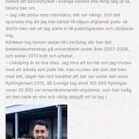
honom att advokatyrket i Sverige kanske inte riktig såg ut så,
tänkte han om.
– Jag ville jobba med människor, det var viktigt. Och det
sporrade mig att jag inte kände till någon afghansk polis- så
därför blev det att jag sökte in till polishögskolan och utbildade
mig.
Kärleken tog honom sedan till Linköping där han läst
beteendevetenskap på universitetet under åren 2007-2008,
och sedan 2013 bott och arbetat.
– Linköping är en bra stad. Jag trivs att bo här och jag trivdes
med att arbeta som polis här, men nu blev det som det blev
med det, säger han och berättar att det var under den stora
flyktingkrisen 2015, då Sverige tog emot 163 000 flyktingar
varav 35 000 var ensamkommande ungdomar, som han insåg
att han hade en stor och viktig uppgift att ta tag i.