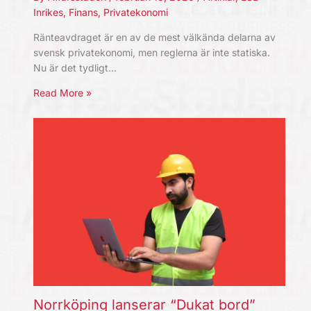
Inrikes
,
Finans
,
Privatekonomi
Ränteavdraget är en av de mest välkända delarna av
svensk privatekonomi, men reglerna är inte statiska.
Nu är det tydligt…
Read More »
Norrköping lanserar “Dukat bord”