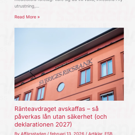
utrustning,…
Read More »
Ränteavdraget avskaffas – så
påverkas lån utan säkerhet (och
deklarationen 2027)
By
Affärsstaden
/
februari 13, 2026
/
Artiklar
,
ESB