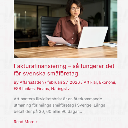
Fakturafinansiering – så fungerar det
för svenska småföretag
By
Affärsstaden
/
februari 27, 2026
/
Artiklar
,
Ekonomi
,
ESB Inrikes
,
Finans
,
Näringsliv
Att hantera likviditetsbrist är en återkommande
utmaning för många småföretag i Sverige. Långa
betaltider på 30, 60 eller 90 dagar…
Read More »