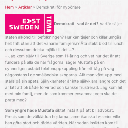
Hem
Artiklar
Demokrati för nybörjare
Demokrati- vad är det?
Varför säljer
staten alkohol till befolkningen? Hur kan tjejer och killar umgås
helt fritt utan att det vanärar familjerna? Äta stekt blod till lunch
och dessutom dricka mjölk till det …?
– Jag kom själv till Sverige som 11-åring och vet hur det är att
fundera på alla de här frågorna, säger Mustafa på en
synnerligen ostabil telefonuppkoppling från ett tåg på väg
någonstans i de småländska skogarna. Allt man växt upp med
ställs på sin spets. Självklarheter är inte självklara längre och det
är lätt att bli både förvirrad och kanske frustrerad. Jag kom hit
med min familj, men de som kommer ensamma; vem ska de
prata med?
Som yngre hade Mustafa
siktet inställt på att bli advokat.
Precis som de välklädda höjdarna i amerikanska tv-serier ville
han göra stort och rädda världen. När sedan insikten kom till