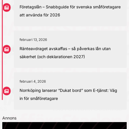
Företagslån – Snabbguide för svenska småföretagare
att använda för 2026
februari 13, 2026
Ränteavdraget avskaffas – så påverkas lån utan
säkerhet (och deklarationen 2027)
februari 4, 2026
Norrköping lanserar “Dukat bord” som E-tjänst: Väg
in för småföretagare
Annons