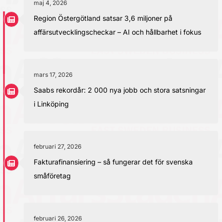
maj 4, 2026
Region Östergötland satsar 3,6 miljoner på
affärsutvecklingscheckar – AI och hållbarhet i fokus
mars 17, 2026
Saabs rekordår: 2 000 nya jobb och stora satsningar
i Linköping
februari 27, 2026
Fakturafinansiering – så fungerar det för svenska
småföretag
februari 26, 2026