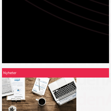
Nyheter