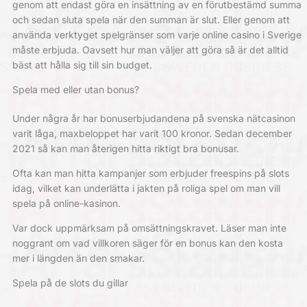
genom att endast göra en insättning av en förutbestämd summa
och sedan sluta spela när den summan är slut. Eller genom att
använda
verktyget spelgränser
som varje online casino i Sverige
måste erbjuda. Oavsett hur man väljer att göra så är det alltid
bäst att hålla sig till sin budget.
Spela med eller utan bonus?
Under några år har bonuserbjudandena på svenska nätcasinon
varit låga, maxbeloppet har varit 100 kronor. Sedan december
2021 så kan man återigen hitta riktigt bra bonusar.
Ofta kan man hitta kampanjer som erbjuder freespins på slots
idag, vilket kan underlätta i jakten på roliga spel om man vill
spela på online-kasinon.
Var dock uppmärksam på omsättningskravet. Läser man inte
noggrant om vad villkoren säger för en bonus kan den kosta
mer i längden än den smakar.
Spela på de slots du gillar