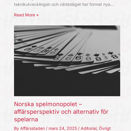
teknikutvecklingen och världsläget har format nya…
Read More »
Norska spelmonopolet –
affärsperspektiv och alternativ för
spelarna
By
Affärsstaden
/
mars 24, 2025
/
Aditorial
,
Övrigt