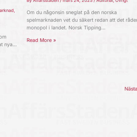
By
Affärsstaden
/
mars 24, 2025
/
Aditorial
,
Övrigt
arknad
,
Om du någonsin sneglat på den norska
spelmarknaden vet du säkert redan att det råde
monopol i landet. Norsk Tipping…
som
Read More »
mat nya…
Näst