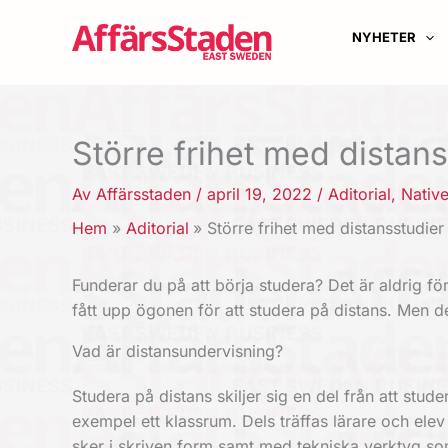
Hoppa
till
NYHETER
innehåll
Större frihet med distans
Av
Affärsstaden
/
april 19, 2022
/
Aditorial
,
Nativ
Hem
Aditorial
Större frihet med distansstudier
Funderar du på att börja studera? Det är aldrig för
fått upp ögonen för att studera på distans. Men de
Vad är distansundervisning?
Studera på distans
skiljer sig en del från att stude
exempel ett klassrum. Dels träffas lärare och elev i
sker i skriven form samt med tekniska verktyg s