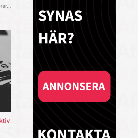
erar…
ktiv