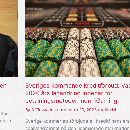
ten
Sveriges kommande kreditförbud: Va
2026 års lagändring innebär för
betalningsmetoder inom iGaming
By
Affärsstaden
/
november 10, 2025
/
Aditorial
ftar
er som
Sverige kommer att förbjuda all kreditfinansier
spelverksamhet på den licensierade marknaden