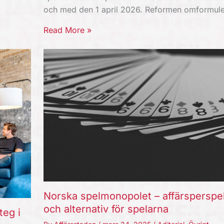
och med den 1 april 2026. Reformen omformul
Read More »
Norska spelmonopolet – affärsperspe
och alternativ för spelarna
teg i