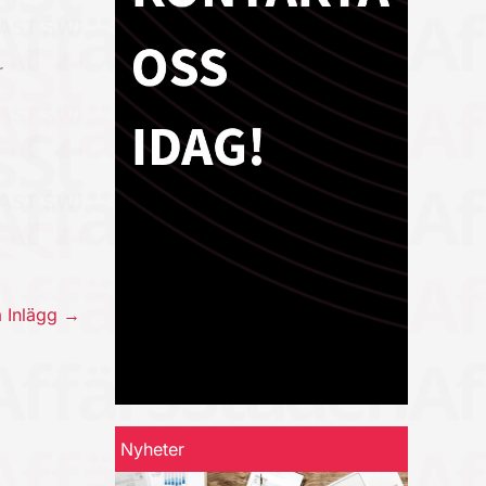
r
a Inlägg
→
Nyheter