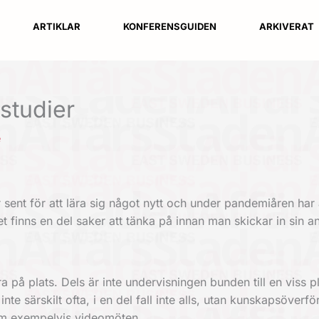
ARTIKLAR
KONFERENSGUIDEN
ARKIVERAT
studier
e
 sent för att lära sig något nytt och under pandemiåren har al
t finns en del saker att tänka på innan man skickar in sin a
ra på plats. Dels är inte undervisningen bunden till en viss pla
nte särskilt ofta, i en del fall inte alls, utan kunskapsöverf
om exempelvis videomöten.