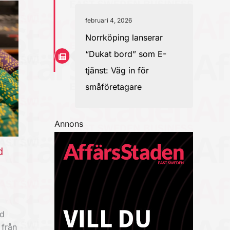
februari 4, 2026
Norrköping lanserar
“Dukat bord” som E-
tjänst: Väg in för
småföretagare
Annons
d
ad
 från