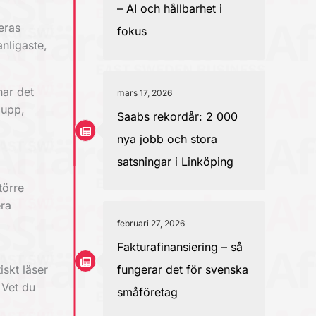
– AI och hållbarhet i
eras
fokus
anligaste,
har det
mars 17, 2026
 upp,
Saabs rekordår: 2 000
nya jobb och stora
satsningar i Linköping
törre
era
februari 27, 2026
Fakturafinansiering – så
skt läser
fungerar det för svenska
 Vet du
småföretag