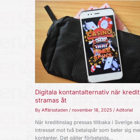
Digitala kontantalternativ när kredi
stramas åt
By
Affärsstaden
/
november 18, 2025
/
Aditorial
När kreditinslag pressas tillbaka i Sverige ski
intresset mot två betalspår som beter sig m
kontanter. Det gäller förbetalda…