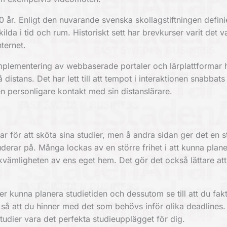
00 år. Enligt den nuvarande svenska skollagstiftningen defini
ilda i tid och rum. Historiskt sett har brevkurser varit det v
ternet.
mplementering av webbaserade portaler och lärplattformar 
 distans. Det har lett till att tempot i interaktionen snabbats
 personligare kontakt med sin distanslärare.
ar för att sköta sina studier, men å andra sidan ger det en s
tuderar på. Många lockas av en större frihet i att kunna plan
ekvämligheten av ens eget hem. Det gör det också lättare att
 kunna planera studietiden och dessutom se till att du fakti
å att du hinner med det som behövs inför olika deadlines.
tudier vara det perfekta studieupplägget för dig.