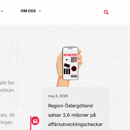
OM OSS
Sök
lt fler
nsökan.
maj 4, 2026
Region Östergötland
ts, till
satsar 3,6 miljoner på
öringen
affärsutvecklingscheckar