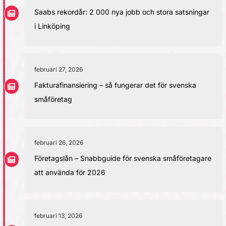
Saabs rekordår: 2 000 nya jobb och stora satsningar
i Linköping
februari 27, 2026
Fakturafinansiering – så fungerar det för svenska
småföretag
februari 26, 2026
Företagslån – Snabbguide för svenska småföretagare
att använda för 2026
februari 13, 2026