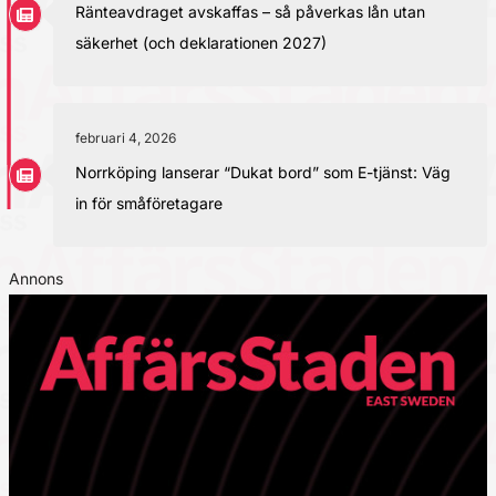
Ränteavdraget avskaffas – så påverkas lån utan
säkerhet (och deklarationen 2027)
februari 4, 2026
Norrköping lanserar “Dukat bord” som E-tjänst: Väg
in för småföretagare
Annons