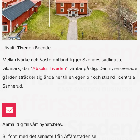
Utvalt: Tiveden Boende
Mellan Närke och Västergötland ligger Sveriges sydligaste
vildmark, där "
Absolut Tiveden
" väntar på dig. Den nyrenoverade
gården sträcker sig ända ner till en egen pir och strand i centrala
Sannerud.
Anmäl dig till vårt nyhetsbrev.
Bli först med det senaste från Affärsstaden.se