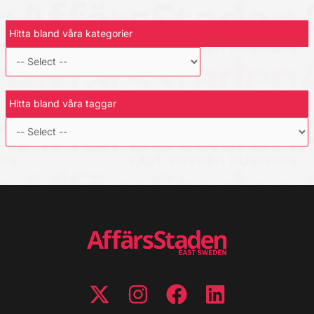
Hitta bland våra kategorier
Hitta bland våra taggar