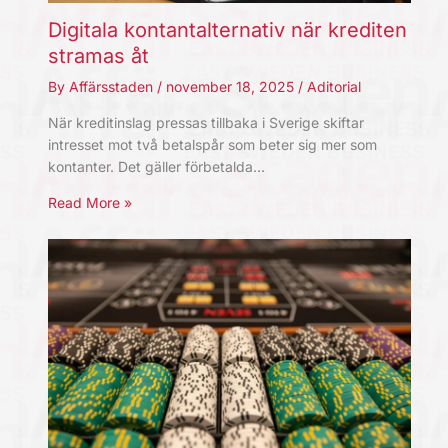
Digitala kontantalternativ när krediten
stramas åt
By
Affärsstaden
/
november 18, 2025
/
Aditorial
När kreditinslag pressas tillbaka i Sverige skiftar
intresset mot två betalspår som beter sig mer som
kontanter. Det gäller förbetalda…
Read More »