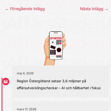
←
Föregående Inlägg
Nästa Inlägg
→
maj 4, 2026
Region Östergötland satsar 3,6 miljoner på
affärsutvecklingscheckar – AI och hållbarhet i fokus
mars 17, 2026