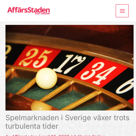
Hoppa
till
innehåll
Spelmarknaden i Sverige växer trots
turbulenta tider