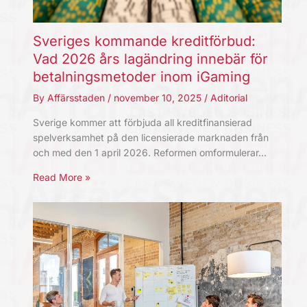
Sveriges kommande kreditförbud:
Vad 2026 års lagändring innebär för
betalningsmetoder inom iGaming
By
Affärsstaden
/
november 10, 2025
/
Aditorial
Sverige kommer att förbjuda all kreditfinansierad
spelverksamhet på den licensierade marknaden från
och med den 1 april 2026. Reformen omformulerar…
Read More »