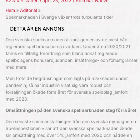
Av
Affärsstaden
/
april 25, 2022
/
Aditorial
,
Native
Hem
Aditorial
Spelmarknaden i Sverige växer trots turbulenta tider
Den svenska spelmarknaden är möjligen en av de mest hårt
reglerade spel branscherna i världen. Under åren 2020/2021
fanns en tillfällig förordning som bland annat reglerade
spelbolagens bonuserbjudanden, insättnings- och förlustgränser
med mera.
Men trots de begränsningar som lagts på marknaden under
pandemin, så har industrin visat sig vara robust och
försäljningen ökade förra året för svenska spelbolag jämfört
med 2020.
Omsättningen på den svenska spelmarknaden steg förra året
Den senaste sammanställningen från den svenska myndigheten
Spelinspektionen visar att den svenska spelmarknaden ökade
sin omsättning med över 5% jämfört med 2020 och nådde en