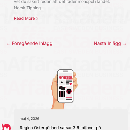
vet du säkert redan att det råder monopol i landet.
Norsk Tipping…
Read More »
←
Föregående Inlägg
Nästa Inlägg
→
maj 4, 2026
Region Östergötland satsar 3,6 miljoner på