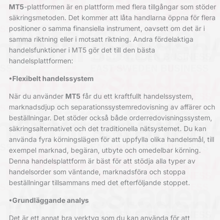
MT5
-plattformen är en plattform med flera tillgångar som stöder
säkringsmetoden. Det kommer att låta handlarna öppna för flera
positioner o samma finansiella instrument, oavsett om det är i
samma riktning eller i motsatt riktning. Andra fördelaktiga
handelsfunktioner i MT5 gör det till den bästa
handelsplattformen:
•Flexibelt handelssystem
När du använder
MT5
får du ett kraftfullt handelssystem,
marknadsdjup och separationssystemredovisning av affärer och
beställningar. Det stöder också både orderredovisningssystem,
säkringsalternativet och det traditionella nätsystemet. Du kan
använda fyra körningslägen för att uppfylla olika handelsmål, till
exempel marknad, begäran, utbyte och omedelbar körning.
Denna handelsplattform är bäst för att stödja alla typer av
handelsorder som väntande, marknadsföra och stoppa
beställningar tillsammans med det efterföljande stoppet.
•Grundläggande analys
Det är ett annat bra verktyg som du kan använda för att