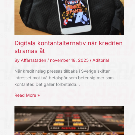
Digitala kontantalternativ när krediten
stramas åt
By
Affärsstaden
/
november 18, 2025
/
Aditorial
När kreditinslag pressas tillbaka i Sverige skiftar
intresset mot två betalspår som beter sig mer som
kontanter. Det gäller förbetalda…
Read More »