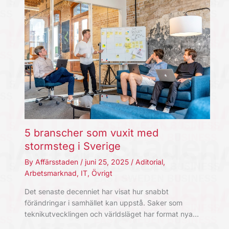
5 branscher som vuxit med
stormsteg i Sverige
By
Affärsstaden
/
juni 25, 2025
/
Aditorial
,
Arbetsmarknad
,
IT
,
Övrigt
Det senaste decenniet har visat hur snabbt
förändringar i samhället kan uppstå. Saker som
teknikutvecklingen och världsläget har format nya…