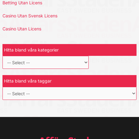
Betting Utan Licens
Casino Utan Svensk Licens
Casino Utan Licens
Hitta bland våra kategorier
Hitta bland våra taggar