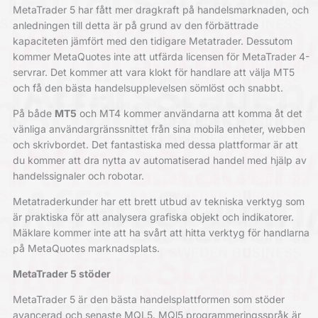
MetaTrader 5 har fått mer dragkraft på handelsmarknaden, och
anledningen till detta är på grund av den förbättrade
kapaciteten jämfört med den tidigare Metatrader. Dessutom
kommer MetaQuotes inte att utfärda licensen för MetaTrader 4-
servrar. Det kommer att vara klokt för handlare att välja MT5
och få den bästa handelsupplevelsen sömlöst och snabbt.
På både
MT5
och MT4 kommer användarna att komma åt det
vänliga användargränssnittet från sina mobila enheter, webben
och skrivbordet. Det fantastiska med dessa plattformar är att
du kommer att dra nytta av automatiserad handel med hjälp av
handelssignaler och robotar.
Metatraderkunder har ett brett utbud av tekniska verktyg som
är praktiska för att analysera grafiska objekt och indikatorer.
Mäklare kommer inte att ha svårt att hitta verktyg för handlarna
på MetaQuotes marknadsplats.
MetaTrader 5 stöder
MetaTrader 5 är den bästa handelsplattformen som stöder
avancerad och senaste MQL5. MQl5 programmeringsspråk är