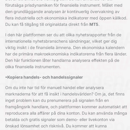
förutsäga prisdynamiken för finansiella instrument. Målet med
den grundläggande analysen är kontinuerlig övervakning av
flera industriella och ekonomiska indikatorer med öppen källkod.
Du kan få tillgång till originaldata direkt från
MT5
.
I den här plattformen ser du att olika nyhetsrapporter från de
internationella nyhetsbranschens sändningar, vilket ger dig
viktig insikt i de finansiella ämnena. Den ekonomiska kalendern
har de primära makroekonomiska indikatorerna från flera länder.
Den här funktionen låter handlarna analysera effekten på de
olika finansiella instrumenten.
•Kopiera handels- och handelssignaler
Om du inte har tid för manuell handel eller analysera
marknaderna för att få insikt i handelsvärlden? Om ja, det finns
inget problem kan du prenumerera på signalen från en
framgångsrik handlare, och plattformen kommer automatiskt att
reproducera alla affärer på dina konton. Du kan använda många
betalda och gratis signaler som demo- eller livekonton via
önskad lönsamhet och risknivå. Du kommer att kunna