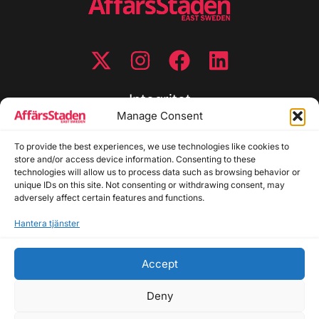
Integritet
Manage Consent
Integritetspolicy
To provide the best experiences, we use technologies like cookies to
Cookiepolicy
store and/or access device information. Consenting to these
Disclaimer
technologies will allow us to process data such as browsing behavior or
Redaktionell policy
unique IDs on this site. Not consenting or withdrawing consent, may
Utgivarinformation
adversely affect certain features and functions.
Hantera tjänster
Kontakta oss
Accept
Allmänna frågor: info@affarsstaden.se | Tipsa
redaktionen: tips@affarsstaden.se | Annonsera:
Deny
annons@affarsstaden.se