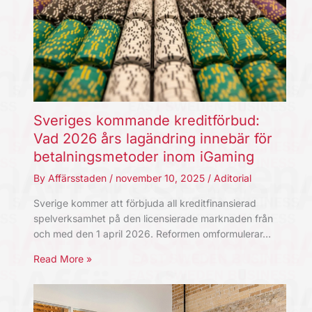
Sveriges kommande kreditförbud:
Vad 2026 års lagändring innebär för
betalningsmetoder inom iGaming
By
Affärsstaden
/
november 10, 2025
/
Aditorial
Sverige kommer att förbjuda all kreditfinansierad
spelverksamhet på den licensierade marknaden från
och med den 1 april 2026. Reformen omformulerar…
Read More »