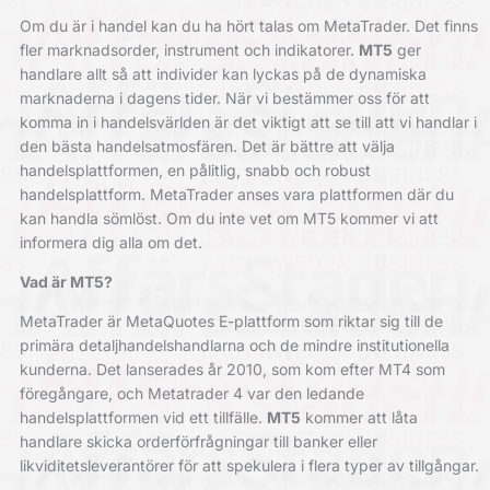
Om du är i handel kan du ha hört talas om MetaTrader. Det finns
fler marknadsorder, instrument och indikatorer.
MT5
ger
handlare allt så att individer kan lyckas på de dynamiska
marknaderna i dagens tider. När vi bestämmer oss för att
komma in i handelsvärlden är det viktigt att se till att vi handlar i
den bästa handelsatmosfären. Det är bättre att välja
handelsplattformen, en pålitlig, snabb och robust
handelsplattform. MetaTrader anses vara plattformen där du
kan handla sömlöst. Om du inte vet om MT5 kommer vi att
informera dig alla om det.
Vad är MT5?
MetaTrader är MetaQuotes E-plattform som riktar sig till de
primära detaljhandelshandlarna och de mindre institutionella
kunderna. Det lanserades år 2010, som kom efter MT4 som
föregångare, och Metatrader 4 var den ledande
handelsplattformen vid ett tillfälle.
MT5
kommer att låta
handlare skicka orderförfrågningar till banker eller
likviditetsleverantörer för att spekulera i flera typer av tillgångar.