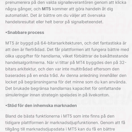
prenumerera på den valda signalleverantören genom att klicka
några gånger, och
MT5
kommer att göra handeln åt dig
automatiskt. Det är bättre om du väljer att övervaka
handelsresultat eller helt beror på signalbeteendet.
•Snabbare process
MT5 är byggd på 64-bitarsarkitekturen, och det fantastiska är
att den är flertrådad. Det får plattformen att fungera bättre med
olika uppgifter för handlarna, vilket förbättrar de bakåttestande
handelsalgoritmerna. När vi tittar på MT4 byggdes den på 32-
bitars arkitektur, och den var inte multitrådad eftersom den
baserades på en enda tråd. Av denna anledning innehåller den
locket på begränsningarna för det minne som du kan använda.
Det brukade begränsa handlarnas kapacitet för omfattande
simuleringar innan strategin spelades in på livekonton.
•Stöd för den inhemska marknaden
Bland de bästa funktionerna i MT5 som inte finns på den
tidigare plattformen är marknadsdjupfunktionen. Genom att få
tillgång till marknadsdjupsdata i MT5 kan du få en bättre