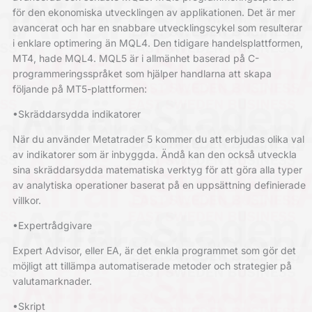
för den ekonomiska utvecklingen av applikationen. Det är mer
avancerat och har en snabbare utvecklingscykel som resulterar
i enklare optimering än MQL4. Den tidigare handelsplattformen,
MT4, hade MQL4. MQL5 är i allmänhet baserad på C-
programmeringsspråket som hjälper handlarna att skapa
följande på MT5-plattformen:
•Skräddarsydda indikatorer
När du använder Metatrader 5 kommer du att erbjudas olika val
av indikatorer som är inbyggda. Ändå kan den också utveckla
sina skräddarsydda matematiska verktyg för att göra alla typer
av analytiska operationer baserat på en uppsättning definierade
villkor.
•Expertrådgivare
Expert Advisor, eller EA, är det enkla programmet som gör det
möjligt att tillämpa automatiserade metoder och strategier på
valutamarknader.
•Skript