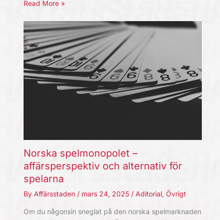
Read More »
Norska spelmonopolet –
affärsperspektiv och alternativ för
spelarna
By
Affärsstaden
/
mars 24, 2025
/
Aditorial
,
Övrigt
Om du någonsin sneglat på den norska spelmarknaden