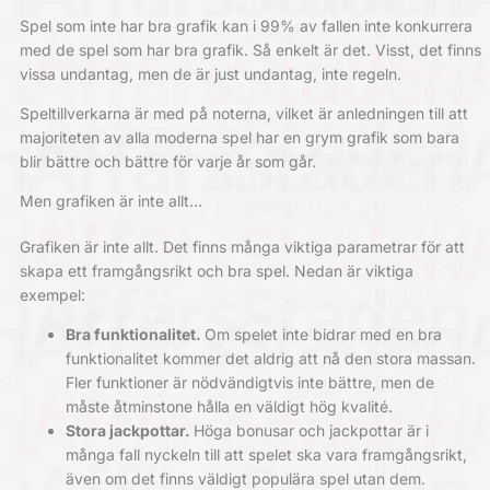
Spel som inte har bra grafik kan i 99% av fallen inte konkurrera
med de spel som har bra grafik. Så enkelt är det. Visst, det finns
vissa undantag, men de är just undantag, inte regeln.
Speltillverkarna är med på noterna, vilket är anledningen till att
majoriteten av alla moderna spel har en
grym grafik
som bara
blir bättre och bättre för varje år som går.
Men grafiken är inte allt…
Grafiken är inte allt. Det finns många viktiga parametrar för att
skapa ett framgångsrikt och bra spel. Nedan är viktiga
exempel:
Bra funktionalitet.
Om spelet inte bidrar med en bra
funktionalitet kommer det aldrig att nå den stora massan.
Fler funktioner är nödvändigtvis inte bättre, men de
måste åtminstone hålla en väldigt hög kvalité.
Stora jackpottar.
Höga bonusar och jackpottar är i
många fall nyckeln till att spelet ska vara framgångsrikt,
även om det finns väldigt populära spel utan dem.