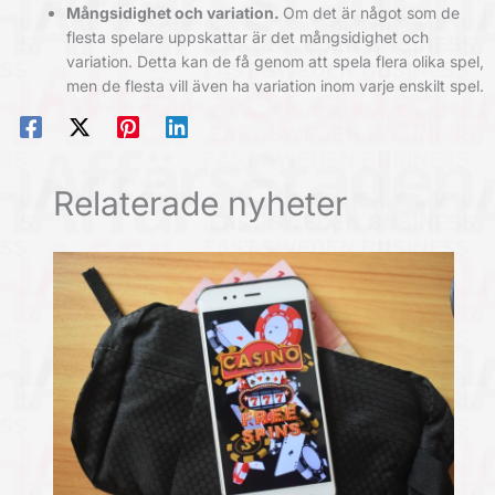
Mångsidighet och variation.
Om det är något som de
flesta spelare uppskattar är det mångsidighet och
variation. Detta kan de få genom att spela flera olika spel,
men de flesta vill även ha variation inom varje enskilt spel.
Relaterade nyheter