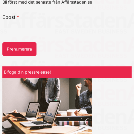
Bli först med det senaste från Affärsstaden.se
Epost
*
Prenumerera
Bifoga din pressrelease!