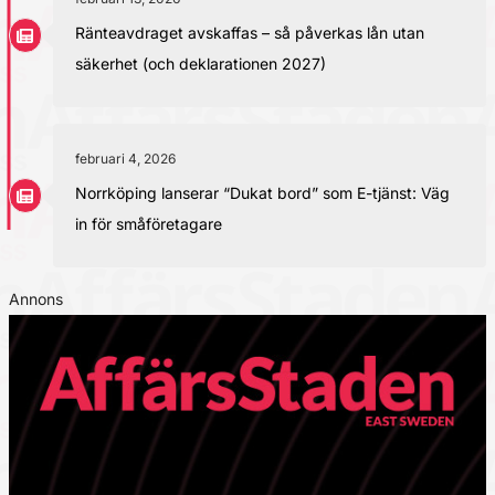
Ränteavdraget avskaffas – så påverkas lån utan
säkerhet (och deklarationen 2027)
februari 4, 2026
Norrköping lanserar “Dukat bord” som E-tjänst: Väg
in för småföretagare
Annons