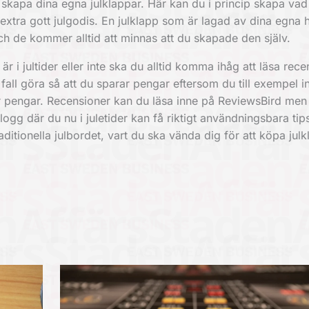
h skapa dina egna julklappar. Här kan du i princip skapa vad
 extra gott julgodis. En
julklapp
som är lagad av dina egna 
ch de kommer alltid att minnas att du skapade den själv.
är i jultider eller inte ska du alltid komma ihåg att läsa rec
fall göra så att du sparar pengar eftersom du till exempel in
ar pengar. Recensioner kan du läsa inne på ReviewsBird men
ogg där du nu i juletider kan få riktigt användningsbara tip
itionella julbordet, vart du ska vända dig för att köpa jul