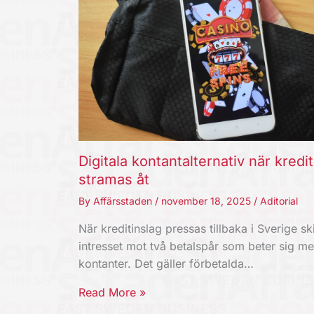
Digitala kontantalternativ när kredi
stramas åt
By
Affärsstaden
/
november 18, 2025
/
Aditorial
När kreditinslag pressas tillbaka i Sverige ski
intresset mot två betalspår som beter sig m
kontanter. Det gäller förbetalda…
Read More »