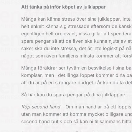
Att tänka på inför köpet av julklappar
Många kan känna stress över sina julklappar, inte
helt enkelt känna sig stressade eftersom de kans
egentligen helt orelevant, vissa gillar att spende
spara pengar så att de även ska kunna njuta av et
saker ska du inte stressa, det är inte logiskt på n
något som även familjens minsta kommer att förs
Många föräldrar ser tyvärr en besvikelse i sina ba
kompisar, men i det långa loppet kommer dina barn
att du är på en strängare budget i år kan du ta de
Så här kan du spara pengar på dina julklappar:
Köp second hand
– Om man handlar på ett loppis 
utan man kommer att komma mycket billigare unda
second hand butik och så kan ni tillsammans hitta