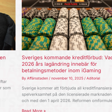
ten
Sveriges kommande kreditförbud: Va
2026 års lagändring innebär för
betalningsmetoder inom iGaming
By
Affärsstaden
/
november 10, 2025
/
Aditorial
ftar
er som
Sverige kommer att förbjuda all kreditfinansier
spelverksamhet på den licensierade marknaden
och med den 1 april 2026. Reformen omformul
Read More »