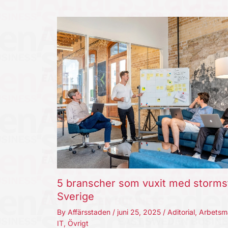
5 branscher som vuxit med storms
Sverige
By
Affärsstaden
/
juni 25, 2025
/
Aditorial
,
Arbetsm
IT
,
Övrigt