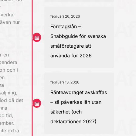
r
åverkar
februari 26, 2026
 även hur
Företagslån –
Snabbguide för svenska
småföretagare att
r en
använda för 2026
spendera
on och i
en.
februari 13, 2026
na
Ränteavdraget avskaffas
äljning,
iod då det
– så påverkas lån utan
unna
säkerhet (och
od tid,
deklarationen 2027)
cember.
lite extra.