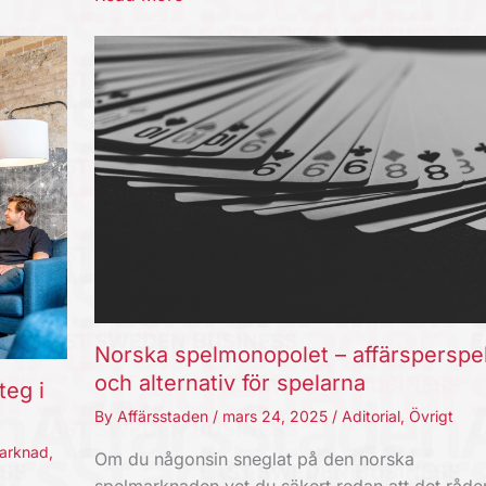
Norska spelmonopolet – affärsperspe
och alternativ för spelarna
teg i
By
Affärsstaden
/
mars 24, 2025
/
Aditorial
,
Övrigt
arknad
,
Om du någonsin sneglat på den norska
spelmarknaden vet du säkert redan att det råde