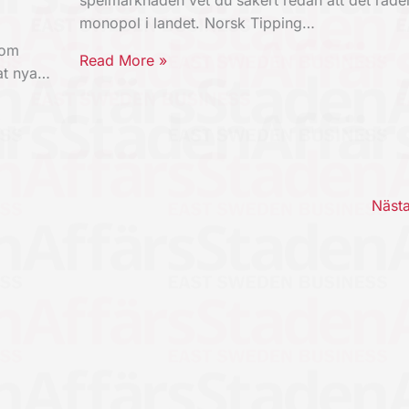
monopol i landet. Norsk Tipping…
som
Read More »
mat nya…
Näst