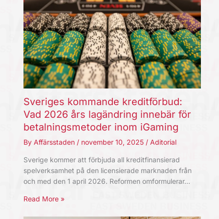
Sveriges kommande kreditförbud:
Vad 2026 års lagändring innebär för
betalningsmetoder inom iGaming
By
Affärsstaden
/
november 10, 2025
/
Aditorial
Sverige kommer att förbjuda all kreditfinansierad
spelverksamhet på den licensierade marknaden från
och med den 1 april 2026. Reformen omformulerar…
Read More »