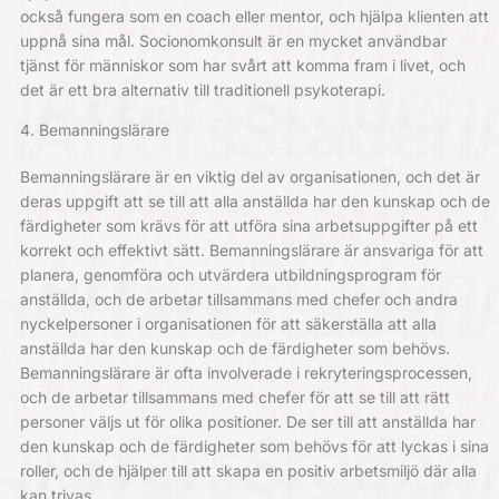
också fungera som en coach eller mentor, och hjälpa klienten att
uppnå sina mål. Socionomkonsult är en mycket användbar
tjänst för människor som har svårt att komma fram i livet, och
det är ett bra alternativ till traditionell psykoterapi.
4. Bemanningslärare
Bemanningslärare är en viktig del av organisationen, och det är
deras uppgift att se till att alla anställda har den kunskap och de
färdigheter som krävs för att utföra sina arbetsuppgifter på ett
korrekt och effektivt sätt. Bemanningslärare är ansvariga för att
planera, genomföra och utvärdera utbildningsprogram för
anställda, och de arbetar tillsammans med chefer och andra
nyckelpersoner i organisationen för att säkerställa att alla
anställda har den kunskap och de färdigheter som behövs.
Bemanningslärare är ofta involverade i rekryteringsprocessen,
och de arbetar tillsammans med chefer för att se till att rätt
personer väljs ut för olika positioner. De ser till att anställda har
den kunskap och de färdigheter som behövs för att lyckas i sina
roller, och de hjälper till att skapa en positiv arbetsmiljö där alla
kan trivas.