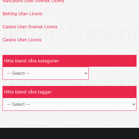
Nätcasino Utan Svensk Licens
Betting Utan Licens
Casino Utan Svensk Licens
Casino Utan Licens
Hitta bland våra kategorier
Hitta bland våra taggar