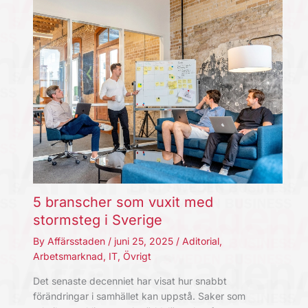
5 branscher som vuxit med
stormsteg i Sverige
By
Affärsstaden
/
juni 25, 2025
/
Aditorial
,
Arbetsmarknad
,
IT
,
Övrigt
Det senaste decenniet har visat hur snabbt
förändringar i samhället kan uppstå. Saker som