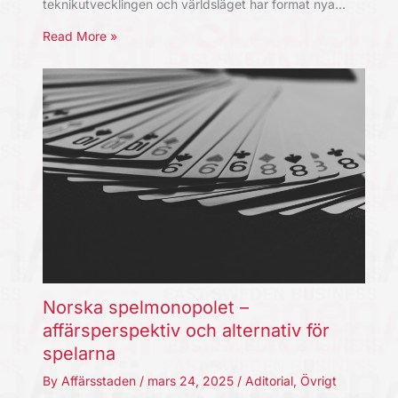
teknikutvecklingen och världsläget har format nya…
Read More »
Norska spelmonopolet –
affärsperspektiv och alternativ för
spelarna
By
Affärsstaden
/
mars 24, 2025
/
Aditorial
,
Övrigt