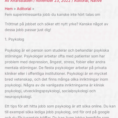
Av
Affärsstaden
/
november 23, 2022
/
Aditorial
,
Native
Hem
Aditorial
Fem superintressanta jobb du kanske inte hört talas om
Tröttnat på jobbet och söker ett nytt yrke? Kanske något av
dessa jobb passar just dig!
1. Psykolog
Psykolog är en person som studerar och behandlar psykiska
störningar. Psykologer arbetar ofta med patienter som har
problem med depression, ångest, stress, fobier eller andra
mentala störningar. De flesta psykologer arbetar på privata
kliniker eller i offentliga institutioner. Psykologi är en mycket
bred vetenskap, och det finns många olika inriktningar inom
psykologi. Några av de vanligaste inriktningarna är klinisk
psykologi, utvecklingspsykologi, socialpsykologi och
neuropsykologi.
Ett tips för att hitta jobb som psykolog är att söka online. Du kan
till exempel söka lediga jobb psykolog, ord för ord på google
och du får tusentals träffar. Du kan även jobba hemifrån som