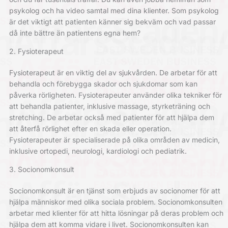
psykolog och ha video samtal med dina klienter. Som psykolog
är det viktigt att patienten känner sig bekväm och vad passar
då inte bättre än patientens egna hem?
2. Fysioterapeut
Fysioterapeut är en viktig del av sjukvården. De arbetar för att
behandla och förebygga skador och sjukdomar som kan
påverka rörligheten. Fysioterapeuter använder olika tekniker för
att behandla patienter, inklusive massage, styrketräning och
stretching. De arbetar också med patienter för att hjälpa dem
att återfå rörlighet efter en skada eller operation.
Fysioterapeuter är specialiserade på olika områden av medicin,
inklusive ortopedi, neurologi, kardiologi och pediatrik.
3. Socionomkonsult
Socionomkonsult är en tjänst som erbjuds av socionomer för att
hjälpa människor med olika sociala problem. Socionomkonsulten
arbetar med klienter för att hitta lösningar på deras problem och
hjälpa dem att komma vidare i livet. Socionomkonsulten kan