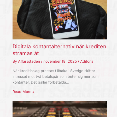
Digitala kontantalternativ när krediten
stramas åt
By
Affärsstaden
/
november 18, 2025
/
Aditorial
När kreditinslag pressas tillbaka i Sverige skiftar
intresset mot två betalspår som beter sig mer som
kontanter. Det gäller förbetalda…
Read More »