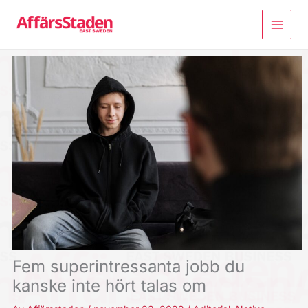
Hoppa
till
innehåll
Fem superintressanta jobb du
kanske inte hört talas om