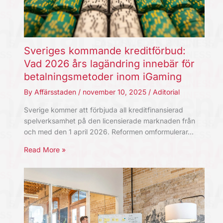
Sveriges kommande kreditförbud:
Vad 2026 års lagändring innebär för
betalningsmetoder inom iGaming
By
Affärsstaden
/
november 10, 2025
/
Aditorial
Sverige kommer att förbjuda all kreditfinansierad
spelverksamhet på den licensierade marknaden från
och med den 1 april 2026. Reformen omformulerar…
Read More »