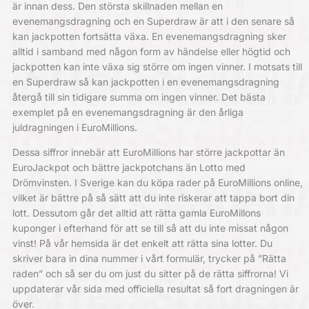
är innan dess. Den största skillnaden mellan en
evenemangsdragning och en Superdraw är att i den senare så
kan jackpotten fortsätta växa. En evenemangsdragning sker
alltid i samband med någon form av händelse eller högtid och
jackpotten kan inte växa sig större om ingen vinner. I motsats till
en Superdraw så kan jackpotten i en evenemangsdragning
återgå till sin tidigare summa om ingen vinner. Det bästa
exemplet på en evenemangsdragning är den årliga
juldragningen i EuroMillions.
Dessa siffror innebär att EuroMillions har större jackpottar än
EuroJackpot och bättre jackpotchans än Lotto med
Drömvinsten. I Sverige kan du köpa rader på EuroMillions online,
vilket är bättre på så sätt att du inte riskerar att tappa bort din
lott. Dessutom går det alltid att rätta gamla EuroMillons
kuponger i efterhand för att se till så att du inte missat någon
vinst! På vår hemsida är det enkelt att rätta sina lotter. Du
skriver bara in dina nummer i vårt formulär, trycker på ”Rätta
raden” och så ser du om just du sitter på de rätta siffrorna! Vi
uppdaterar vår sida med officiella resultat så fort dragningen är
över.