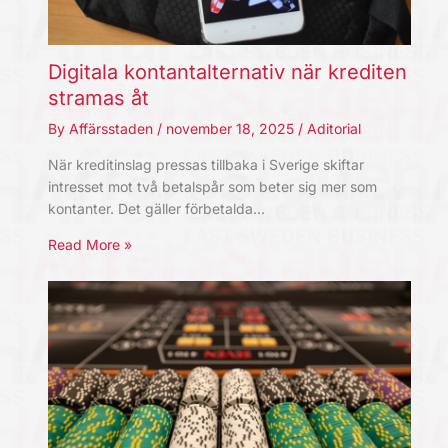
Digitala kontantalternativ när krediten
stramas åt
By
Affärsstaden
/
november 18, 2025
/
Aditorial
När kreditinslag pressas tillbaka i Sverige skiftar
intresset mot två betalspår som beter sig mer som
kontanter. Det gäller förbetalda…
Read More »