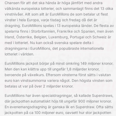
Chansen för att det ska hända är höga jämfört med andra
välkända europeiska lotterier, och sammanlagt finns det 13 olika
vinstnivåer. Allt som allt är EuroMillons de som betalar ut flest
vinster i hela Europa, varje tisdag och fredag då det är
dragning. EuroMillions spelas i 13 europeiska länder. De flesta av
spelarna finns i Storbritannien, Frankrike och Spanien, men även
Irland, Österrike, Belgien, Luxemburg, Portugal och Schweiz är
med i lotteriet. Nu kan också svenska spelare delta i
dragningarna i EuroMillions, det populäraste internationella
lotteriet i världen.
EuroMillions jackpot börjar på minst omkring 149 miljoner kronor.
Men den kan klättra upp till ungefär 1,8 miljarder kronor,
beroende på växelkurs. Eftersom vinsterna först sätts i valutan
euro kan vinstsummorna variera något. Den högsta vinsten som
betalas ut var på över 2 miljarder kronor.
EuroMillions har även specialdragningar, så kallade Superdraws,
där jackpotten automatiskt höjs till ungefär 900 miljoner kronor.
En evenemangsdragning är ganska lik en Superdraw. Ofta sätts
jackpotten på ca 100 miljoner euro, oavsett hur stor jackpotten