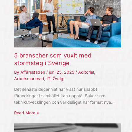
5 branscher som vuxit med
stormsteg i Sverige
By
Affärsstaden
/
juni 25, 2025
/
Aditorial
,
Arbetsmarknad
,
IT
,
Övrigt
Det senaste decenniet har visat hur snabbt
förändringar i samhället kan uppstå. Saker som
teknikutvecklingen och världsläget har format nya…
Read More »