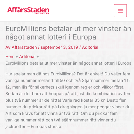
Hoppa
till
innehåll
EuroMillions betalar ut mer vinster än
något annat lotteri i Europa
Av
Affärsstaden
/
september 3, 2019
/
Aditorial
Hem
Aditorial
EuroMillions betalar ut mer vinster än något annat lotteri i Europa
Hur spelar man då hos EuroMillions? Det är enkelt! Du väljer fem
vanliga nummer mellan 1 till 50 och två Stjärnnummer mellan 1 till
12, men läs för säkerhets skull igenom regler och villkor först.
Sedan är det bara att hoppas på att just din kombination av fem
plus två nummer är de rätta! Varje rad kostar 35 kr. Desto fler
nummer du prickar rätt på i dragningen ju mer pengar vinner du.
Allt som krävs för att vinna är två rätt. Om du prickar fem
vanliga nummer rätt och två stjärnnummer rätt vinner du
jackpotten – Europas största.