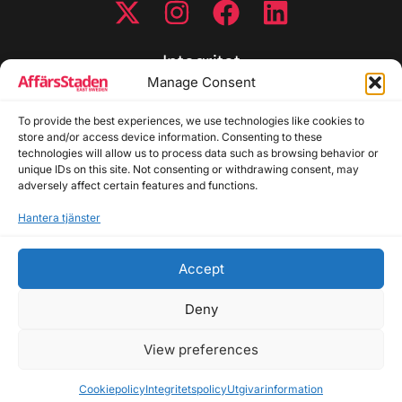
Integritet
Manage Consent
Integritetspolicy
Cookiepolicy
To provide the best experiences, we use technologies like cookies to
store and/or access device information. Consenting to these
Disclaimer
technologies will allow us to process data such as browsing behavior or
Redaktionell policy
unique IDs on this site. Not consenting or withdrawing consent, may
Utgivarinformation
adversely affect certain features and functions.
Hantera tjänster
Kontakta oss
Accept
Allmänna frågor: info@affarsstaden.se | Tipsa
redaktionen: tips@affarsstaden.se | Annonsera:
Deny
annons@affarsstaden.se
View preferences
© 2026 Affärsstaden.se | 2025 Alla rättigheter
reserverade
Cookiepolicy
Integritetspolicy
Utgivarinformation